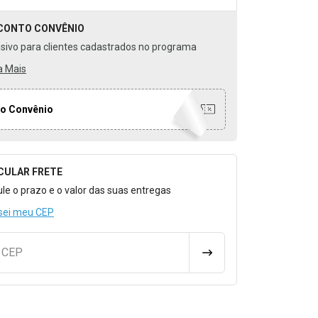
CONTO
CONVÊNIO
usivo para clientes cadastrados no programa
a Mais
o Convênio
CULAR FRETE
o para Calcular o Frete
ule o prazo e o valor das suas entregas
sei meu CEP
u CEP
CALCULAR FRETE