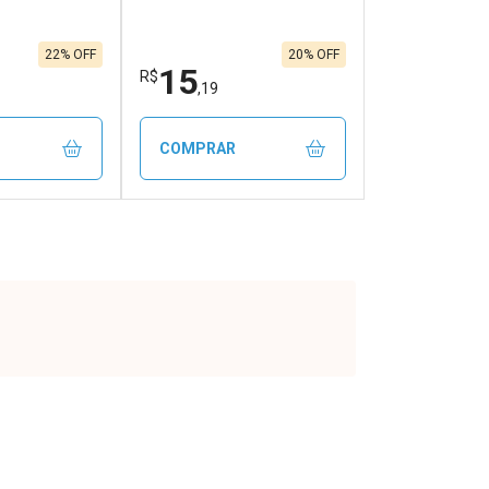
22% OFF
20% OFF
15
R$
,19
COMPRAR
FECHAR
FECHAR
FECHAR
FECHAR
rio
Laboratório
os
Por Menos