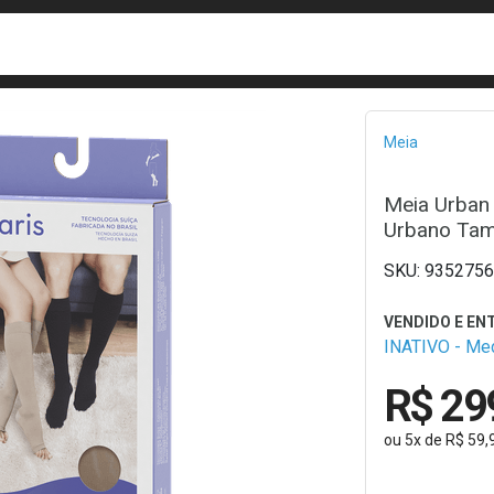
busca
isa?
Bread
Meia
Meia Urban 
Urbano Tam
9352756
INATIVO - M
R$ 29
ou
5
x
de
R$ 59,