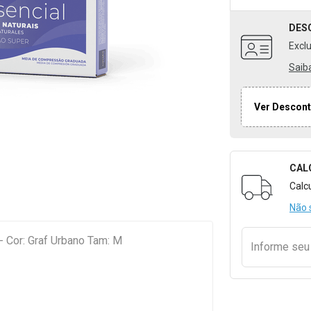
DES
Excl
Saib
Ver Descont
CAL
Formulári
Calc
Não 
- Cor: Graf Urbano Tam: M
Informe se