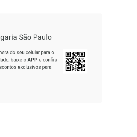
onto
Ativar Desconto
garia São Paulo
em Desconto
Comprar sem Desconto
em Desconto
Comprar sem Desconto
era do seu celular para o
7/cada
Por R$ 15,19/cada
7/cada
Por R$ 15,19/cada
lado, baixe o
APP
e confira
scontos exclusivos para