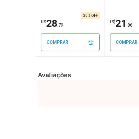
20% OFF
28
21
R$
R$
,79
,86
COMPRAR
COMPRAR
FECHAR
FECHAR
Avaliações
Laboratório
Laborató
Por Menos
Por Men