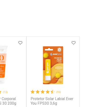
FAVORITOS
ADICIONAR AOS FAVORITOS
ADICIONAR AOS 
(12)
(15)
r Corporal
Protetor Solar Labial Ever
S 30 200g
You FPS30 3,6g