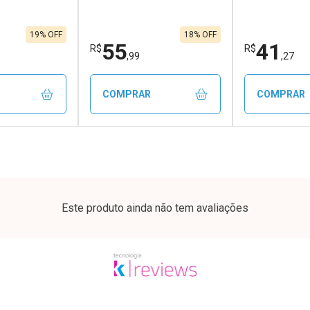
19% OFF
18% OFF
55
41
R$
R$
,99
,27
COMPRAR
COMPRAR
FECHAR
FECHAR
FECHAR
FECHAR
rio
Laboratório
Laborató
os
Por Menos
Por Men
Este produto ainda não tem avaliações