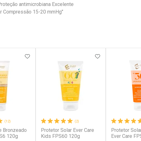
Proteção antimicrobiana Excelente
alçar Compressão 15-20 mmHg"
FAVORITOS
ADICIONAR AOS FAVORITOS
ADICIONAR AOS 
(12)
(2)
e Bronzeado
Protetor Solar Ever Care
Protetor Sola
PS6 120g
Kids FPS60 120g
Ever Care FP