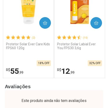
COMPRAR
COMPRAR
(2)
(15)
Protetor Solar Ever Care Kids
Protetor Solar Labial Ever
FPS60 120g
You FPS30 3,6g
18% OFF
32% OFF
55
12
R$
R$
,99
,99
FECHAR
F
FECHAR
F
Avaliações
Laboratório
Laboratório
Por Menos
Por Menos
Este produto ainda não tem avaliações