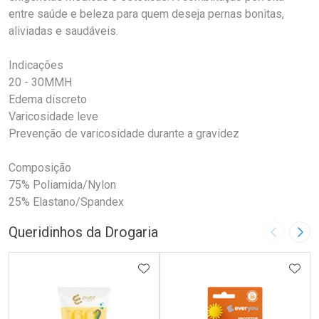
entre saúde e beleza para quem deseja pernas bonitas,
aliviadas e saudáveis.
Indicações
20 - 30MMH
Edema discreto
Varicosidade leve
Prevenção de varicosidade durante a gravidez
Composição
75% Poliamida/Nylon
25% Elastano/Spandex
Queridinhos da Drogaria
Imagem A
Pró
ADICIONAR AOS FAVORITOS
ADIC