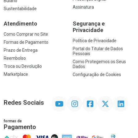
Bulário
Assinatura
Sustentabilidade
Atendimento
Segurança e
Privacidade
Como Comprar no Site
Política de Privacidade
Formas de Pagamento
Portal do Titular de Dados
Prazo de Entrega
Pessoais
Reembolso
Como Protegemos os Seus
Troca ou Devolução
Dados
Marketplace
Configuração de Cookies
YouTube
Instagram
Facebook
Twitter
Linkedin
Redes Sociais
formas de
Pagamento
PIX
MasterCard
VISA
ELO
AMEX
NuPay
Google Pay
Diners Club