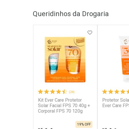
FECHAR
FECHAR
Queridinhos da Drogaria
Laboratório
Laborató
Por Menos
Por Men
ADICIONAR AOS 
(24)
Kit Ever Care Protetor
Protetor Sola
Ativar Desconto
Ativar Des
Solar Facial FPS 70 40g +
Ever Care FP
Corporal FPS 70 120g
Comprar sem Desconto
Comprar s
Comprar sem Desconto
Comprar s
Por R$ 135,90/cada
Por R$ 249
Por R$ 135,90/cada
Por R$ 249,
19% OFF