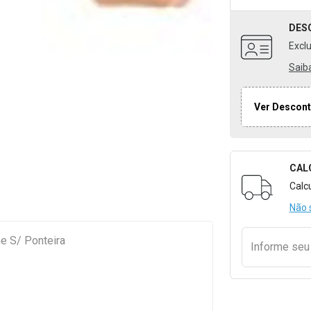
DES
Excl
Saib
Ver Descont
CAL
Formulári
Calc
Não 
 S/ Ponteira
Informe se