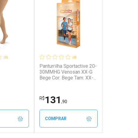
(0)
(0)
Panturrilha Sportactive 20-
30MMHG Venosan XX-G
Bege Cor: Bege Tam: XX-G
XX-G Bege
131
R$
,90
COMPRAR