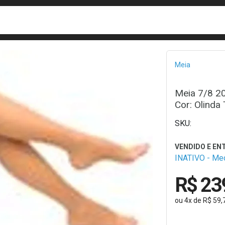
busca
isa?
Bread
Meia
Meia 7/8 2
Cor: Olinda
INATIVO - M
R$ 23
ou
4
x
de
R$ 59,