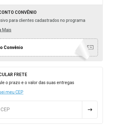
CONTO
CONVÊNIO
usivo para clientes cadastrados no programa
a Mais
o Convênio
CULAR FRETE
o para Calcular o Frete
ule o prazo e o valor das suas entregas
sei meu CEP
u CEP
CALCULAR FRETE