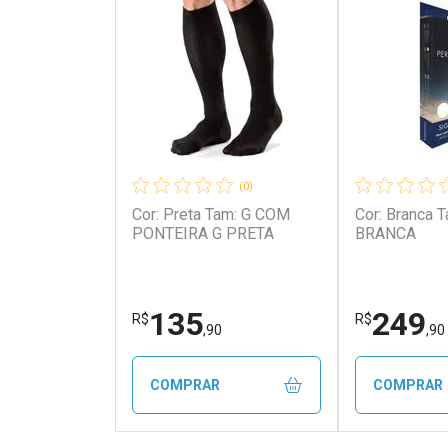
(0)
Cor: Preta Tam: G COM
Cor: Branca Tam: G1 G1
PONTEIRA G PRETA
BRANCA
135
249
R$
R$
,90
,90
COMPRAR
COMPRAR