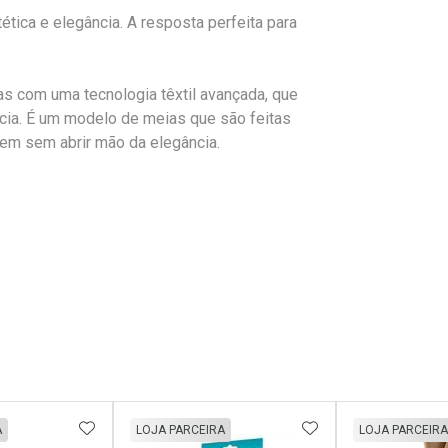
tica e elegância. A resposta perfeita para
s com uma tecnologia têxtil avançada, que
ncia. É um modelo de meias que são feitas
em sem abrir mão da elegância.
FAVORITOS
ADICIONAR AOS FAVORITOS
ADICIONAR AOS 
A
LOJA PARCEIRA
LOJA PARCEIRA