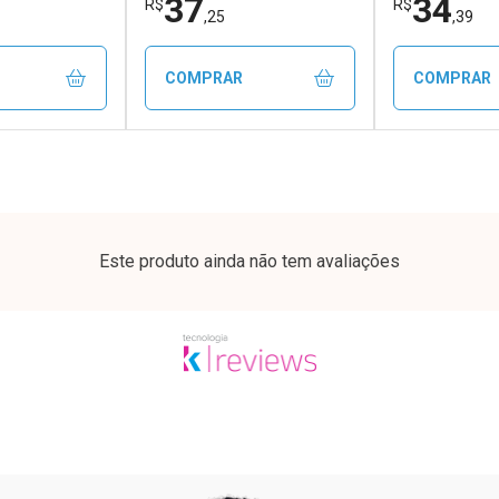
37
34
R$
R$
,25
,39
COMPRAR
COMPRAR
FECHAR
FECHAR
FECHAR
FECHAR
rio
Laboratório
Laborató
os
Por Menos
Por Men
Este produto ainda não tem avaliações
ão Paulo