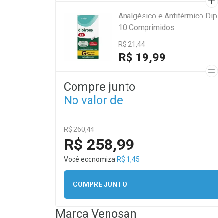
Analgésico e Antitérmico Di
10 Comprimidos
R$ 21,44
R$ 19,99
Compre junto
No valor de
R$ 260,44
R$ 258,99
Você economiza
R$ 1,45
COMPRE JUNTO
Marca
Venosan