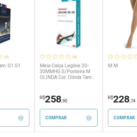
(0)
(0)
Meia Calça Legline 20-
M M
30MMHG S/Ponteira M
OLINDA Cor: Olinda Tam:
M M OLINDA
258
228
R$
R$
,90
,74
COMPRAR
COMPRAR