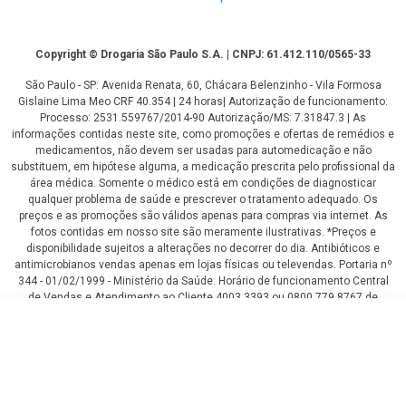
Copyright
Copyright © Drogaria São Paulo S.A. | CNPJ: 61.412.110/0565-33
São Paulo - SP: Avenida Renata, 60, Chácara Belenzinho - Vila Formosa
Gislaine Lima Meo CRF 40.354 | 24 horas| Autorização de funcionamento:
Processo: 2531.559767/2014-90 Autorização/MS: 7.31847.3 | As
informações contidas neste site, como promoções e ofertas de remédios e
medicamentos, não devem ser usadas para automedicação e não
substituem, em hipótese alguma, a medicação prescrita pelo profissional da
área médica. Somente o médico está em condições de diagnosticar
qualquer problema de saúde e prescrever o tratamento adequado. Os
preços e as promoções são válidos apenas para compras via internet. As
fotos contidas em nosso site são meramente ilustrativas. *Preços e
disponibilidade sujeitos a alterações no decorrer do dia. Antibióticos e
antimicrobianos vendas apenas em lojas físicas ou televendas. Portaria nº
344 - 01/02/1999 - Ministério da Saúde. Horário de funcionamento Central
de Vendas e Atendimento ao Cliente 4003 3393 ou 0800 779 8767 de
domingo a domingo das 08h00 às 20h00.
R$ 71,87
LGPD Aceite os Cookies
COMPRAR
R$ 53,90