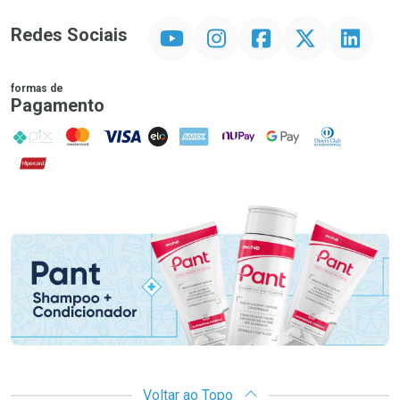
YouTube
Instagram
Facebook
Twitter
Linkedin
Redes Sociais
formas de
Pagamento
PIX
MasterCard
VISA
ELO
AMEX
NuPay
Google Pay
Diners Club
Hipercard
Promoção em Destaque
Voltar ao Topo