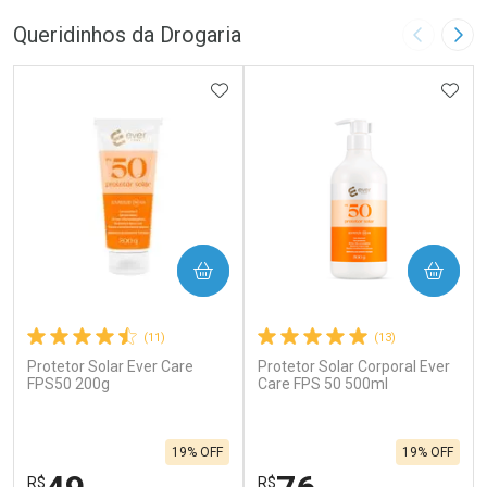
Queridinhos da Drogaria
Imagem A
Pró
ADICIONAR AOS FAVORITOS
ADIC
COMPRAR
COMPRAR
(11)
(13)
Protetor Solar Ever Care
Protetor Solar Corporal Ever
FPS50 200g
Care FPS 50 500ml
19% OFF
19% OFF
R$
R$