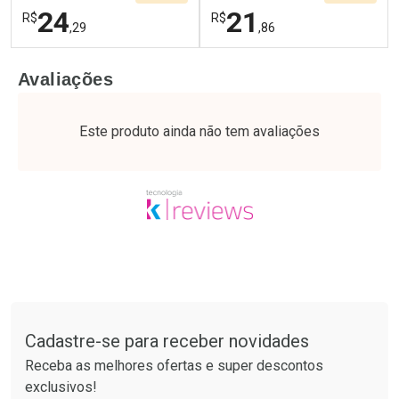
24
21
R$
R$
,29
,86
FECHAR
F
FECHAR
F
Avaliações
Laboratório
Laboratório
Por Menos
Por Menos
Este produto ainda não tem avaliações
Tudo sobre a Drogaria São Paulo
Cadastre-se para receber novidades
Ativar Desconto
Ativar Desconto
Receba as melhores ofertas e super descontos
Comprar sem Desconto
Comprar sem Desconto
exclusivos!
Por R$ 24,29/cada
Por R$ 21,86/cada