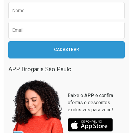
Comprar sem Desconto
Comprar sem Desconto
Preencha o formulário abaixo para receber 
Por R$ 24,29/cada
Por R$ 21,86/cada
Nome
Email
CADASTRAR
APP Drogaria São Paulo
Baixe o
APP
e confira
ofertas e descontos
exclusivos para você!