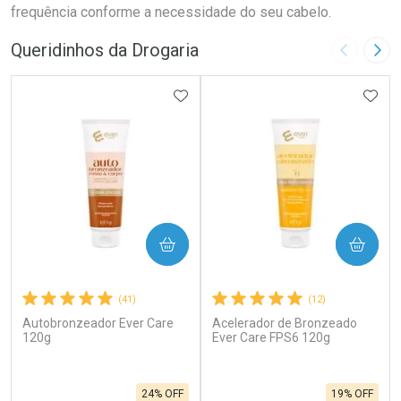
frequência conforme a necessidade do seu cabelo.
Queridinhos da Drogaria
Imagem A
Pró
ADICIONAR AOS FAVORITOS
ADIC
COMPRAR
COMPRAR
(41)
(12)
Autobronzeador Ever Care
Acelerador de Bronzeado
120g
Ever Care FPS6 120g
24% OFF
19% OFF