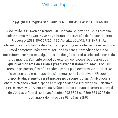
Voltar ao Topo
Copyright
Copyright © Drogaria São Paulo S.A. | CNPJ: 61.412.110/0565-33
São Paulo - SP: Avenida Renata, 60, Chácara Belenzinho - Vila Formosa
Gislaine Lima Meo CRF 40.354 | 24 horas| Autorização de funcionamento:
Processo: 2531.559767/2014-90 Autorização/MS: 7.31847.3 | As
informações contidas neste site, como promoções e ofertas de remédios e
medicamentos, não devem ser usadas para automedicação e não
substituem, em hipótese alguma, a medicação prescrita pelo profissional da
área médica. Somente o médico está em condições de diagnosticar
qualquer problema de saúde e prescrever o tratamento adequado. Os
preços e as promoções são válidos apenas para compras via internet. As
fotos contidas em nosso site são meramente ilustrativas. *Preços e
disponibilidade sujeitos a alterações no decorrer do dia. Antibióticos e
antimicrobianos vendas apenas em lojas físicas ou televendas. Portaria nº
344 - 01/02/1999 - Ministério da Saúde. Horário de funcionamento Central
de Vendas e Atendimento ao Cliente 4003 3393 ou 0800 779 8767 de
domingo a domingo das 08h00 às 20h00.
LGPD Aceite os Cookies