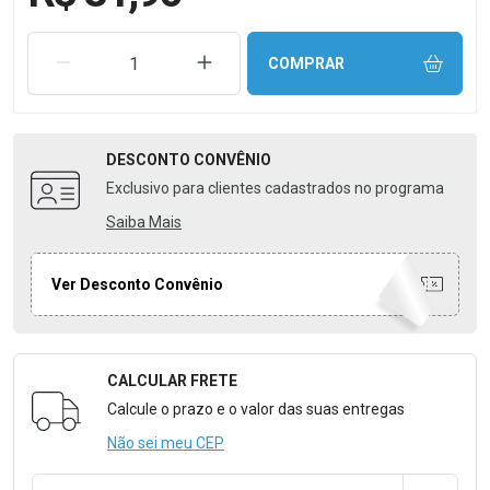
REMOVER UMA UNIDADE
AUMENTAR UMA UNIDADE
COMPRAR
DESCONTO
CONVÊNIO
Exclusivo para clientes cadastrados no programa
Saiba Mais
Ver Desconto Convênio
CALCULAR FRETE
Formulário para Calcular o Frete
Calcule o prazo e o valor das suas entregas
Não sei meu CEP