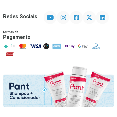
YouTube
Instagram
Facebook
Twitter
Linkedin
Redes Sociais
formas de
Pagamento
PIX
MasterCard
VISA
ELO
AMEX
NuPay
Google Pay
Diners Club
Hipercard
Promoção em Destaque