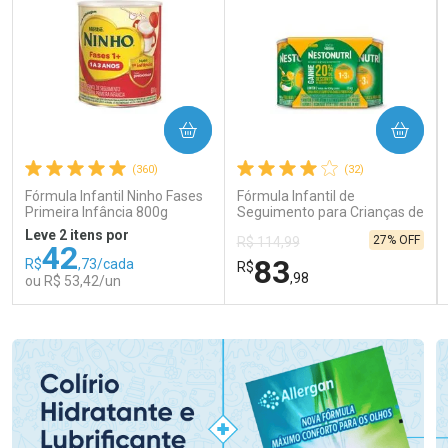
COMPRAR
COMPRAR
(360)
(32)
Fórmula Infantil Ninho Fases
Fórmula Infantil de
Primeira Infância 800g
Seguimento para Crianças de
Primeira Infância Nestonutri
Leve 2 itens por
27% OFF
R$ 114,99
2 Unidades de 800g cada
42
83
R$
,73/cada
R$
,98
ou R$ 53,42/un
FECHAR
FECHAR
FEC
FEC
Laboratório
Laboratório
Por Menos
Por Menos