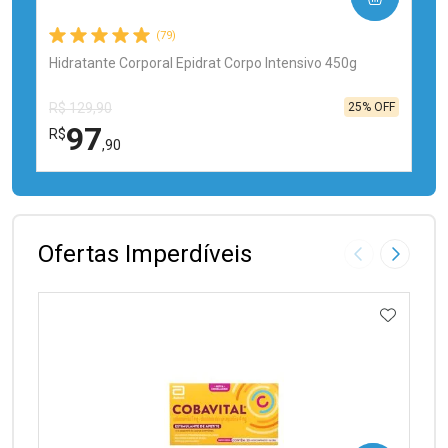
(79)
Hidratante Corporal Epidrat Corpo Intensivo 450g
25% OFF
R$ 129,90
97
R$
,90
FECHAR
FECHAR
Laboratório
Por Menos
Ofertas Imperdíveis
Imagem Anter
Próxima
ADICIO
Ativar Desconto