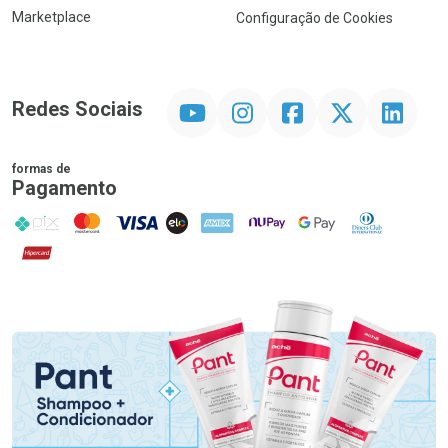
Marketplace
Configuração de Cookies
YouTube
Instagram
Facebook
Twitter
Linkedin
Redes Sociais
formas de
Pagamento
PIX
MasterCard
VISA
ELO
AMEX
NuPay
Google Pay
Diners Club
Hipercard
Promoção em Destaque