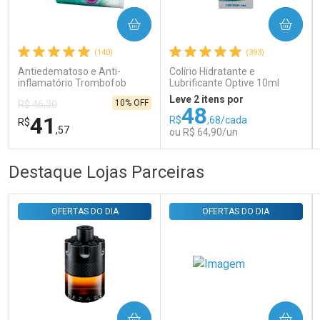
COMPRAR
COMPRAR
Ativar Desconto
(140)
(393)
Antiedematoso e Anti-
Colírio Hidratante e
Comprar sem Desconto
Comprar sem Desconto
inflamatório Trombofob
Lubrificante Optive 10ml
Por R$ 29,30/cada
Por R$ 29,30/cada
200U/g 40g
Leve 2 itens por
10% OFF
R$ 46,30
48
41
R$
,68/cada
R$
,57
ou R$ 64,90/un
FECHAR
FECHAR
FEC
FEC
Destaque Lojas Parceiras
Laboratório
Laboratório
Por Menos
Por Menos
OFERTAS DO DIA
OFERTAS DO DIA
COMPRAR
COMPRAR