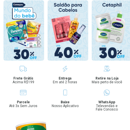
Benefícios
Frete Grátis
Entrega
Retire na Loja
Acima R$199
Em até 2 horas
Mais perto de você
Parcele
Baixe
WhatsApp
Até 3x Sem Juros
Nosso Aplicativo
Televendas e
Fale Conosco