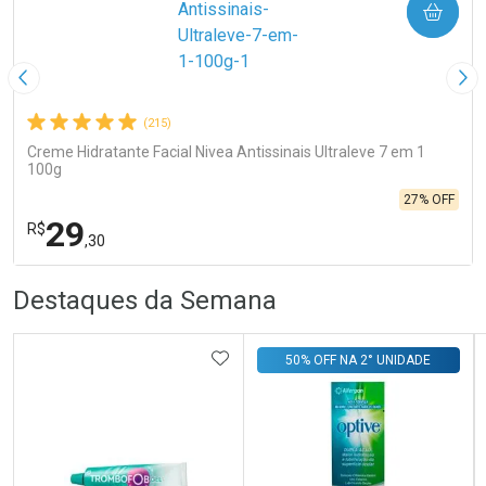
COMPRAR
Imagem Anterior
Pró
(215)
Creme Hidratante Facial Nivea Antissinais Ultraleve 7 em 1
100g
27% OFF
29
R$
,30
R
R
FECHA
FECHA
Destaques da Semana
Laboratório
Por Menos
ADICIONAR AOS FAVORITOS
50% OFF NA 2° UNIDADE