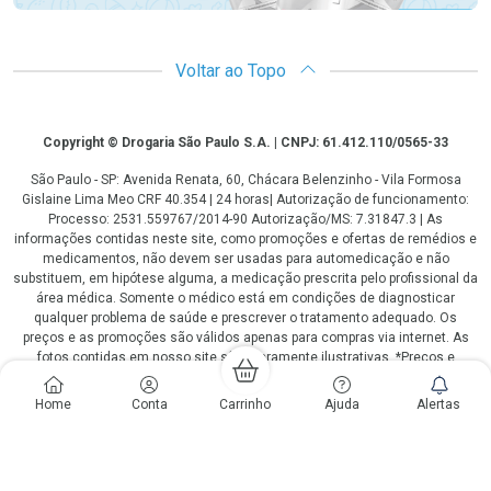
Voltar ao Topo
Copyright
Copyright © Drogaria São Paulo S.A. | CNPJ: 61.412.110/0565-33
São Paulo - SP: Avenida Renata, 60, Chácara Belenzinho - Vila Formosa
Gislaine Lima Meo CRF 40.354 | 24 horas| Autorização de funcionamento:
Processo: 2531.559767/2014-90 Autorização/MS: 7.31847.3 | As
informações contidas neste site, como promoções e ofertas de remédios e
medicamentos, não devem ser usadas para automedicação e não
substituem, em hipótese alguma, a medicação prescrita pelo profissional da
área médica. Somente o médico está em condições de diagnosticar
qualquer problema de saúde e prescrever o tratamento adequado. Os
preços e as promoções são válidos apenas para compras via internet. As
fotos contidas em nosso site são meramente ilustrativas. *Preços e
disponibilidade sujeitos a alterações no decorrer do dia. Antibióticos e
antimicrobianos vendas apenas em lojas físicas ou televendas. Portaria nº
Home
Conta
Carrinho
Ajuda
Alertas
344 - 01/02/1999 - Ministério da Saúde. Horário de funcionamento Central
de Vendas e Atendimento ao Cliente 4003 3393 ou 0800 779 8767 de
domingo a domingo das 08h00 às 20h00.