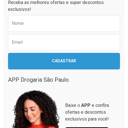
Receba as melhores ofertas e super descontos
exclusivos!
Preencha o formulário abaixo para receber 
Nome
Email
Ativar Desconto
Ativar Desconto
CADASTRAR
Comprar sem Desconto
Comprar sem Desconto
Comprar sem Desconto
Comprar sem Desconto
Por R$ 281,99/cada
Por R$ 137,94/cada
Por R$ 281,99/cada
Por R$ 137,94/cada
APP Drogaria São Paulo
Baixe o
APP
e confira
ofertas e descontos
exclusivos para você!