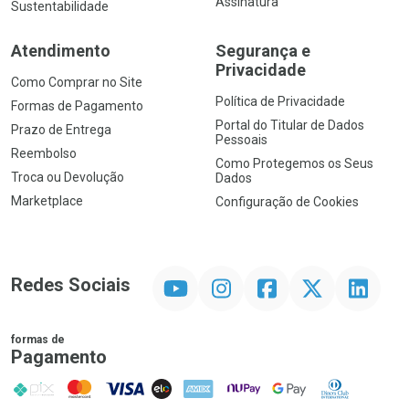
Assinatura
Sustentabilidade
Atendimento
Segurança e
Privacidade
Como Comprar no Site
Política de Privacidade
Formas de Pagamento
Portal do Titular de Dados
Prazo de Entrega
Pessoais
Reembolso
Como Protegemos os Seus
Troca ou Devolução
Dados
Marketplace
Configuração de Cookies
YouTube
Instagram
Facebook
Twitter
Linkedin
Redes Sociais
formas de
Pagamento
PIX
MasterCard
VISA
ELO
AMEX
NuPay
Google Pay
Diners Club