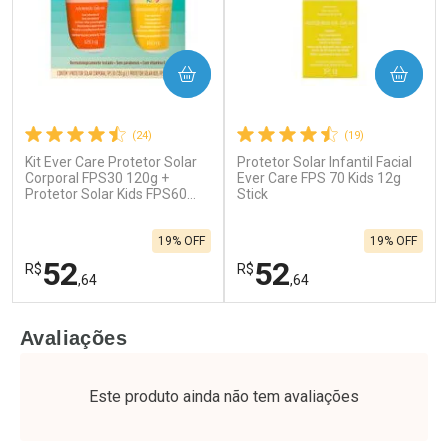
COMPRAR
COMPRAR
(24)
(19)
Kit Ever Care Protetor Solar
Protetor Solar Infantil Facial
Corporal FPS30 120g +
Ever Care FPS 70 Kids 12g
Protetor Solar Kids FPS60
Stick
120g
19% OFF
19% OFF
52
52
R$
R$
,64
,64
FECHAR
F
FECHAR
F
Avaliações
Laboratório
Laboratório
Por Menos
Por Menos
Este produto ainda não tem avaliações