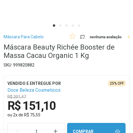
Breadcrumb
Máscara Para Cabelo
nenhuma avaliação
0
Máscara Beauty Richée Booster de
Massa Cacau Organic 1 Kg
999820882
25% OFF
Doce Beleza Cosmeticos
R$ 201,47
R$ 151,10
ou
2
x
de
R$ 75,55
REMOVER UMA UNIDADE
AUMENTAR UMA UNIDADE
COMPRAR