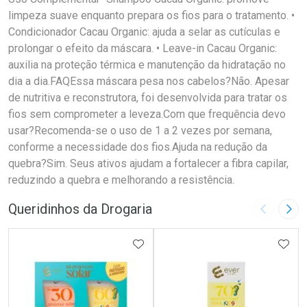
limpeza suave enquanto prepara os fios para o tratamento. •
Condicionador Cacau Organic: ajuda a selar as cutículas e
prolongar o efeito da máscara. • Leave-in Cacau Organic:
auxilia na proteção térmica e manutenção da hidratação no
dia a dia.FAQEssa máscara pesa nos cabelos?Não. Apesar
de nutritiva e reconstrutora, foi desenvolvida para tratar os
fios sem comprometer a leveza.Com que frequência devo
usar?Recomenda-se o uso de 1 a 2 vezes por semana,
conforme a necessidade dos fios.Ajuda na redução da
quebra?Sim. Seus ativos ajudam a fortalecer a fibra capilar,
reduzindo a quebra e melhorando a resistência.
Queridinhos da Drogaria
Imagem A
Pró
ADICIONAR AOS FAVORITOS
ADIC