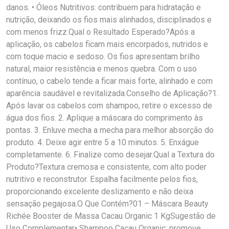
danos. • Óleos Nutritivos: contribuem para hidratação e
nutrição, deixando os fios mais alinhados, disciplinados e
com menos frizz.Qual o Resultado Esperado?Após a
aplicação, os cabelos ficam mais encorpados, nutridos e
com toque macio e sedoso. Os fios apresentam brilho
natural, maior resistência e menos quebra. Com o uso
contínuo, o cabelo tende a ficar mais forte, alinhado e com
aparência saudável e revitalizada.Conselho de Aplicação?1.
Após lavar os cabelos com shampoo, retire o excesso de
água dos fios. 2. Aplique a máscara do comprimento às
pontas. 3. Enluve mecha a mecha para melhor absorção do
produto. 4. Deixe agir entre 5 a 10 minutos. 5. Enxágue
completamente. 6. Finalize como desejar.Qual a Textura do
Produto?Textura cremosa e consistente, com alto poder
nutritivo e reconstrutor. Espalha facilmente pelos fios,
proporcionando excelente deslizamento e não deixa
sensação pegajosa.O Que Contém?01 – Máscara Beauty
Richée Booster de Massa Cacau Organic 1 KgSugestão de
Uso Complementar• Shampoo Cacau Organic: promove