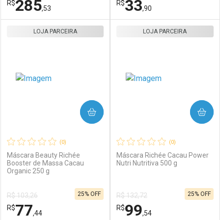
285
33
R$
Comprar sem Desconto
R$
Comprar sem Desconto
Por R$ 60,06/cada
Por R$ 63,99/cada
,53
,90
Por R$ 60,06/cada
Por R$ 63,99/cada
LOJA PARCEIRA
FECHAR
FECHAR
LOJA PARCEIRA
F
F
Laboratório
Por Menos
Laboratório
Por Menos
COMPRAR
COMPRAR
(0)
(0)
Máscara Beauty Richée
Máscara Richée Cacau Power
Booster de Massa Cacau
Nutri Nutritiva 500 g
Organic 250 g
Ativar Desconto
Ativar Desconto
25% OFF
25% OFF
R$ 103,26
R$ 132,72
Comprar sem Desconto
Comprar sem Desconto
77
99
R$
Comprar sem Desconto
R$
Comprar sem Desconto
Por R$ 285,53/cada
Por R$ 33,90/cada
,44
,54
Por R$ 285,53/cada
Por R$ 33,90/cada