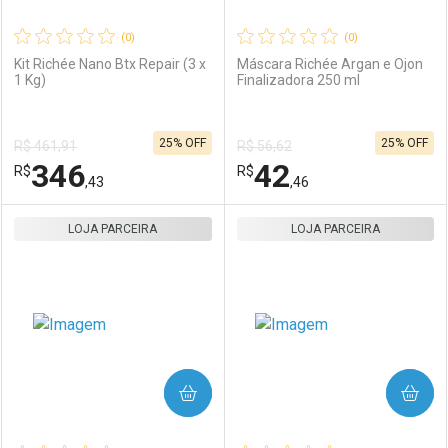
(0)
(0)
Kit Richée Nano Btx Repair (3 x
Máscara Richée Argan e Ojon
1 Kg)
Finalizadora 250 ml
25% OFF
25% OFF
R$ 461,91
R$ 56,62
346
42
R$
R$
,43
,46
LOJA PARCEIRA
FECHAR
FECHAR
LOJA PARCEIRA
F
F
Laboratório
Por Menos
Laboratório
Por Menos
COMPRAR
COMPRAR