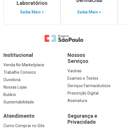
DermaClub
Laboratórios
Saiba Mais >
Saiba Mais >
Ir para a Home
Institucional
Nossos
Serviços
Venda No Marketplace
Vacinas
Trabalhe Conosco
Exames e Testes
Ouvidoria
Serviços Farmacêuticos
Nossas Lojas
Prescrição Digital
Bulário
Assinatura
Sustentabilidade
Atendimento
Segurança e
Privacidade
Como Comprar no Site