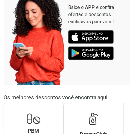
Baixe o
APP
e confira
ofertas e descontos
exclusivos para você!
Os melhores descontos você encontra aqui
PBM