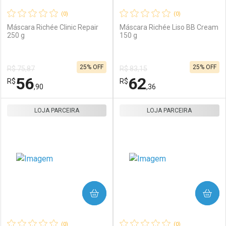
(0)
(0)
Máscara Richée Clinic Repair
Máscara Richée Liso BB Cream
250 g
150 g
Ativar Desconto
Ativar Desconto
25% OFF
25% OFF
R$ 75,87
R$ 83,15
Comprar sem Desconto
Comprar sem Desconto
56
62
R$
Comprar sem Desconto
R$
Comprar sem Desconto
Por R$ 115,48/cada
Por R$ 88,98/cada
,90
,36
Por R$ 115,48/cada
Por R$ 88,98/cada
LOJA PARCEIRA
FECHAR
FECHAR
LOJA PARCEIRA
F
F
Laboratório
Por Menos
Laboratório
Por Menos
COMPRAR
COMPRAR
(0)
(0)