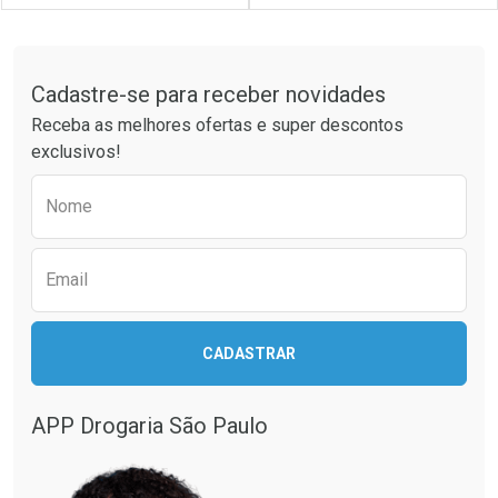
FECHAR
FECHAR
F
F
Tudo sobre a Drogaria São Paulo
Cadastre-se para receber novidades
Laboratório
Por Menos
Laboratório
Por Menos
Receba as melhores ofertas e super descontos
exclusivos!
Preencha o formulário abaixo para receber 
Nome
Email
CADASTRAR
Ativar Desconto
Ativar Desconto
Comprar sem Desconto
Comprar sem Desconto
APP Drogaria São Paulo
Comprar sem Desconto
Comprar sem Desconto
Por R$ 77,44/cada
Por R$ 99,54/cada
Por R$ 77,44/cada
Por R$ 99,54/cada