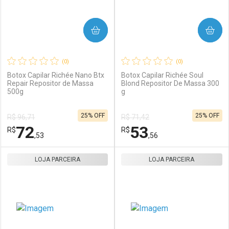
Ativar Desconto
Ativar Desconto
COMPRAR
COMPRAR
Comprar sem Desconto
Comprar sem Desconto
Comprar sem Desconto
Comprar sem Desconto
Por R$ 139,29/cada
Por R$ 66,90/cada
(0)
(0)
Por R$ 139,29/cada
Por R$ 66,90/cada
Botox Capilar Richée Nano Btx
Botox Capilar Richée Soul
Repair Repositor de Massa
Blond Repositor De Massa 300
500g
g
25% OFF
25% OFF
R$ 96,71
R$ 71,42
72
53
R$
R$
,53
,56
LOJA PARCEIRA
FECHAR
FECHAR
LOJA PARCEIRA
F
F
Laboratório
Por Menos
Laboratório
Por Menos