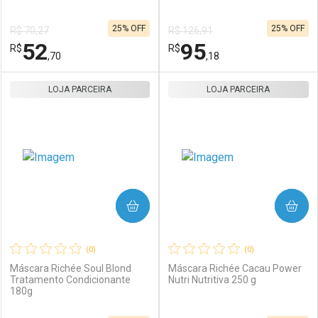
Ativar Desconto
Ativar Desconto
25% OFF
25% OFF
R$ 70,27
R$ 126,91
Comprar sem Desconto
Comprar sem Desconto
52
95
R$
Comprar sem Desconto
R$
Comprar sem Desconto
Por R$ 190,35/cada
Por R$ 151,10/cada
,70
,18
Por R$ 190,35/cada
Por R$ 151,10/cada
LOJA PARCEIRA
FECHAR
FECHAR
LOJA PARCEIRA
F
F
Laboratório
Por Menos
Laboratório
Por Menos
COMPRAR
COMPRAR
(0)
(0)
Máscara Richée Soul Blond
Máscara Richée Cacau Power
Tratamento Condicionante
Nutri Nutritiva 250 g
180g
Ativar Desconto
Ativar Desconto