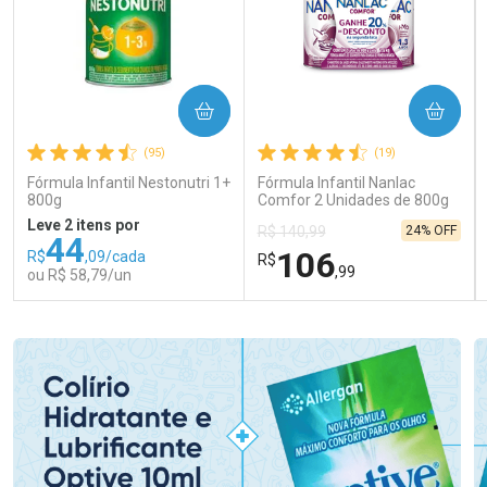
COMPRAR
COMPRAR
(95)
(19)
Fórmula Infantil Nestonutri 1+
Fórmula Infantil Nanlac
800g
Comfor 2 Unidades de 800g
Leve 2 itens por
24% OFF
R$ 140,99
44
106
R$
,09/cada
R$
,99
ou R$ 58,79/un
FECHAR
FECHAR
FEC
FEC
Laboratório
Laboratório
Por Menos
Por Menos