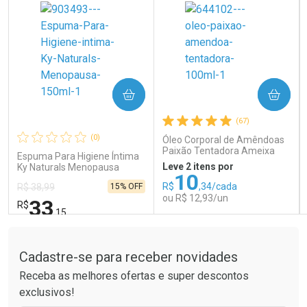
COMPRAR
COMPRAR
Ativar Desconto
Ativar Desconto
(67)
Comprar sem Desconto
Comprar sem Desconto
Comprar sem Desconto
Comprar sem Desconto
(0)
Óleo Corporal de Amêndoas
Por R$ 65,85/cada
Por R$ 41,99/cada
Por R$ 65,85/cada
Por R$ 41,99/cada
Paixão Tentadora Ameixa
Espuma Para Higiene Íntima
Rubi 100ml
Leve 2 itens por
Ky Naturals Menopausa
10
150ml
R$
,34/cada
15% OFF
R$ 38,99
ou R$ 12,93/un
33
R$
,15
Tudo sobre a Drogaria São Paulo
FECHAR
FECHAR
FEC
FEC
Laboratório
Laboratório
Por Menos
Por Menos
Cadastre-se para receber novidades
Receba as melhores ofertas e super descontos
exclusivos!