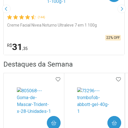
Imagem Anterior
Pró
(144)
Creme Facial Nivea Noturno Ultraleve 7 em 1 100g
22% OFF
31
R$
,35
R
R
FECHA
FECHA
Destaques da Semana
Laboratório
Por Menos
ADICIONAR AOS FAVORITOS
ADIC
Ativar Desconto
COMPRAR
COMPRAR