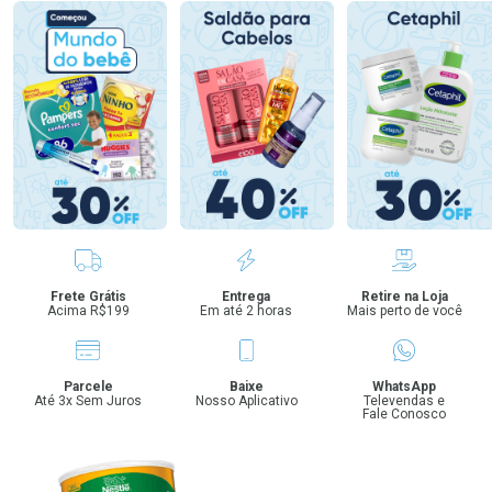
Benefícios
Frete Grátis
Entrega
Retire na Loja
Acima R$199
Em até 2 horas
Mais perto de você
Parcele
Baixe
WhatsApp
Até 3x Sem Juros
Nosso Aplicativo
Televendas e
Fale Conosco