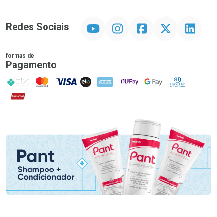
YouTube
Instagram
Facebook
Twitter
Linkedin
Redes Sociais
formas de
Pagamento
PIX
MasterCard
VISA
ELO
AMEX
NuPay
Google Pay
Diners Club
Hipercard
Promoção em Destaque