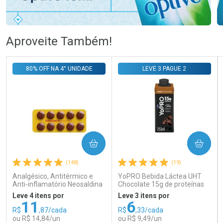
Ativar Desconto
Ativar Desconto
Aproveite Também!
Comprar sem Desconto
Comprar sem Desconto
Comprar sem Desconto
Comprar sem Desconto
80% OFF NA 4° UNIDADE
LEVE 3 PAGUE 2
Por R$ 58,79/cada
Por R$ 106,99/cada
Por R$ 58,79/cada
Por R$ 106,99/cada
COMPRAR
COMPRAR
(148)
(19)
Analgésico, Antitérmico e
YoPRO Bebida Láctea UHT
Anti-inflamatório Neosaldina
Chocolate 15g de proteínas
30mg + 300mg + 30mg 10
250ml
Leve 4 itens por
Leve 3 itens por
Drágeas
11
6
R$
,87/cada
R$
,33/cada
ou R$ 14,84/un
ou R$ 9,49/un