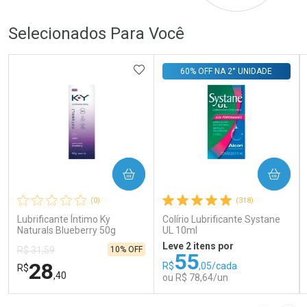
Selecionados Para Você
ADICIONAR AOS FAVORITOS
60% OFF NA 2° UNIDADE
COMPRAR
COMPRAR
(0)
(318)
Lubrificante Íntimo Ky
Colírio Lubrificante Systane
Naturals Blueberry 50g
UL 10ml
Leve 2 itens por
10% OFF
R$ 31,59
55
28
R$
,05/cada
R$
,40
ou R$ 78,64/un