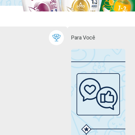
Para Você