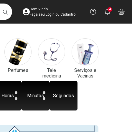
Acesse sua Conta
Precisa de aju
Notificaç
Acess
Bem Vindo,
4
Você po
notifica
Vo
it
BUSCAR
Ver Recursos 
Faça seu Login ou Cadastro
Atendimento ao 
Central de Ajud
Televendas
Perfumes
Tele
Serviços e
4003-3393
medicina
Vacinas
Horas
Minutos
Segundos