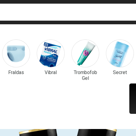
ca
isa?
em Destaque
Fraldas
Vibral
Trombofob
Secret
Gel