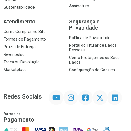
Assinatura
Sustentabilidade
Atendimento
Segurança e
Privacidade
Como Comprar no Site
Política de Privacidade
Formas de Pagamento
Portal do Titular de Dados
Prazo de Entrega
Pessoais
Reembolso
Como Protegemos os Seus
Troca ou Devolução
Dados
Marketplace
Configuração de Cookies
YouTube
Instagram
Facebook
Twitter
Linkedin
Redes Sociais
formas de
Pagamento
PIX
MasterCard
VISA
ELO
AMEX
NuPay
Google Pay
Diners Club