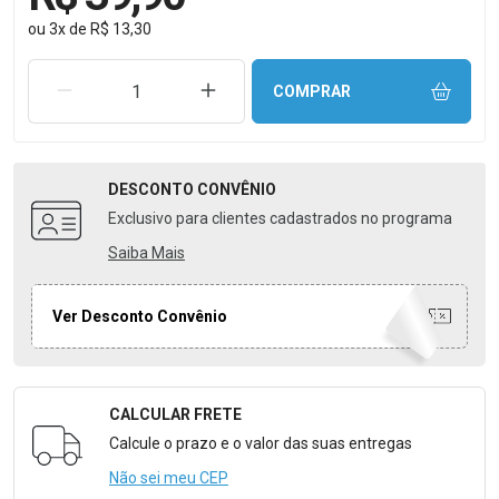
ou
3
x
de
R$ 13,30
REMOVER UMA UNIDADE
AUMENTAR UMA UNIDADE
COMPRAR
DESCONTO
CONVÊNIO
Exclusivo para clientes cadastrados no programa
Saiba Mais
Ver Desconto Convênio
CALCULAR FRETE
Formulário para Calcular o Frete
Calcule o prazo e o valor das suas entregas
Não sei meu CEP