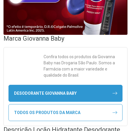
Marca
Giovanna Baby
Confira todos os produtos da
Giovanna
Baby
nas Drogaria São Paulo. Somos a
Farmácia com a maior variedade e
qualidade do Brasil.
DESODORANTE GIOVANNA BABY
TODOS OS PRODUTOS DA MARCA
Descrição Loção Hidratante Desodorante