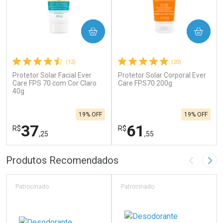
COMPRAR
COMPRAR
(12)
(20)
Protetor Solar Facial Ever
Protetor Solar Corporal Ever
Care FPS 70 com Cor Claro
Care FPS70 200g
40g
19% OFF
19% OFF
37
61
R$
R$
,25
,55
FECHAR
F
FECHAR
F
Produtos Recomendados
Imagem A
Pró
Laboratório
Laboratório
Por Menos
Por Menos
Patrocinado
Patrocinado