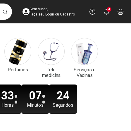
Acesse sua Conta
Precisa de aju
Notificaç
Acess
Bem Vindo,
4
Você po
notifica
Vo
it
BUSCAR
Ver Recursos 
Faça seu Login ou Cadastro
Atendimento ao 
Central de Ajud
Televendas
Perfumes
Tele
Serviços e
4003-3393
medicina
Vacinas
33
07
22
Horas
Minutos
Segundos