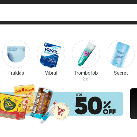
ca
isa?
em Destaque
Fraldas
Vibral
Trombofob
Secret
Gel