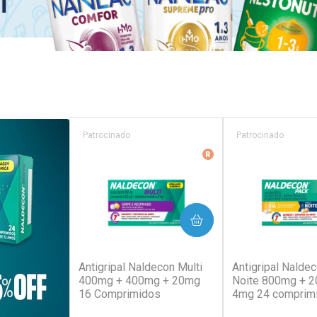
Patrocinado
Patrocinado
Medicamento De Refer
COMPRAR
COM
(129)
(1
Antigripal Naldecon Multi
Antigripal Naldec
400mg + 400mg + 20mg
Noite 800mg + 
16 Comprimidos
4mg 24 comprim