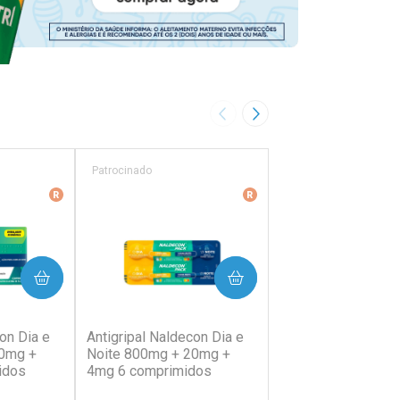
Imagem Anterior
Próxima Imagem
Patrocinado
Patrocinado
ência
Medicamento De Referência
Medicamento De Referên
PRAR
COMPRAR
COMP
38)
(202)
(64)
on Dia e
Antigripal Naldecon Dia e
Antigripal Naldecon
20mg +
Noite 800mg + 20mg +
400mg + 400mg +
idos
4mg 6 comprimidos
Comprimidos