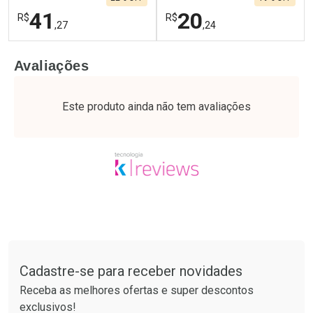
41
20
R$
R$
,27
,24
FECHAR
F
FECHAR
F
Avaliações
Laboratório
Laboratório
Por Menos
Por Menos
Este produto ainda não tem avaliações
Tudo sobre a Drogaria São Paulo
Cadastre-se para receber novidades
Ativar Desconto
Ativar Desconto
Receba as melhores ofertas e super descontos
Comprar sem Desconto
Comprar sem Desconto
exclusivos!
Por R$ 41,27/cada
Por R$ 20,24/cada