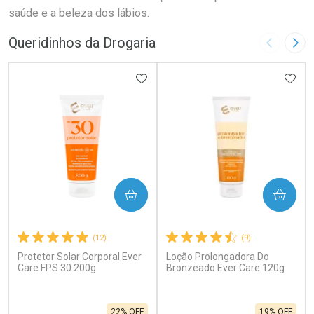
saúde e a beleza dos lábios.
Queridinhos da Drogaria
Imagem A
Pró
ADICIONAR AOS FAVORITOS
ADIC
COMPRAR
COMPRAR
(12)
(9)
Protetor Solar Corporal Ever
Loção Prolongadora Do
Care FPS 30 200g
Bronzeado Ever Care 120g
22% OFF
19% OFF