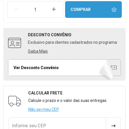
REMOVER UMA UNIDADE
AUMENTAR UMA UNIDADE
COMPRAR
DESCONTO
CONVÊNIO
Exclusivo para clientes cadastrados no programa
Saiba Mais
Ver Desconto Convênio
CALCULAR FRETE
Formulário para Calcular o Frete
Calcule o prazo e o valor das suas entregas
Não sei meu CEP
Informe seu CEP
CALCULA