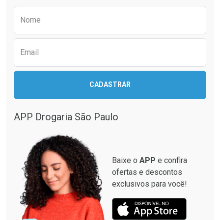
Comprar sem Desconto
Comprar sem Desconto
Preencha o formulário abaixo para receber 
Por R$ 41,27/cada
Por R$ 20,24/cada
Nome
Email
CADASTRAR
APP Drogaria São Paulo
Baixe o
APP
e confira
ofertas e descontos
exclusivos para você!