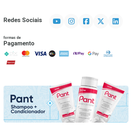
YouTube
Instagram
Facebook
Twitter
Linkedin
Redes Sociais
formas de
Pagamento
PIX
MasterCard
VISA
ELO
AMEX
NuPay
Google Pay
Diners Club
Hipercard
Promoção em Destaque