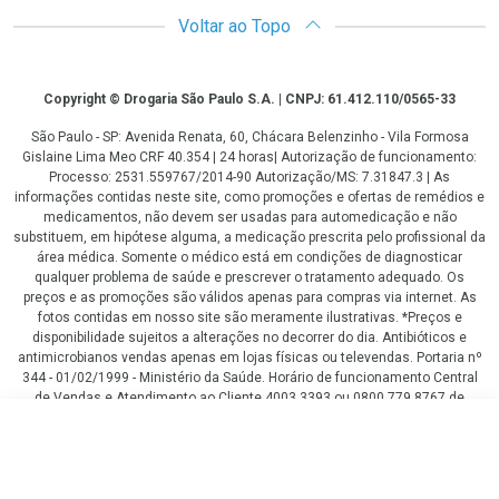
Voltar ao Topo
Copyright
Copyright © Drogaria São Paulo S.A. | CNPJ: 61.412.110/0565-33
São Paulo - SP: Avenida Renata, 60, Chácara Belenzinho - Vila Formosa
Gislaine Lima Meo CRF 40.354 | 24 horas| Autorização de funcionamento:
Processo: 2531.559767/2014-90 Autorização/MS: 7.31847.3 | As
informações contidas neste site, como promoções e ofertas de remédios e
medicamentos, não devem ser usadas para automedicação e não
substituem, em hipótese alguma, a medicação prescrita pelo profissional da
área médica. Somente o médico está em condições de diagnosticar
qualquer problema de saúde e prescrever o tratamento adequado. Os
preços e as promoções são válidos apenas para compras via internet. As
fotos contidas em nosso site são meramente ilustrativas. *Preços e
disponibilidade sujeitos a alterações no decorrer do dia. Antibióticos e
antimicrobianos vendas apenas em lojas físicas ou televendas. Portaria nº
344 - 01/02/1999 - Ministério da Saúde. Horário de funcionamento Central
de Vendas e Atendimento ao Cliente 4003 3393 ou 0800 779 8767 de
domingo a domingo das 08h00 às 20h00.
R$ 14,90
LGPD Aceite os Cookies
COMPRAR