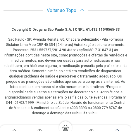
Voltar ao Topo
Copyright
Copyright © Drogaria São Paulo S.A. | CNPJ: 61.412.110/0565-33
São Paulo - SP: Avenida Renata, 60, Chácara Belenzinho - Vila Formosa
Gislaine Lima Meo CRF 40.354 | 24 horas| Autorização de funcionamento:
Processo: 2531.559767/2014-90 Autorização/MS: 7.31847.3 | As
informações contidas neste site, como promoções e ofertas de remédios e
medicamentos, não devem ser usadas para automedicação e não
substituem, em hipótese alguma, a medicação prescrita pelo profissional da
área médica. Somente o médico está em condições de diagnosticar
qualquer problema de saúde e prescrever o tratamento adequado. Os
preços e as promoções são válidos apenas para compras via internet. As
fotos contidas em nosso site são meramente ilustrativas. *Preços e
disponibilidade sujeitos a alterações no decorrer do dia. Antibióticos e
antimicrobianos vendas apenas em lojas físicas ou televendas. Portaria nº
344 - 01/02/1999 - Ministério da Saúde. Horário de funcionamento Central
de Vendas e Atendimento ao Cliente 4003 3393 ou 0800 779 8767 de
domingo a domingo das 08h00 às 20h00.
LGPD Aceite os Cookies