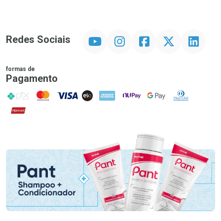
YouTube
Instagram
Facebook
Twitter
Linkedin
Redes Sociais
formas de
Pagamento
PIX
MasterCard
VISA
ELO
AMEX
NuPay
Google Pay
Diners Club
Hipercard
Promoção em Destaque