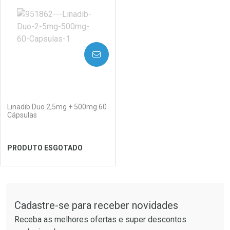
AVISE-ME
(0)
Linadib Duo 2,5mg + 500mg 60
Cápsulas
PRODUTO ESGOTADO
FECHAR
FECHAR
Tudo sobre a Drogaria São Paulo
Cadastre-se para receber novidades
Laboratório
Por Menos
Receba as melhores ofertas e super descontos