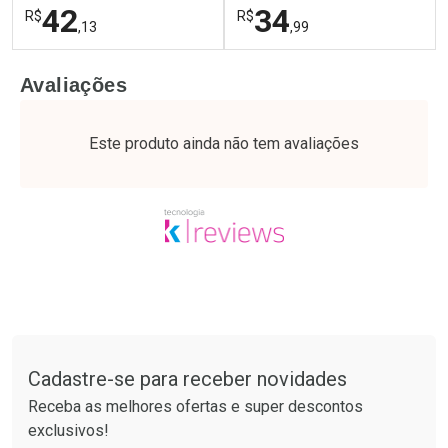
42
34
R$
R$
,13
,99
FECHAR
F
FECHAR
F
Avaliações
Laboratório
Laboratório
Por Menos
Por Menos
Este produto ainda não tem avaliações
Tudo sobre a Drogaria São Paulo
Cadastre-se para receber novidades
Ativar Desconto
Ativar Desconto
Receba as melhores ofertas e super descontos
Comprar sem Desconto
Comprar sem Desconto
exclusivos!
Por R$ 42,13/cada
Por R$ 34,99/cada