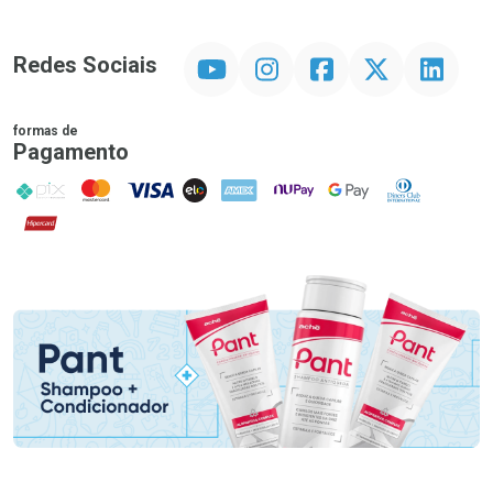
YouTube
Instagram
Facebook
Twitter
Linkedin
Redes Sociais
formas de
Pagamento
PIX
MasterCard
VISA
ELO
AMEX
NuPay
Google Pay
Diners Club
Hipercard
Promoção em Destaque