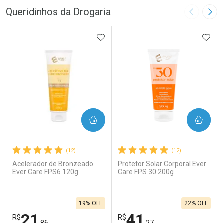
Queridinhos da Drogaria
Imagem A
Pró
ADICIONAR AOS FAVORITOS
ADIC
COMPRAR
COMPRAR
(12)
(12)
Acelerador de Bronzeado
Protetor Solar Corporal Ever
Ever Care FPS6 120g
Care FPS 30 200g
19% OFF
22% OFF
21
41
R$
R$
,86
,27