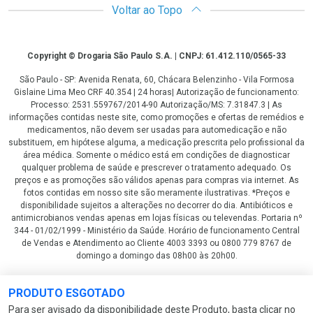
Voltar ao Topo
Copyright
Copyright © Drogaria São Paulo S.A. | CNPJ: 61.412.110/0565-33
São Paulo - SP: Avenida Renata, 60, Chácara Belenzinho - Vila Formosa
Gislaine Lima Meo CRF 40.354 | 24 horas| Autorização de funcionamento:
Processo: 2531.559767/2014-90 Autorização/MS: 7.31847.3 | As
informações contidas neste site, como promoções e ofertas de remédios e
medicamentos, não devem ser usadas para automedicação e não
substituem, em hipótese alguma, a medicação prescrita pelo profissional da
área médica. Somente o médico está em condições de diagnosticar
qualquer problema de saúde e prescrever o tratamento adequado. Os
preços e as promoções são válidos apenas para compras via internet. As
fotos contidas em nosso site são meramente ilustrativas. *Preços e
disponibilidade sujeitos a alterações no decorrer do dia. Antibióticos e
antimicrobianos vendas apenas em lojas físicas ou televendas. Portaria nº
344 - 01/02/1999 - Ministério da Saúde. Horário de funcionamento Central
de Vendas e Atendimento ao Cliente 4003 3393 ou 0800 779 8767 de
domingo a domingo das 08h00 às 20h00.
LGPD Aceite os Cookies
PRODUTO ESGOTADO
Para ser avisado da disponibilidade deste Produto, basta clicar no