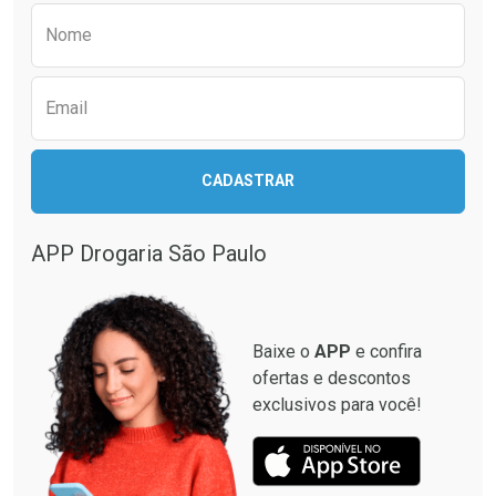
Comprar sem Desconto
Comprar sem Desconto
Preencha o formulário abaixo para receber 
Por R$ 42,13/cada
Por R$ 34,99/cada
Nome
Email
CADASTRAR
APP Drogaria São Paulo
Baixe o
APP
e confira
ofertas e descontos
exclusivos para você!