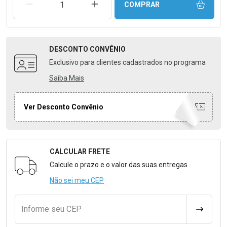
REMOVER UMA UNIDADE
AUMENTAR UMA UNIDADE
COMPRAR
DESCONTO
CONVÊNIO
Exclusivo para clientes cadastrados no programa
Saiba Mais
Ver Desconto Convênio
CALCULAR FRETE
Formulário para Calcular o Frete
Calcule o prazo e o valor das suas entregas
Não sei meu CEP
Informe seu CEP
CALCULA