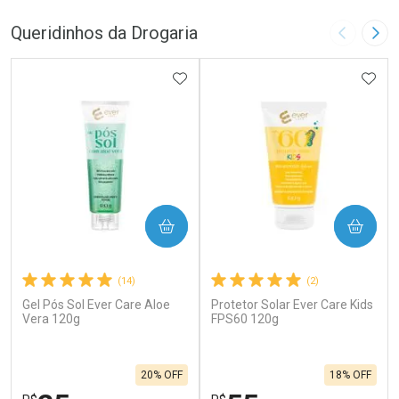
Queridinhos da Drogaria
Imagem A
Pró
ADICIONAR AOS FAVORITOS
ADIC
COMPRAR
COMPRAR
(14)
(2)
Gel Pós Sol Ever Care Aloe
Protetor Solar Ever Care Kids
Vera 120g
FPS60 120g
20% OFF
18% OFF