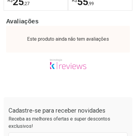
25
55
R$
R$
,27
,99
FECHAR
F
FECHAR
F
Avaliações
Laboratório
Laboratório
Por Menos
Por Menos
Este produto ainda não tem avaliações
Tudo sobre a Drogaria São Paulo
Cadastre-se para receber novidades
Ativar Desconto
Ativar Desconto
Receba as melhores ofertas e super descontos
Comprar sem Desconto
Comprar sem Desconto
exclusivos!
Por R$ 25,27/cada
Por R$ 55,99/cada
Comprar sem Desconto
Comprar sem Desconto