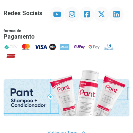
YouTube
Instagram
Facebook
Twitter
Linkedin
Redes Sociais
formas de
Pagamento
PIX
MasterCard
VISA
ELO
AMEX
NuPay
Google Pay
Diners Club
Hipercard
Promoção em Destaque
Voltar ao Topo