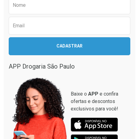
Preencha o formulário abaixo para receber 
Por R$ 25,27/cada
Por R$ 55,99/cada
Nome
Email
CADASTRAR
APP Drogaria São Paulo
Baixe o
APP
e confira
ofertas e descontos
exclusivos para você!