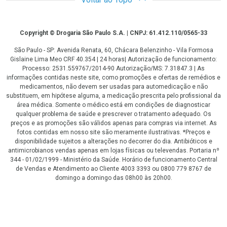
Copyright
Copyright © Drogaria São Paulo S.A. | CNPJ: 61.412.110/0565-33
São Paulo - SP: Avenida Renata, 60, Chácara Belenzinho - Vila Formosa
Gislaine Lima Meo CRF 40.354 | 24 horas| Autorização de funcionamento:
Processo: 2531.559767/2014-90 Autorização/MS: 7.31847.3 | As
informações contidas neste site, como promoções e ofertas de remédios e
medicamentos, não devem ser usadas para automedicação e não
substituem, em hipótese alguma, a medicação prescrita pelo profissional da
área médica. Somente o médico está em condições de diagnosticar
qualquer problema de saúde e prescrever o tratamento adequado. Os
preços e as promoções são válidos apenas para compras via internet. As
fotos contidas em nosso site são meramente ilustrativas. *Preços e
disponibilidade sujeitos a alterações no decorrer do dia. Antibióticos e
antimicrobianos vendas apenas em lojas físicas ou televendas. Portaria nº
344 - 01/02/1999 - Ministério da Saúde. Horário de funcionamento Central
de Vendas e Atendimento ao Cliente 4003 3393 ou 0800 779 8767 de
domingo a domingo das 08h00 às 20h00.
LGPD Aceite os Cookies