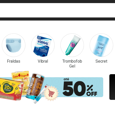
ca
isa?
em Destaque
Fraldas
Vibral
Trombofob
Secret
Gel