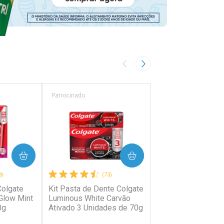
Imagem Anterior
Próxima Imagem
Patrocinado
Patrocinado
PRAR
COMPRAR
COMP
8)
(73)
(49)
Colgate
Kit Pasta de Dente Colgate
Pasta de Dente Co
Glow Mint
Luminous White Carvão
Luminous White Ca
0g
Ativado 3 Unidades de 70g
Ativado 140g