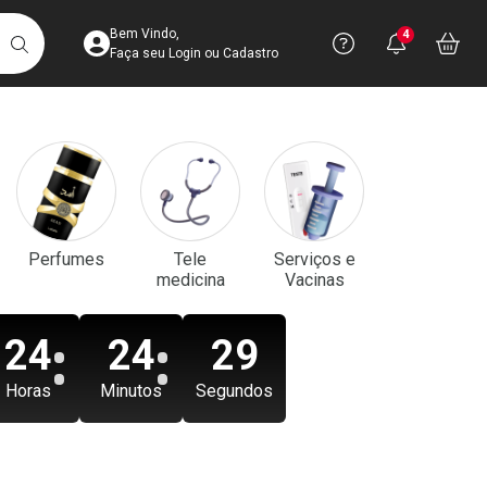
Acesse sua Conta
Precisa de aju
Notificaç
Acess
Bem Vindo,
4
Você po
notifica
Vo
it
BUSCAR
Ver Recursos 
Faça seu Login ou Cadastro
Atendimento ao 
Central de Ajud
Televendas
Perfumes
Tele
Serviços e
4003-3393
medicina
Vacinas
24
24
27
Horas
Minutos
Segundos