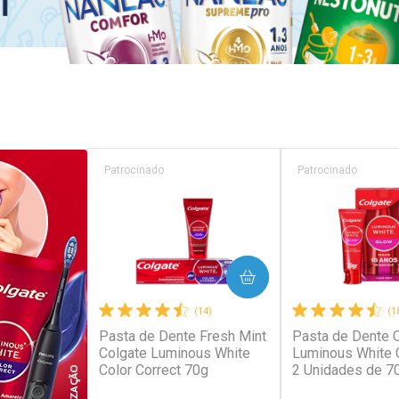
Patrocinado
Patrocinado
COMPRAR
COM
(14)
(1
Pasta de Dente Fresh Mint
Pasta de Dente 
Colgate Luminous White
Luminous White 
Color Correct 70g
2 Unidades de 7