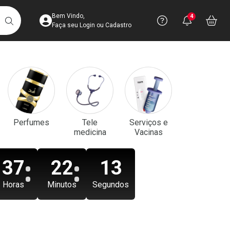
Acesse sua Conta
Precisa de aju
Notificaç
Acess
Bem Vindo,
4
Você po
notifica
Vo
it
BUSCAR
Ver Recursos 
Faça seu Login ou Cadastro
Atendimento ao 
Central de Ajud
Televendas
Perfumes
Tele
Serviços e
4003-3393
medicina
Vacinas
37
22
11
Horas
Minutos
Segundos