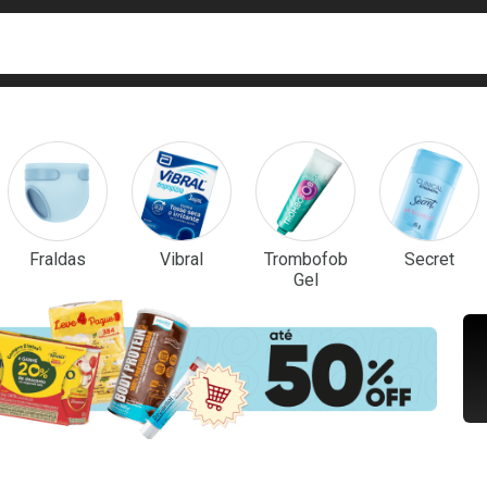
ca
isa?
em Destaque
Fraldas
Vibral
Trombofob
Secret
Gel