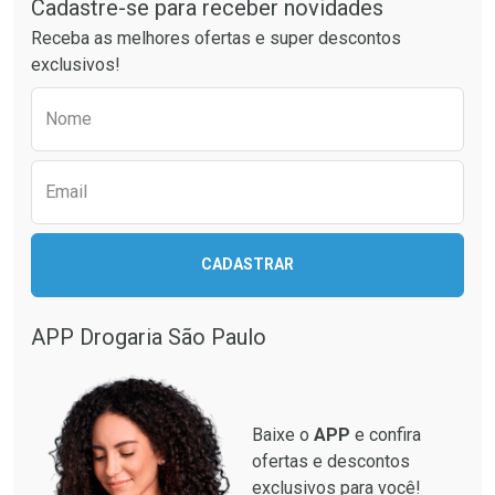
Cadastre-se para receber novidades
Ativar Desconto
Ativar Desconto
Receba as melhores ofertas e super descontos
Comprar sem Desconto
Comprar sem Desconto
exclusivos!
Por R$ 17,59/cada
Por R$ 25,27/cada
Comprar sem Desconto
Comprar sem Desconto
Preencha o formulário abaixo para receber 
Por R$ 17,59/cada
Por R$ 25,27/cada
Nome
Email
CADASTRAR
APP Drogaria São Paulo
Baixe o
APP
e confira
ofertas e descontos
exclusivos para você!