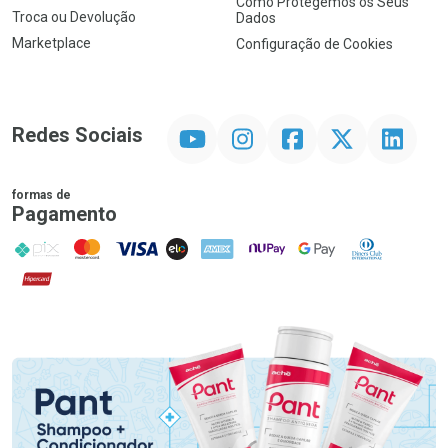
Como Protegemos os Seus
Troca ou Devolução
Dados
Marketplace
Configuração de Cookies
YouTube
Instagram
Facebook
Twitter
Linkedin
Redes Sociais
formas de
Pagamento
PIX
MasterCard
VISA
ELO
AMEX
NuPay
Google Pay
Diners Club
Hipercard
Promoção em Destaque