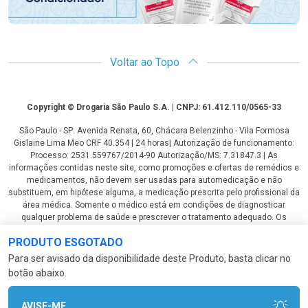
Voltar ao Topo
Copyright
Copyright © Drogaria São Paulo S.A. | CNPJ: 61.412.110/0565-33
São Paulo - SP: Avenida Renata, 60, Chácara Belenzinho - Vila Formosa
Gislaine Lima Meo CRF 40.354 | 24 horas| Autorização de funcionamento:
Processo: 2531.559767/2014-90 Autorização/MS: 7.31847.3 | As
informações contidas neste site, como promoções e ofertas de remédios e
medicamentos, não devem ser usadas para automedicação e não
substituem, em hipótese alguma, a medicação prescrita pelo profissional da
área médica. Somente o médico está em condições de diagnosticar
qualquer problema de saúde e prescrever o tratamento adequado. Os
preços e as promoções são válidos apenas para compras via internet. As
PRODUTO ESGOTADO
fotos contidas em nosso site são meramente ilustrativas. *Preços e
disponibilidade sujeitos a alterações no decorrer do dia. Antibióticos e
Para ser avisado da disponibilidade deste Produto, basta clicar no
antimicrobianos vendas apenas em lojas físicas ou televendas. Portaria nº
botão abaixo.
344 - 01/02/1999 - Ministério da Saúde. Horário de funcionamento Central
de Vendas e Atendimento ao Cliente 4003 3393 ou 0800 779 8767 de
domingo a domingo das 08h00 às 20h00.
AVISE-ME