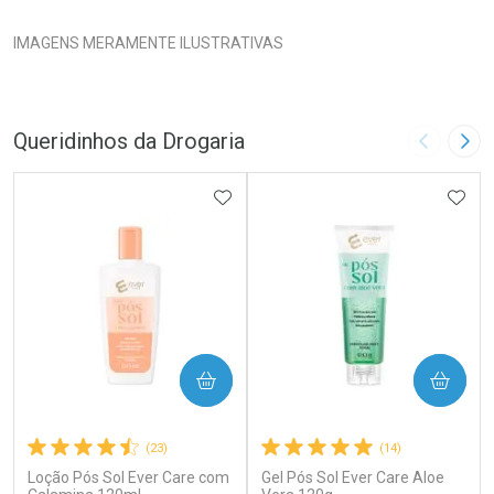
IMAGENS MERAMENTE ILUSTRATIVAS
Queridinhos da Drogaria
Imagem A
Pró
ADICIONAR AOS FAVORITOS
ADIC
COMPRAR
COMPRAR
(23)
(14)
Loção Pós Sol Ever Care com
Gel Pós Sol Ever Care Aloe