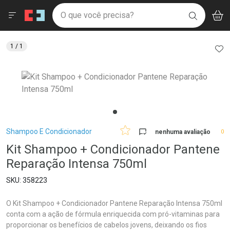
Drogaria São Paulo
Menu
Aces
Ir direto para a home
O que você precisa?
V
i
BUSCAR
Navegue pela página
Ir direto para o conteúdo
Faça a sua busca
Ir direto para a busca
Ir direto para a conta
AD
1
/ 1
Ir direto para a ajuda
Ir direto para a notificações
Ir direto para o carrinho
Ir direto para o menu
Breadcrumb
Shampoo E Condicionador
nenhuma avaliação
0
Kit Shampoo + Condicionador Pantene
Reparação Intensa 750ml
358223
O Kit Shampoo + Condicionador Pantene Reparação Intensa 750ml
conta com a ação de fórmula enriquecida com pró-vitaminas para
proporcionar os benefícios de cabelos jovens, deixando os fios