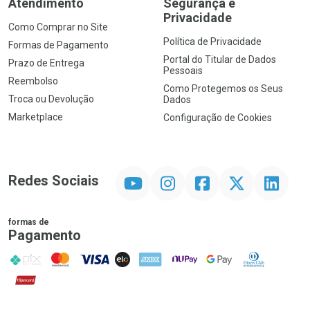
Atendimento
Segurança e
Privacidade
Como Comprar no Site
Política de Privacidade
Formas de Pagamento
Portal do Titular de Dados
Prazo de Entrega
Pessoais
Reembolso
Como Protegemos os Seus
Troca ou Devolução
Dados
Marketplace
Configuração de Cookies
YouTube
Instagram
Facebook
Twitter
Linkedin
Redes Sociais
formas de
Pagamento
PIX
MasterCard
VISA
ELO
AMEX
NuPay
Google Pay
Diners Club
Hipercard