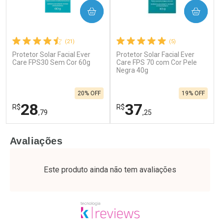
COMPRAR
COMPRAR
(21)
(5)
Protetor Solar Facial Ever
Protetor Solar Facial Ever
Care FPS30 Sem Cor 60g
Care FPS 70 com Cor Pele
Negra 40g
20% OFF
19% OFF
28
37
R$
R$
,79
,25
FECHAR
F
FECHAR
F
Avaliações
Laboratório
Laboratório
Por Menos
Por Menos
Este produto ainda não tem avaliações