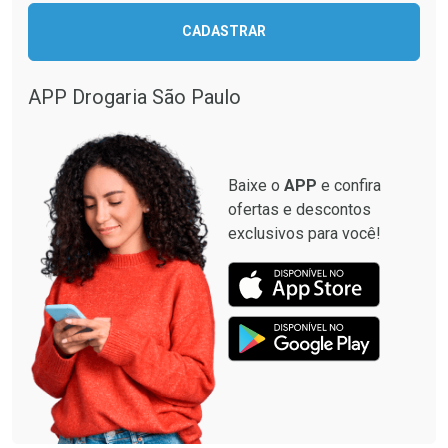
CADASTRAR
Comprar sem Desconto
Comprar sem Desconto
Comprar sem Desconto
Comprar sem Desconto
Por R$ 87,99/cada
Por R$ 33,15/cada
Por R$ 87,99/cada
Por R$ 33,15/cada
APP Drogaria São Paulo
Baixe o
APP
e confira
ofertas e descontos
exclusivos para você!