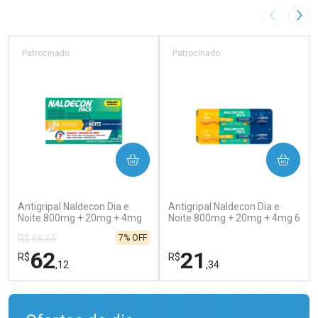
Imagem A
Pró
Patrocinado
Patrocinado
COMPRAR
COMPRAR
(138)
(202)
Antigripal Naldecon Dia e
Antigripal Naldecon Dia e
Noite 800mg + 20mg + 4mg
Noite 800mg + 20mg + 4mg 6
24 comprimidos
comprimidos
7% OFF
R$ 66,65
62
21
R$
R$
,12
,34
FECHAR
FECHAR
FEC
FEC
Laboratório
Laboratório