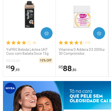
COMPRAR
COMPRAR
(6)
(17)
YoPRO Bebida Láctea UHT
Vitamina D Addera D3 2000ui
Coco com Batata Doce 15g
30 Comprimidos
de proteínas 250ml
10% OFF
R$ 10,53
9
88
R$
R$
,49
,86
FECHAR
FECHAR
FEC
FEC
Laboratório
Laboratório
Por Menos
Por Menos