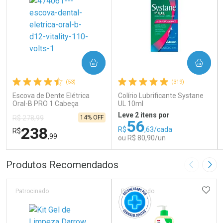
COMPRAR
COMPRAR
(53)
(319)
Escova de Dente Elétrica
Colírio Lubrificante Systane
Oral-B PRO 1 Cabeça
UL 10ml
Redonda Recarregável 1
Leve 2 itens por
14% OFF
R$ 278,99
Unidade
56
238
R$
,63/cada
R$
,99
ou R$ 80,90/un
FECHAR
FECHAR
FEC
FEC
Produtos Recomendados
Imagem A
Pró
Laboratório
Laboratório
Por Menos
Por Menos
ADIC
Patrocinado
Patrocinado