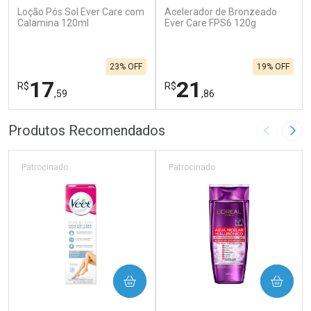
Loção Pós Sol Ever Care com
Acelerador de Bronzeado
Calamina 120ml
Ever Care FPS6 120g
23% OFF
19% OFF
17
21
R$
R$
,59
,86
FECHAR
F
FECHAR
F
Produtos Recomendados
Imagem A
Pró
Laboratório
Laboratório
Por Menos
Por Menos
Patrocinado
Patrocinado
COMPRAR
COMPRAR