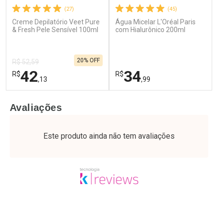
(27)
(45)
Creme Depilatório Veet Pure
Água Micelar L'Oréal Paris
Ativar Desconto
Ativar Desconto
& Fresh Pele Sensível 100ml
com Hialurônico 200ml
Comprar sem Desconto
Comprar sem Desconto
Por R$ 17,59/cada
Por R$ 21,86/cada
Comprar sem Desconto
Comprar sem Desconto
20% OFF
Por R$ 17,59/cada
Por R$ 21,86/cada
R$ 52,59
42
34
R$
R$
,13
,99
FECHAR
F
FECHAR
F
Avaliações
Laboratório
Laboratório
Por Menos
Por Menos
Este produto ainda não tem avaliações