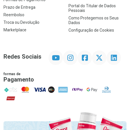
Portal do Titular de Dados
Prazo de Entrega
Pessoais
Reembolso
Como Protegemos os Seus
Troca ou Devolução
Dados
Marketplace
Configuração de Cookies
YouTube
Instagram
Facebook
Twitter
Linkedin
Redes Sociais
formas de
Pagamento
PIX
MasterCard
VISA
ELO
AMEX
NuPay
Google Pay
Diners Club
Hipercard
Promoção em Destaque