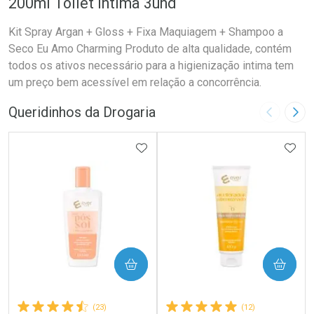
200ml Toilet ìntima 3und
Kit Spray Argan + Gloss + Fixa Maquiagem + Shampoo a
Seco Eu Amo Charming Produto de alta qualidade, contém
todos os ativos necessário para a higienização intima tem
um preço bem acessível em relação a concorrência.
Queridinhos da Drogaria
Imagem A
Pró
ADICIONAR AOS FAVORITOS
ADIC
COMPRAR
COMPRAR
(23)
(12)