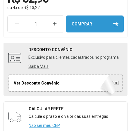
ou
4
x
de
R$ 13,22
REMOVER UMA UNIDADE
AUMENTAR UMA UNIDADE
COMPRAR
DESCONTO
CONVÊNIO
Exclusivo para clientes cadastrados no programa
Saiba Mais
Ver Desconto Convênio
CALCULAR FRETE
Formulário para Calcular o Frete
Calcule o prazo e o valor das suas entregas
Não sei meu CEP