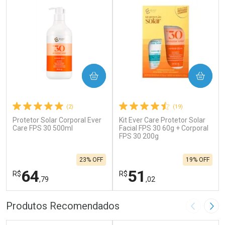
COMPRAR
COMPRAR
(2)
(19)
Protetor Solar Corporal Ever
Kit Ever Care Protetor Solar
Care FPS 30 500ml
Facial FPS 30 60g + Corporal
FPS 30 200g
23% OFF
19% OFF
64
51
R$
R$
,79
,02
FECHAR
F
FECHAR
F
Produtos Recomendados
Imagem A
Pró