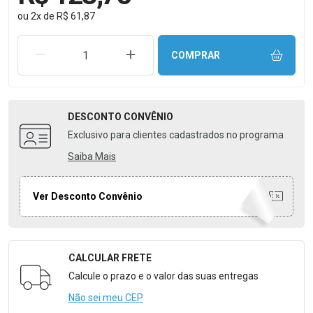
ou
2
x
de
R$ 61,87
REMOVER UMA UNIDADE
AUMENTAR UMA UNIDADE
COMPRAR
DESCONTO
CONVÊNIO
Exclusivo para clientes cadastrados no programa
Saiba Mais
Ver Desconto Convênio
CALCULAR FRETE
Formulário para Calcular o Frete
Calcule o prazo e o valor das suas entregas
Não sei meu CEP