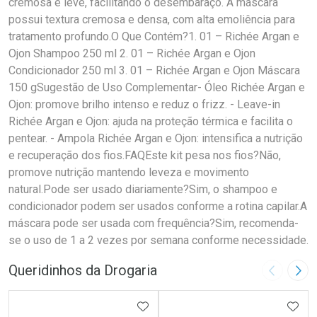
cremosa e leve, facilitando o desembaraço. A máscara
possui textura cremosa e densa, com alta emoliência para
tratamento profundo.O Que Contém?1. 01 – Richée Argan e
Ojon Shampoo 250 ml 2. 01 – Richée Argan e Ojon
Condicionador 250 ml 3. 01 – Richée Argan e Ojon Máscara
150 gSugestão de Uso Complementar- Óleo Richée Argan e
Ojon: promove brilho intenso e reduz o frizz. - Leave-in
Richée Argan e Ojon: ajuda na proteção térmica e facilita o
pentear. - Ampola Richée Argan e Ojon: intensifica a nutrição
e recuperação dos fios.FAQEste kit pesa nos fios?Não,
promove nutrição mantendo leveza e movimento
natural.Pode ser usado diariamente?Sim, o shampoo e
condicionador podem ser usados conforme a rotina capilar.A
máscara pode ser usada com frequência?Sim, recomenda-
se o uso de 1 a 2 vezes por semana conforme necessidade.
Queridinhos da Drogaria
Imagem A
Pró
ADICIONAR AOS FAVORITOS
ADIC