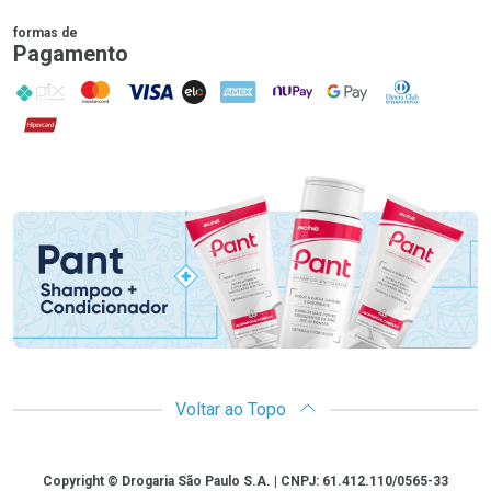
formas de
Pagamento
PIX
MasterCard
VISA
ELO
AMEX
NuPay
Google Pay
Diners Club
Hipercard
Promoção em Destaque
Voltar ao Topo
Copyright
Copyright © Drogaria São Paulo S.A. | CNPJ: 61.412.110/0565-33