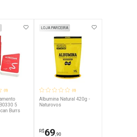
FAVORITOS
ADICIONAR AOS FAVORITOS
ADICIONAR AOS 
LOJA PARCEIRA
(0)
(0)
lamento
Albumina Natural 420g -
MB0330 5
Naturovos
can Burrs
69
R$
,90