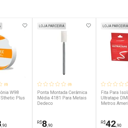
FAVORITOS
ADICIONAR AOS FAVORITOS
ADICIONAR AOS 
A
LOJA PARCEIRA
LOJA PARCEIRA
(0)
(0)
cônia W98
Ponta Montada Cerâmica
Fita Para Iso
Sthetic Plus
Média 4181 Para Metais
Ultratape D
Dedeco
Metros Ameri
8
8
42
R$
R$
,90
,90
,90