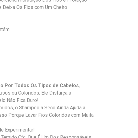
 e Deixa Os Fios com Um Cheiro
ntém:
do Por Todos Os Tipos de Cabelos
,
 Lisos ou Coloridos. Ele Disfarça a
lo Não Fica Duro!
oridos, o Shampoo a Seco Ainda Ajuda a
Isso Porque Lavar Fios Coloridos com Muita
de Experimentar!
o Temido Cfc, Que É Um Dos Responsáveis