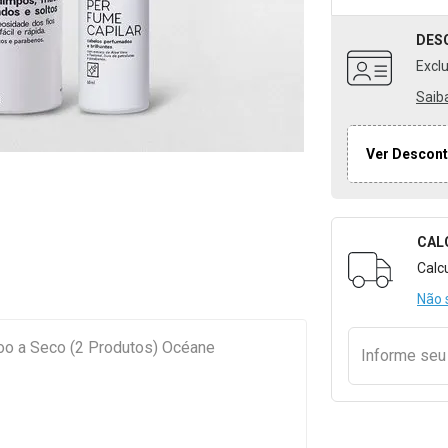
DES
Excl
Saib
Ver Descont
CAL
Formulári
Calc
Não 
oo a Seco (2 Produtos) Océane
Informe se