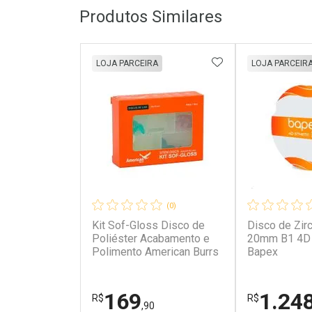
Produtos Similares
ADICIONAR AOS 
LOJA PARCEIRA
LOJA PARCEIR
(0)
Kit Sof-Gloss Disco de
Disco de Zir
Poliéster Acabamento e
20mm B1 4D 
Polimento American Burrs
Bapex
169
1.24
R$
R$
,90