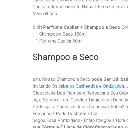
Contra o Ressecamento Natural, Reduz o Frizz
Maravilhoso.
o
Kit Perfume Capilar + Shampoo a Seco
Co
- 1 Shampoo a Seco 150ml
- 1 Perfume Capilar 60ml
Shampoo a Seco
sim, Nosso Shampoo a Seco
pode Ser Utiliza
Incluindo Os
cabelos Cacheados e Ondulados
,
Oleosidade Dos Fios sem Ressecar e Seu Cabe
ah, e Se Você Tem Cabelos Tingidos ou Descol
Prolongar a Durabilidade da Coloração, Sabia? 
Frequência Pode Desbotar a Cor.
pegou Essa Praticidade? Então Chegou a Hora 
sua Fórmula É Livre de Clorofluorcarbono
, 