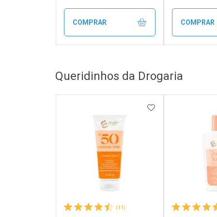
COMPRAR
COMPRAR
FECHAR
FECHAR
Queridinhos da Drogaria
Laboratório
Laborató
Por Menos
Por Men
ADICIONAR AOS 
(11)