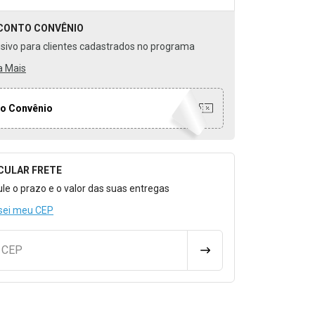
CONTO
CONVÊNIO
usivo para clientes cadastrados no programa
a Mais
o Convênio
CULAR FRETE
o para Calcular o Frete
ule o prazo e o valor das suas entregas
sei meu CEP
u CEP
CALCULAR FRETE