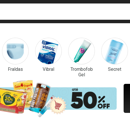
ca
isa?
em Destaque
Fraldas
Vibral
Trombofob
Secret
Gel