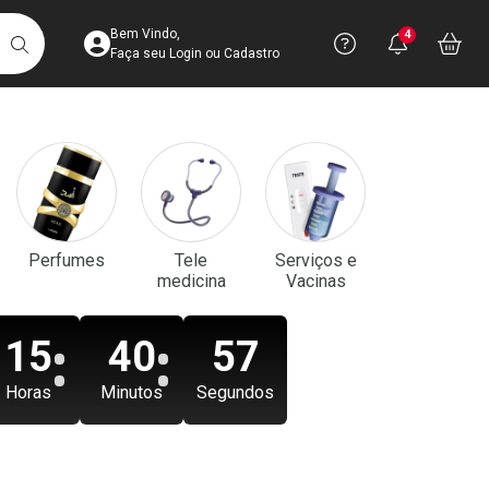
Acesse sua Conta
Precisa de aju
Notificaç
Acess
Bem Vindo,
4
Você po
notifica
Vo
it
BUSCAR
Ver Recursos 
Faça seu Login ou Cadastro
Atendimento ao 
Central de Ajud
Televendas
Perfumes
Tele
Serviços e
4003-3393
medicina
Vacinas
15
40
56
Horas
Minutos
Segundos