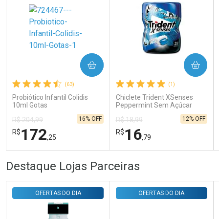
Ativar Desconto
COMPRAR
COMPRAR
Comprar sem Desconto
Comprar sem Desconto
Por R$ 31,35/cada
Por R$ 31,35/cada
(63)
(1)
Probiótico Infantil Colidis
Chiclete Trident XSenses
10ml Gotas
Peppermint Sem Açúcar
Garrafa 54g
16% OFF
12% OFF
R$ 204,99
R$ 18,99
172
16
R$
R$
,25
,79
FECHAR
FECHAR
FEC
FEC
Destaque Lojas Parceiras
Laboratório
Laboratório
Por Menos
Por Menos
OFERTAS DO DIA
OFERTAS DO DIA