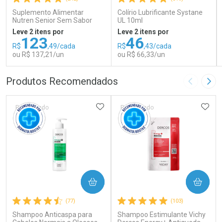
Suplemento Alimentar
Colírio Lubrificante Systane
Nutren Senior Sem Sabor
UL 10ml
740g
Leve 2 itens por
Leve 2 itens por
123
46
R$
,49/cada
R$
,43/cada
ou R$ 137,21/un
ou R$ 66,33/un
FECHAR
FECHAR
FEC
FEC
Produtos Recomendados
Imagem A
Pró
Laboratório
Laboratório
Por Menos
Por Menos
ADICIONAR AOS FAVORITOS
ADIC
Patrocinado
Patrocinado
COMPRAR
COMPRAR
Ativar Desconto
Ativar Desconto
(77)
(103)
Shampoo Anticaspa para
Comprar sem Desconto
Shampoo Estimulante Vichy
Comprar sem Desconto
Comprar sem Desconto
Comprar sem Desconto