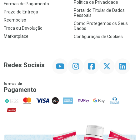
Política de Privacidade
Formas de Pagamento
Portal do Titular de Dados
Prazo de Entrega
Pessoais
Reembolso
Como Protegemos os Seus
Troca ou Devolução
Dados
Marketplace
Configuração de Cookies
YouTube
Instagram
Facebook
Twitter
Linkedin
Redes Sociais
formas de
Pagamento
PIX
MasterCard
VISA
ELO
AMEX
NuPay
Google Pay
Diners Club
Hipercard
Promoção em Destaque