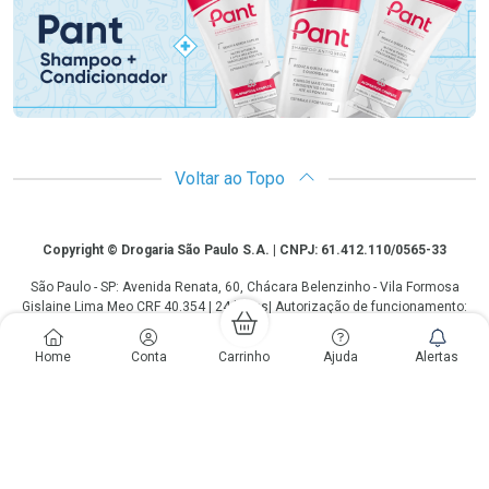
Voltar ao Topo
Copyright
Copyright © Drogaria São Paulo S.A. | CNPJ: 61.412.110/0565-33
São Paulo - SP: Avenida Renata, 60, Chácara Belenzinho - Vila Formosa
Gislaine Lima Meo CRF 40.354 | 24 horas| Autorização de funcionamento:
Processo: 2531.559767/2014-90 Autorização/MS: 7.31847.3 | As
informações contidas neste site, como promoções e ofertas de remédios e
Home
Conta
Carrinho
Ajuda
Alertas
medicamentos, não devem ser usadas para automedicação e não
substituem, em hipótese alguma, a medicação prescrita pelo profissional da
área médica. Somente o médico está em condições de diagnosticar
qualquer problema de saúde e prescrever o tratamento adequado. Os
preços e as promoções são válidos apenas para compras via internet. As
fotos contidas em nosso site são meramente ilustrativas. *Preços e
disponibilidade sujeitos a alterações no decorrer do dia. Antibióticos e