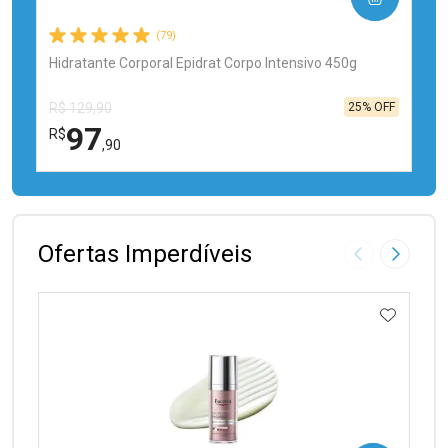
(79)
Hidratante Corporal Epidrat Corpo Intensivo 450g
25% OFF
R$ 129,90
97
R$
,90
FECHAR
FECHAR
Laboratório
Por Menos
Ofertas Imperdíveis
Imagem Anter
Próxima
ADICIO
Ativar Desconto