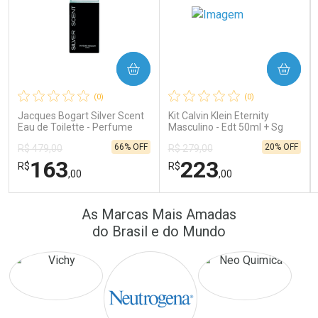
COMPRAR
COMPRAR
Ativar Desconto
Ativar Desconto
(0)
(0)
Comprar sem Desconto
Comprar sem Desconto
Comprar sem Desconto
Comprar sem Desconto
Jacques Bogart Silver Scent
Kit Calvin Klein Eternity
Por R$ 172,25/cada
Por R$ 16,79/cada
Por R$ 172,25/cada
Por R$ 16,79/cada
Eau de Toilette - Perfume
Masculino - Edt 50ml + Sg
Masculino
100ml
66% OFF
20% OFF
R$ 479,00
R$ 279,00
163
223
R$
R$
,00
,00
FECHAR
FECHAR
FEC
FEC
As Marcas Mais Amadas
Laboratório
Laboratório
Por Menos
Por Menos
do Brasil e do Mundo