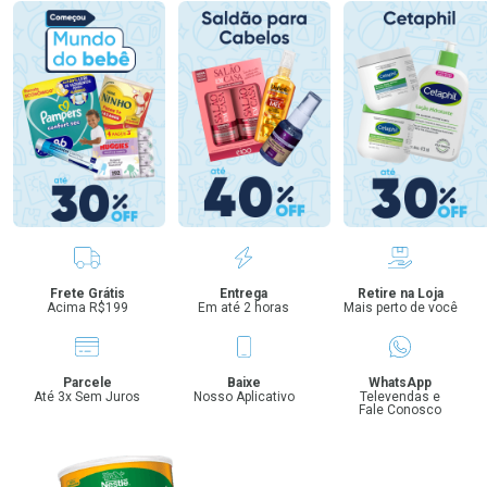
Benefícios
Frete Grátis
Entrega
Retire na Loja
Acima R$199
Em até 2 horas
Mais perto de você
Parcele
Baixe
WhatsApp
Até 3x Sem Juros
Nosso Aplicativo
Televendas e
Fale Conosco