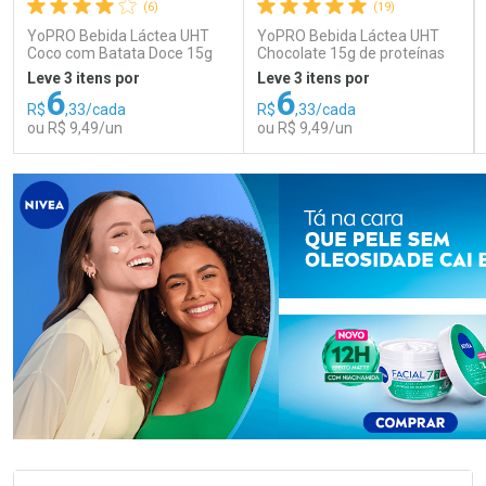
(6)
(19)
YoPRO Bebida Láctea UHT
YoPRO Bebida Láctea UHT
Coco com Batata Doce 15g
Chocolate 15g de proteínas
de proteínas 250ml
250ml
Leve 3 itens por
Leve 3 itens por
6
6
R$
,33/cada
R$
,33/cada
ou R$ 9,49/un
ou R$ 9,49/un
FECHAR
FECHAR
FEC
FEC
Laboratório
Laboratório
Por Menos
Por Menos
Ativar Desconto
Ativar Desconto
Comprar sem Desconto
Comprar sem Desconto
Comprar sem Desconto
Comprar sem Desconto