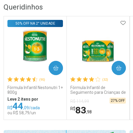
Queridinhos
ADIC
50% OFF NA 2° UNIDADE
COMPRAR
COMPRAR
(95)
(32)
Fórmula Infantil Nestonutri 1+
Fórmula Infantil de
800g
Seguimento para Crianças de
Primeira Infância Nestonutri
Leve 2 itens por
27% OFF
R$ 114,99
2 Unidades de 800g cada
44
83
R$
,09/cada
R$
,98
ou R$ 58,79/un
FECHAR
FECHAR
FEC
FEC