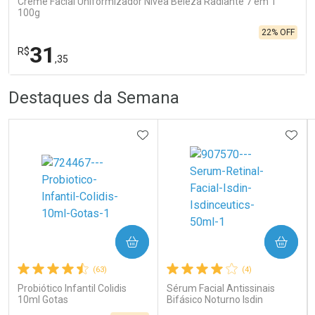
Creme Facial Uniformizador Nívea Beleza Radiante 7 em 1
100g
22% OFF
31
R$
,35
R
R
FECHA
FECHA
Destaques da Semana
Laboratório
Por Menos
ADICIONAR AOS FAVORITOS
ADIC
COMPRAR
COMPRAR
Ativar Desconto
(63)
(4)
Probiótico Infantil Colidis
Sérum Facial Antissinais
10ml Gotas
Bifásico Noturno Isdin
Comprar sem Desconto
Comprar sem Desconto
Isdinceutics Retinal com
Por R$ 31,35/cada
Por R$ 31,35/cada