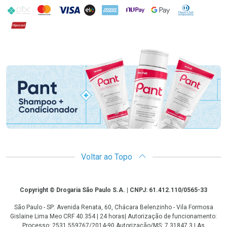
PIX
MasterCard
VISA
ELO
AMEX
NuPay
Google Pay
Diners Club
Hipercard
Promoção em Destaque
Voltar ao Topo
Copyright
Copyright © Drogaria São Paulo S.A. | CNPJ: 61.412.110/0565-33
São Paulo - SP: Avenida Renata, 60, Chácara Belenzinho - Vila Formosa
Gislaine Lima Meo CRF 40.354 | 24 horas| Autorização de funcionamento:
Processo: 2531.559767/2014-90 Autorização/MS: 7.31847.3 | As