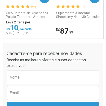
(67)
(1)
Comprar sem Desconto
Comprar sem Desconto
Comprar sem Desconto
Comprar sem Desconto
Óleo Corporal de Amêndoas
Suplemento Alimentar
Por R$ 189,99/cada
Por R$ 26,99/cada
Por R$ 189,99/cada
Por R$ 26,99/cada
Paixão Tentadora Ameixa
Sintocalmy Noite 30 Cápsulas
Rubi 100ml
Leve 2 itens por
10
87
R$
,34/cada
R$
,99
ou R$ 12,93/un
Tudo sobre a Drogaria São Paulo
FECHAR
FECHAR
FEC
FEC
Laboratório
Laboratório
Por Menos
Por Menos
Cadastre-se para receber novidades
Receba as melhores ofertas e super descontos
exclusivos!
Preencha o formulário abaixo para receber 
Nome
Email
Ativar Desconto
Ativar Desconto