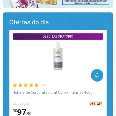
Ofertas do dia
DESC. LABORATÓRIO
COMPRAR
(79)
Hidratante Corporal Epidrat Corpo Intensivo 450g
25% OFF
R$ 129,90
97
R$
,90