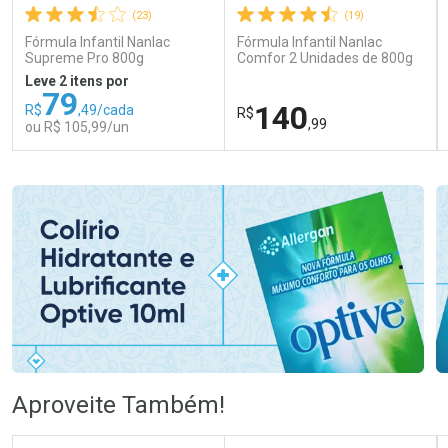
(23)
(19)
Fórmula Infantil Nanlac
Fórmula Infantil Nanlac
Supreme Pro 800g
Comfor 2 Unidades de 800g
Leve 2 itens por
79
140
R$
,49/cada
R$
,99
ou R$ 105,99/un
FECHAR
FECHAR
FEC
FEC
Laboratório
Laboratório
Por Menos
Por Menos
Ativar Desconto
Ativar Desconto
Aproveite Também!