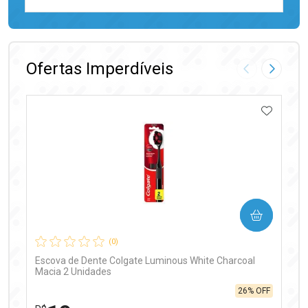
FECHAR
FECHAR
Laboratório
Por Menos
Ofertas Imperdíveis
Imagem Anter
Próxima
ADICIO
Ativar Desconto
COMPRAR
Comprar sem Desconto
Comprar sem Desconto
Por R$ 97,90/cada
Por R$ 97,90/cada
(0)
Escova de Dente Colgate Luminous White Charcoal
Macia 2 Unidades
26% OFF