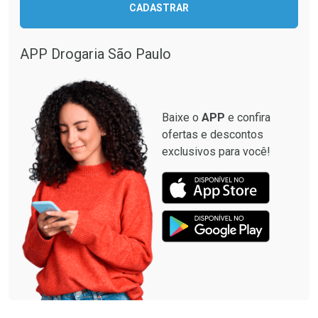
CADASTRAR
Comprar sem Desconto
Comprar sem Desconto
Comprar sem Desconto
Comprar sem Desconto
Por R$ 12,93/cada
Por R$ 87,99/cada
Por R$ 12,93/cada
Por R$ 87,99/cada
APP Drogaria São Paulo
Baixe o
APP
e confira
ofertas e descontos
exclusivos para você!