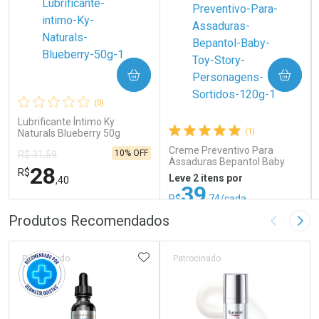
COMPRAR
COMPRAR
(0)
Lubrificante Íntimo Ky
(1)
Naturals Blueberry 50g
Creme Preventivo Para
10% OFF
R$ 31,59
Assaduras Bepantol Baby
28
R$
Toy Story Personagens
Leve 2 itens por
,40
Sortidos 120g
39
R$
,74/cada
ou R$ 52,99/un
FECHAR
FECHAR
FEC
FEC
Produtos Recomendados
Imagem A
Pró
Laboratório
Laboratório
Por Menos
Por Menos
ADICIONAR AOS FAVORITOS
Patrocinado
Patrocinado