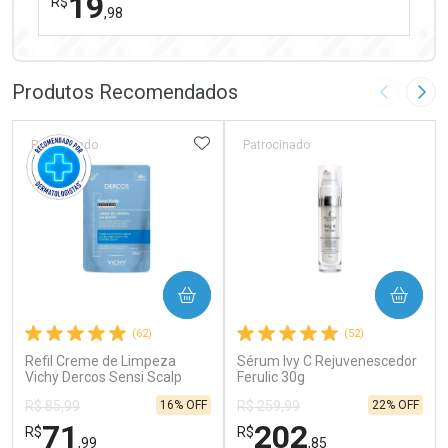
19
R$
,98
FECHAR
FECHAR
Laboratório
Por Menos
Produtos Recomendados
Imagem A
Pró
ADICIONAR AOS FAVORITOS
Patrocinado
Patrocinado
Ativar Desconto
COMPRAR
COMPRAR
Comprar sem Desconto
Comprar sem Desconto
(62)
(52)
Por R$ 19,98/cada
Por R$ 19,98/cada
Refil Creme de Limpeza
Sérum Ivy C Rejuvenescedor
Vichy Dercos Sensi Scalp
Ferulic 30g
200ml
16% OFF
22% OFF
R$ 85,99
R$ 259,99
71
202
R$
R$
,99
,85