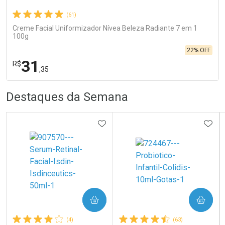
(61)
Creme Facial Uniformizador Nívea Beleza Radiante 7 em 1
100g
22% OFF
31
R$
,35
R
R
FECHA
FECHA
Destaques da Semana
Laboratório
Por Menos
ADICIONAR AOS FAVORITOS
ADIC
COMPRAR
COMPRAR
Ativar Desconto
(4)
(63)