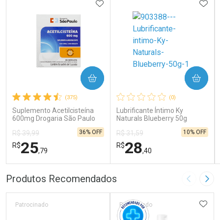
ADICIONAR AOS FAVORITOS
ADIC
COMPRAR
COMPRAR
(375)
(0)
Suplemento Acetilcisteína
Lubrificante Íntimo Ky
600mg Drogaria São Paulo
Naturals Blueberry 50g
16 Sachês
36% OFF
10% OFF
R$ 39,99
R$ 31,59
25
28
R$
R$
,79
,40
FECHAR
FECHAR
FEC
FEC
Produtos Recomendados
Imagem A
Pró
Laboratório
Laboratório
Por Menos
Por Menos
ADIC
Patrocinado
Patrocinado