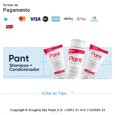
formas de
Pagamento
PIX
MasterCard
VISA
ELO
AMEX
NuPay
Google Pay
Diners Club
Hipercard
Promoção em Destaque
Voltar ao Topo
Copyright
Copyright © Drogaria São Paulo S.A. | CNPJ: 61.412.110/0565-33