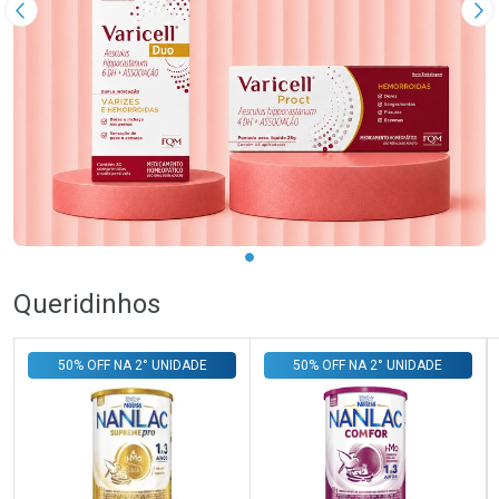
Imagem Anterior
Pr
Queridinhos
50% OFF NA 2° UNIDADE
50% OFF NA 2° UNIDADE