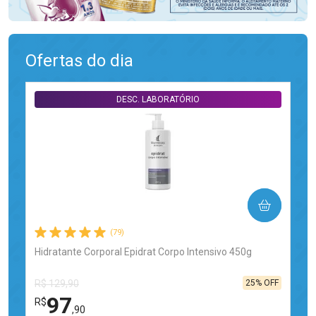
Ofertas do dia
DESC. LABORATÓRIO
COMPRAR
(79)
Hidratante Corporal Epidrat Corpo Intensivo 450g
25% OFF
R$ 129,90
97
R$
,90