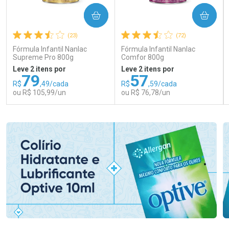
COMPRAR
COMPRAR
(23)
(72)
Fórmula Infantil Nanlac
Fórmula Infantil Nanlac
Supreme Pro 800g
Comfor 800g
Leve 2 itens por
Leve 2 itens por
79
57
R$
,49/cada
R$
,59/cada
ou R$ 105,99/un
ou R$ 76,78/un
FECHAR
FECHAR
FEC
FEC
Laboratório
Laboratório
Por Menos
Por Menos
Ativar Desconto
Ativar Desconto