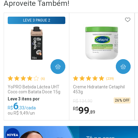
Aproveite Também!
Comprar sem Desconto
Comprar sem Desconto
Comprar sem Desconto
Comprar sem Desconto
ADIC
LEVE 3 PAGUE 2
Por R$ 105,99/cada
Por R$ 76,78/cada
Por R$ 105,99/cada
Por R$ 76,78/cada
COMPRAR
COMPRAR
(6)
(239)
YoPRO Bebida Láctea UHT
Creme Hidratante Cetaphil
Coco com Batata Doce 15g
453g
de proteínas 250ml
Leve 3 itens por
26% OFF
R$ 134,90
6
99
R$
,33/cada
R$
,89
ou R$ 9,49/un
FECHAR
FECHAR
FEC
FEC
Laboratório
Laboratório
Por Menos
Por Menos