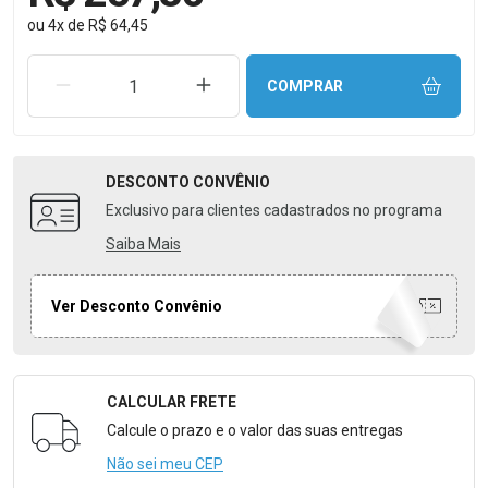
ou
4
x
de
R$ 64,45
REMOVER UMA UNIDADE
AUMENTAR UMA UNIDADE
COMPRAR
DESCONTO
CONVÊNIO
Exclusivo para clientes cadastrados no programa
Saiba Mais
Ver Desconto Convênio
CALCULAR FRETE
Formulário para Calcular o Frete
Calcule o prazo e o valor das suas entregas
Não sei meu CEP