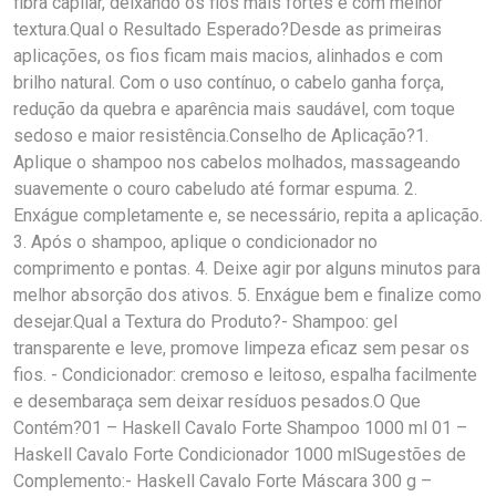
fibra capilar, deixando os fios mais fortes e com melhor
textura.Qual o Resultado Esperado?Desde as primeiras
aplicações, os fios ficam mais macios, alinhados e com
brilho natural. Com o uso contínuo, o cabelo ganha força,
redução da quebra e aparência mais saudável, com toque
sedoso e maior resistência.Conselho de Aplicação?1.
Aplique o shampoo nos cabelos molhados, massageando
suavemente o couro cabeludo até formar espuma. 2.
Enxágue completamente e, se necessário, repita a aplicação.
3. Após o shampoo, aplique o condicionador no
comprimento e pontas. 4. Deixe agir por alguns minutos para
melhor absorção dos ativos. 5. Enxágue bem e finalize como
desejar.Qual a Textura do Produto?- Shampoo: gel
transparente e leve, promove limpeza eficaz sem pesar os
fios. - Condicionador: cremoso e leitoso, espalha facilmente
e desembaraça sem deixar resíduos pesados.O Que
Contém?01 – Haskell Cavalo Forte Shampoo 1000 ml 01 –
Haskell Cavalo Forte Condicionador 1000 mlSugestões de
Complemento:- Haskell Cavalo Forte Máscara 300 g –