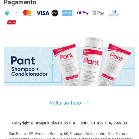
Pagamento
PIX
MasterCard
VISA
ELO
AMEX
NuPay
Google Pay
Diners Club
Hipercard
Promoção em Destaque
Voltar ao Topo
Copyright
Copyright © Drogaria São Paulo S.A. | CNPJ: 61.412.110/0565-33
São Paulo - SP: Avenida Renata, 60, Chácara Belenzinho - Vila Formosa