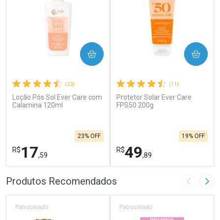
COMPRAR
COMPRAR
(23)
(11)
Loção Pós Sol Ever Care com
Protetor Solar Ever Care
Calamina 120ml
FPS50 200g
23% OFF
19% OFF
17
49
R$
R$
,59
,89
FECHAR
F
FECHAR
F
Produtos Recomendados
Imagem A
Pró
Laboratório
Laboratório
Por Menos
Por Menos
Patrocinado
Patrocinado