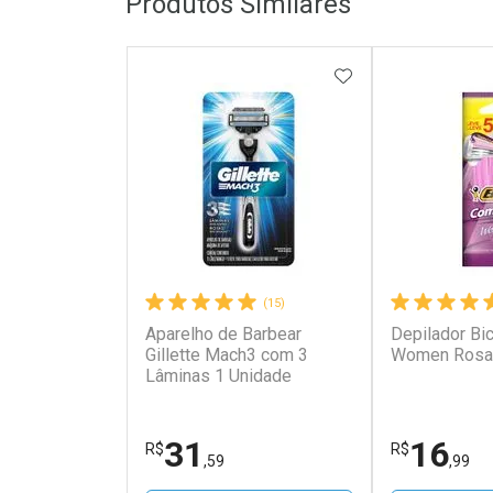
Produtos Similares
ADICIONAR AOS 
(15)
Aparelho de Barbear
Depilador Bi
Gillette Mach3 com 3
Women Rosa 
Lâminas 1 Unidade
31
16
R$
R$
,59
,99