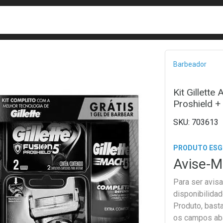
busca
isa?
Bread
Barbeador
Kit Gillett
Proshield +
703613
PRODUTO ES
Avise-M
Para ser avis
disponibilida
Produto, bast
os campos ab