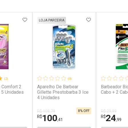
FAVORITOS
ADICIONAR AOS FAVORITOS
ADICIONAR AOS 
LOJA PARCEIRA
(2)
(0)
c Comfort 2
Aparelho De Barbear
Barbeador Bic
5 Unidades
Gillette Prestobarba 3 Ice
Cabo + 2 Ca
4 Unidades
8% OFF
R$ 108,79
R$ 29,99
100
24
R$
R$
,41
,99