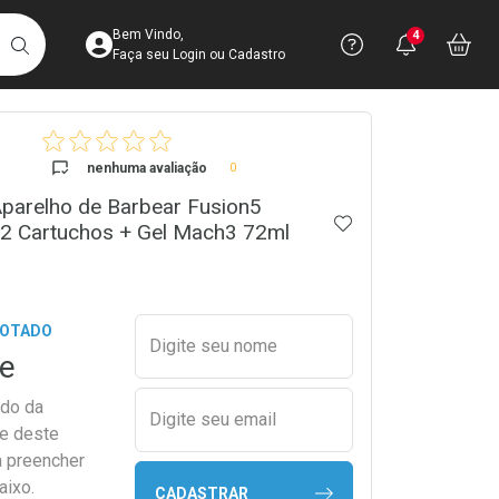
Acesse sua Conta
Precisa de 
Notific
Aces
Bem Vindo,
4
Você po
notifica
Vo
it
BUSCAR
Ver Recursos 
Faça seu Login ou Cadastro
crumb
Atendimento ao 
nenhuma avaliação
0
e Aparelho de Barbear Fusion5
Central de Ajud
ADICIONAR AOS 
 2 Cartuchos + Gel Mach3 72ml
Televendas
4003-3393
Preencher nome e email para s
GOTADO
Digite seu nome
e
ado da
Digite seu email
de deste
a preencher
aixo.
CADASTRAR