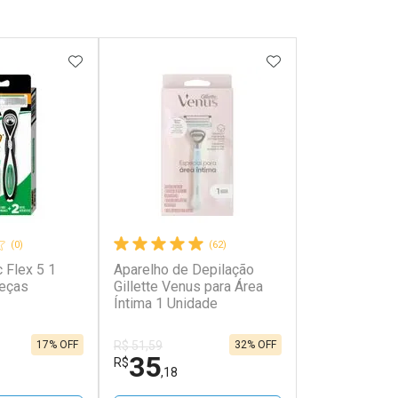
FAVORITOS
ADICIONAR AOS FAVORITOS
ADICIONAR AOS 
(0)
(62)
 Flex 5 1
Aparelho de Depilação
beças
Gillette Venus para Área
Íntima 1 Unidade
17% OFF
32% OFF
R$ 51,59
35
R$
,18