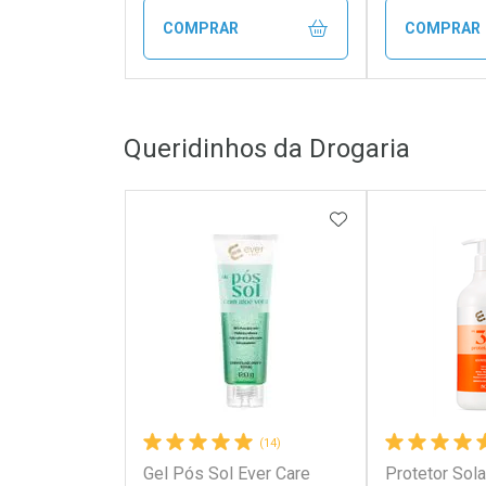
COMPRAR
COMPRAR
FECHAR
FECHAR
Queridinhos da Drogaria
Laboratório
Laborató
Por Menos
Por Men
ADICIONAR AOS 
(14)
Gel Pós Sol Ever Care
Protetor Sola
Ativar Desconto
Ativar Des