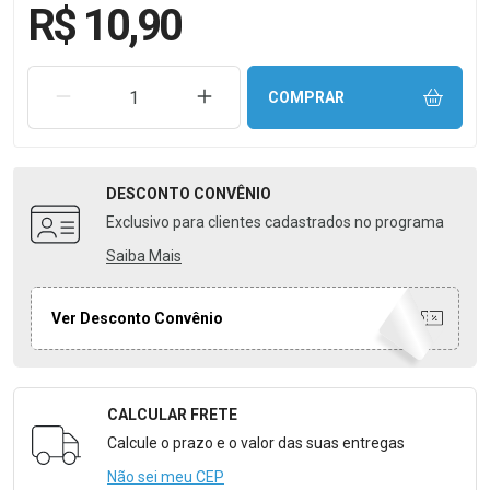
R$ 10,90
REMOVER UMA UNIDADE
AUMENTAR UMA UNIDADE
COMPRAR
DESCONTO
CONVÊNIO
Exclusivo para clientes cadastrados no programa
Saiba Mais
Ver Desconto Convênio
CALCULAR FRETE
Formulário para Calcular o Frete
Calcule o prazo e o valor das suas entregas
Não sei meu CEP