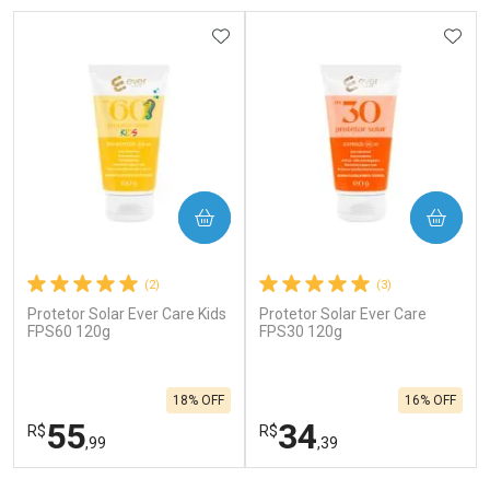
ADICIONAR AOS FAVORITOS
ADIC
COMPRAR
COMPRAR
(2)
(3)
Protetor Solar Ever Care Kids
Protetor Solar Ever Care
FPS60 120g
FPS30 120g
18% OFF
16% OFF
55
34
R$
R$
,99
,39