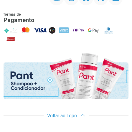
formas de
Pagamento
PIX
MasterCard
VISA
ELO
AMEX
NuPay
Google Pay
Diners Club
Hipercard
Promoção em Destaque
Voltar ao Topo