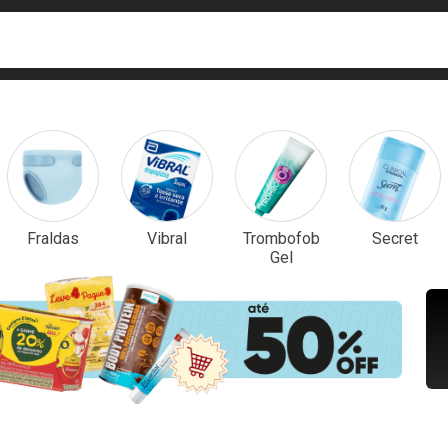
ca
isa?
em Destaque
Fraldas
Vibral
Trombofob
Secret
Gel