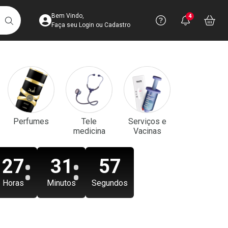
Acesse sua Conta
Precisa de aju
Notificaç
Acess
Bem Vindo,
4
Você po
notifica
Vo
it
BUSCAR
Ver Recursos 
Faça seu Login ou Cadastro
Atendimento ao 
Central de Ajud
Televendas
Perfumes
Tele
Serviços e
4003-3393
medicina
Vacinas
27
31
57
Horas
Minutos
Segundos