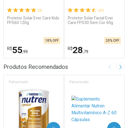
(2)
(21)
Protetor Solar Ever Care Kids
Protetor Solar Facial Ever
FPS60 120g
Care FPS30 Sem Cor 60g
18% OFF
20% OFF
55
28
R$
R$
,99
,79
FECHAR
F
FECHAR
F
Produtos Recomendados
Imagem A
Pró
Laboratório
Laboratório
Por Menos
Por Menos
Patrocinado
Patrocinado