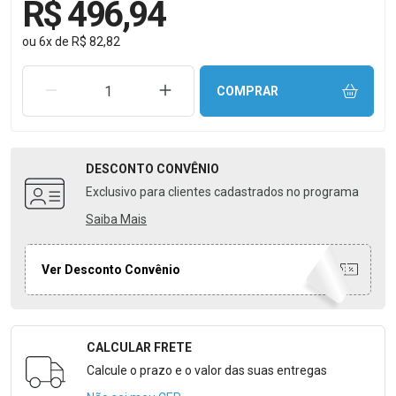
R$ 496,94
ou
6
x
de
R$ 82,82
REMOVER UMA UNIDADE
AUMENTAR UMA UNIDADE
COMPRAR
DESCONTO
CONVÊNIO
Exclusivo para clientes cadastrados no programa
Saiba Mais
Ver Desconto Convênio
CALCULAR FRETE
Formulário para Calcular o Frete
Calcule o prazo e o valor das suas entregas