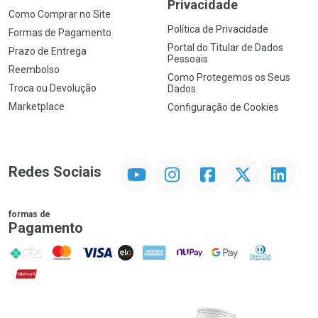
Privacidade
Como Comprar no Site
Política de Privacidade
Formas de Pagamento
Portal do Titular de Dados
Prazo de Entrega
Pessoais
Reembolso
Como Protegemos os Seus
Troca ou Devolução
Dados
Marketplace
Configuração de Cookies
YouTube
Instagram
Facebook
Twitter
Linkedin
Redes Sociais
formas de
Pagamento
PIX
MasterCard
VISA
ELO
AMEX
NuPay
Google Pay
Diners Club
Hipercard
Promoção em Destaque