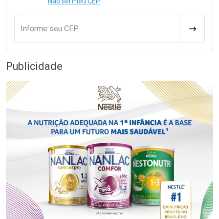
Não sei meu CEP
Informe seu CEP
CALCULA
Publicidade