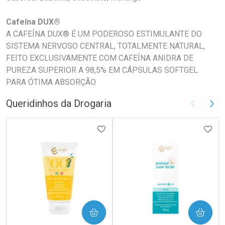
Cafeína DUX®
A CAFEÍNA DUX® É UM PODEROSO ESTIMULANTE DO
SISTEMA NERVOSO CENTRAL, TOTALMENTE NATURAL,
FEITO EXCLUSIVAMENTE COM CAFEÍNA ANIDRA DE
PUREZA SUPERIOR A 98,5% EM CÁPSULAS SOFTGEL
PARA ÓTIMA ABSORÇÃO.
Queridinhos da Drogaria
Imagem A
Pró
ADICIONAR AOS FAVORITOS
ADIC
COMPRAR
COMPRAR