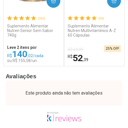
COMPRAR
COMPRAR
(242)
(65)
Suplemento Alimentar
Suplemento Alimentar
Ativar Desconto
Ativar Desconto
Nutren Senior Sem Sabor
Nutren Multivitamínico A-Z
740g
Comprar sem Desconto
60 Cápsulas
Comprar sem Desconto
Por R$ 55,99/cada
Por R$ 28,79/cada
Comprar sem Desconto
Comprar sem Desconto
Leve 2 itens por
25% OFF
Por R$ 55,99/cada
Por R$ 28,79/cada
R$ 69,89
140
52
R$
,02/cada
R$
,39
ou R$ 155,58/un
FECHAR
F
FECHAR
F
Avaliações
Laboratório
Laboratório
Por Menos
Por Menos
Este produto ainda não tem avaliações