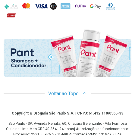
PIX
MasterCard
VISA
ELO
AMEX
NuPay
Google Pay
Diners Club
Hipercard
Promoção em Destaque
Voltar ao Topo
Copyright
Copyright © Drogaria São Paulo S.A. | CNPJ: 61.412.110/0565-33
São Paulo - SP: Avenida Renata, 60, Chácara Belenzinho - Vila Formosa
Gislaine Lima Meo CRF 40.354 | 24 horas| Autorização de funcionamento:
Processo: 2531.559767/2014-90 Autorização/MS: 7.31847.3 | As