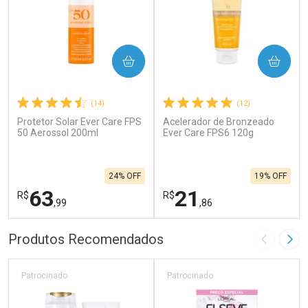
COMPRAR
COMPRAR
(14)
(12)
Protetor Solar Ever Care FPS
Acelerador de Bronzeado
50 Aerossol 200ml
Ever Care FPS6 120g
24% OFF
19% OFF
63
21
R$
R$
,99
,86
FECHAR
F
FECHAR
F
Produtos Recomendados
Imagem A
Pró
Laboratório
Laboratório
Por Menos
Por Menos
Patrocinado
Patrocinado