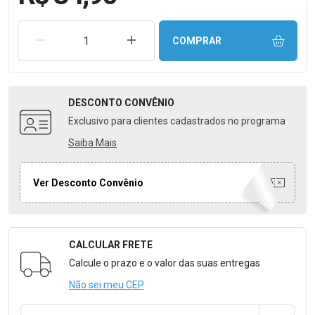
REMOVER UMA UNIDADE
AUMENTAR UMA UNIDADE
COMPRAR
DESCONTO
CONVÊNIO
Exclusivo para clientes cadastrados no programa
Saiba Mais
Ver Desconto Convênio
CALCULAR FRETE
Formulário para Calcular o Frete
Calcule o prazo e o valor das suas entregas
Não sei meu CEP