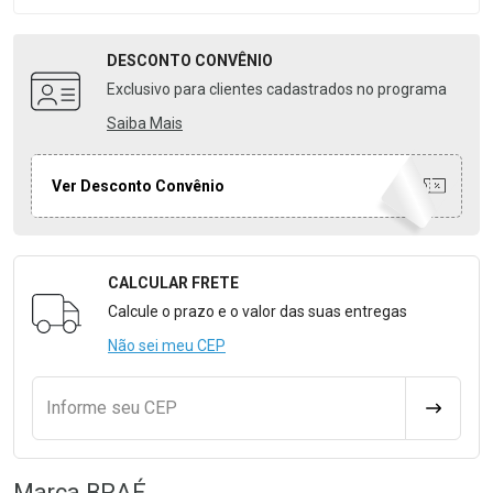
DESCONTO
CONVÊNIO
Exclusivo para clientes cadastrados no programa
Saiba Mais
Ver Desconto Convênio
CALCULAR FRETE
Formulário para Calcular o Frete
Calcule o prazo e o valor das suas entregas
Não sei meu CEP
Informe seu CEP
CALCULA
Marca
BRAÉ