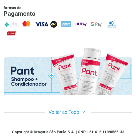
formas de
Pagamento
PIX
MasterCard
VISA
ELO
AMEX
NuPay
Google Pay
Diners Club
Hipercard
Promoção em Destaque
Voltar ao Topo
Copyright
Copyright © Drogaria São Paulo S.A. | CNPJ: 61.412.110/0565-33