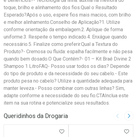
e Benefícios?- Tecnologia da linha: auxilia na melhora do
toque, brilho e alinhamento dos fios.Qual o Resultado
Esperado?Após o uso, espere fios mais macios, com brilho
e melhor alinhamento.Conselho de Aplicação?1. Utilize
conforme orientação da embalagem.2. Aplique de forma
uniforme.3. Respeite o tempo indicado.4. Enxágue quando
necessário.5. Finalize como preferir.Qual a Textura do
Produto?- Cremosa ou fluida: espalha facilmente e não pesa
quando bem dosado.O Que Contém?- 01 – Kit Braé Divine 2
Shampoo 1 LitroFAQ- Posso usar todos os dias? Depende
do tipo de produto e da necessidade do seu cabelo.- Este
produto pesa no cabelo? Utilize a quantidade adequada para
manter leveza.- Posso combinar com outras linhas? Sim,
adapte conforme a necessidade do seu fio.CTAInclua este
item na sua rotina e potencialize seus resultados.
Queridinhos da Drogaria
Imagem A
Pró
ADICIONAR AOS FAVORITOS
ADIC