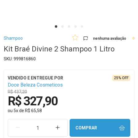
Breadcrumb
Shampoo
nenhuma avaliação
0
Kit Braé Divine 2 Shampoo 1 Litro
999816860
25% OFF
Doce Beleza Cosmeticos
R$ 437,20
R$ 327,90
ou
5
x
de
R$ 65,58
REMOVER UMA UNIDADE
AUMENTAR UMA UNIDADE
COMPRAR