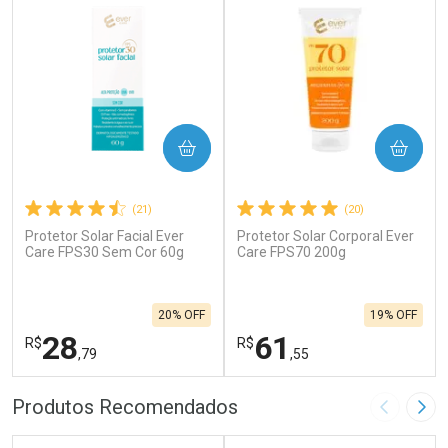
COMPRAR
COMPRAR
(21)
(20)
Protetor Solar Facial Ever
Protetor Solar Corporal Ever
Care FPS30 Sem Cor 60g
Care FPS70 200g
20% OFF
19% OFF
28
61
R$
R$
,79
,55
FECHAR
F
FECHAR
F
Produtos Recomendados
Imagem A
Pró