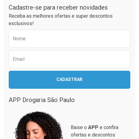
Cadastre-se para receber novidades
Ativar Desconto
Ativar Desconto
Receba as melhores ofertas e super descontos
Comprar sem Desconto
Comprar sem Desconto
exclusivos!
Por R$ 19,99/cada
Por R$ 23,99/cada
Comprar sem Desconto
Comprar sem Desconto
Preencha o formulário abaixo para receber 
Por R$ 19,99/cada
Por R$ 23,99/cada
Nome
Email
CADASTRAR
APP Drogaria São Paulo
Baixe o
APP
e confira
ofertas e descontos