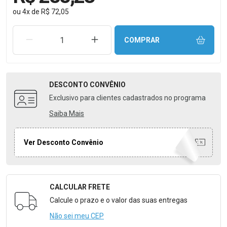
ou
4
x
de
R$ 72,05
REMOVER UMA UNIDADE
AUMENTAR UMA UNIDADE
COMPRAR
DESCONTO
CONVÊNIO
Exclusivo para clientes cadastrados no programa
Saiba Mais
Ver Desconto Convênio
CALCULAR FRETE
Formulário para Calcular o Frete
Calcule o prazo e o valor das suas entregas
Não sei meu CEP