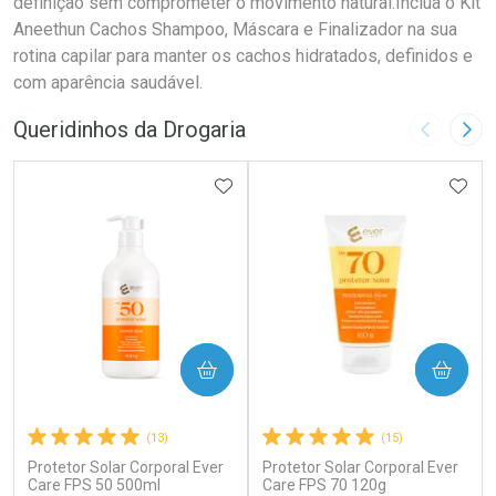
definição sem comprometer o movimento natural.Inclua o Kit
Aneethun Cachos Shampoo, Máscara e Finalizador na sua
rotina capilar para manter os cachos hidratados, definidos e
com aparência saudável.
Queridinhos da Drogaria
Imagem A
Pró
ADICIONAR AOS FAVORITOS
ADIC
COMPRAR
COMPRAR
(13)
(15)
Protetor Solar Corporal Ever
Protetor Solar Corporal Ever
Care FPS 50 500ml
Care FPS 70 120g