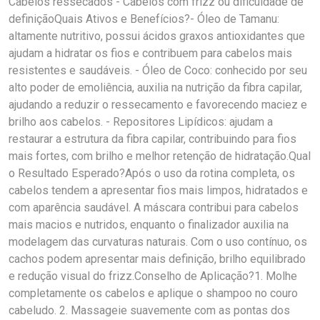
Cabelos ressecados - Cabelos com frizz ou dificuldade de
definiçãoQuais Ativos e Benefícios?- Óleo de Tamanu:
altamente nutritivo, possui ácidos graxos antioxidantes que
ajudam a hidratar os fios e contribuem para cabelos mais
resistentes e saudáveis. - Óleo de Coco: conhecido por seu
alto poder de emoliência, auxilia na nutrição da fibra capilar,
ajudando a reduzir o ressecamento e favorecendo maciez e
brilho aos cabelos. - Repositores Lipídicos: ajudam a
restaurar a estrutura da fibra capilar, contribuindo para fios
mais fortes, com brilho e melhor retenção de hidratação.Qual
o Resultado Esperado?Após o uso da rotina completa, os
cabelos tendem a apresentar fios mais limpos, hidratados e
com aparência saudável. A máscara contribui para cabelos
mais macios e nutridos, enquanto o finalizador auxilia na
modelagem das curvaturas naturais. Com o uso contínuo, os
cachos podem apresentar mais definição, brilho equilibrado
e redução visual do frizz.Conselho de Aplicação?1. Molhe
completamente os cabelos e aplique o shampoo no couro
cabeludo. 2. Massageie suavemente com as pontas dos