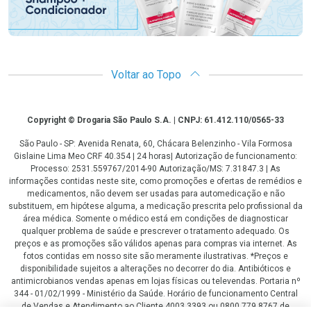
Voltar ao Topo
Copyright
Copyright © Drogaria São Paulo S.A. | CNPJ: 61.412.110/0565-33
São Paulo - SP: Avenida Renata, 60, Chácara Belenzinho - Vila Formosa
Gislaine Lima Meo CRF 40.354 | 24 horas| Autorização de funcionamento:
Processo: 2531.559767/2014-90 Autorização/MS: 7.31847.3 | As
informações contidas neste site, como promoções e ofertas de remédios e
medicamentos, não devem ser usadas para automedicação e não
substituem, em hipótese alguma, a medicação prescrita pelo profissional da
área médica. Somente o médico está em condições de diagnosticar
qualquer problema de saúde e prescrever o tratamento adequado. Os
preços e as promoções são válidos apenas para compras via internet. As
fotos contidas em nosso site são meramente ilustrativas. *Preços e
disponibilidade sujeitos a alterações no decorrer do dia. Antibióticos e
antimicrobianos vendas apenas em lojas físicas ou televendas. Portaria nº
344 - 01/02/1999 - Ministério da Saúde. Horário de funcionamento Central
de Vendas e Atendimento ao Cliente 4003 3393 ou 0800 779 8767 de