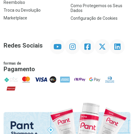
Reembolso
Como Protegemos os Seus
Troca ou Devolução
Dados
Marketplace
Configuração de Cookies
YouTube
Instagram
Facebook
Twitter
Linkedin
Redes Sociais
formas de
Pagamento
PIX
MasterCard
VISA
ELO
AMEX
NuPay
Google Pay
Diners Club
Hipercard
Promoção em Destaque