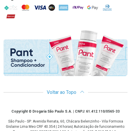
PIX
MasterCard
VISA
ELO
AMEX
NuPay
Google Pay
Diners Club
Hipercard
Promoção em Destaque
Voltar ao Topo
Copyright
Copyright © Drogaria São Paulo S.A. | CNPJ: 61.412.110/0565-33
São Paulo - SP: Avenida Renata, 60, Chácara Belenzinho - Vila Formosa
Gislaine Lima Meo CRF 40.354 | 24 horas| Autorização de funcionamento: