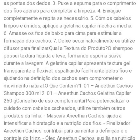
as pontas dos dedos. 3. Puxe a espuma para o comprimento
dos fios apenas para completar a limpeza. 4. Enxágue
completamente e repita se necessário. 5. Com os cabelos
limpos e úmidos, aplique a gelatina capilar mecha a mecha.
6. Amasse os fios de baixo para cima para estimular a
formação dos cachos. 7. Deixe secar naturalmente ou utilize
difusor para finalizar.Qual a Textura do Produto?O shampoo
possui textura líquida e leve, formando espuma suave
durante a lavagem. A gelatina capilar apresenta textura gel
transparente e flexível, espalhando facilmente pelos fios e
ajudando na definição dos cachos sem comprometer o
movimento natural.O Que Contém?1. 01 – Aneethun Cachos
Shampoo 300 ml 2. 01 – Aneethun Cachos Gelatina Capilar
250 gConselho de uso complementarPara potencializar o
cuidado com cabelos cacheados, utilize também outros
produtos da linha: - Máscara Aneethun Cachos: ajuda a
intensificar a hidratação e a nutrição dos fios. - Finalizador
Aneethun Cachos: contribui para aumentar a definição e o
controle do frizz. - Óleo Aneethun Cachos: auxilia na nutrição