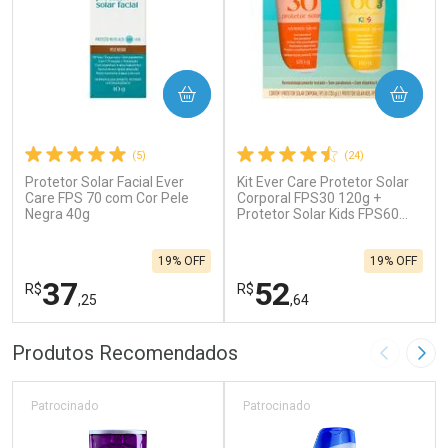
COMPRAR
COMPRAR
(5)
(24)
Protetor Solar Facial Ever
Kit Ever Care Protetor Solar
Care FPS 70 com Cor Pele
Corporal FPS30 120g +
Negra 40g
Protetor Solar Kids FPS60
120g
19% OFF
19% OFF
37
52
R$
R$
,25
,64
FECHAR
F
FECHAR
F
Produtos Recomendados
Imagem A
Pró
Laboratório
Laboratório
Por Menos
Por Menos
Patrocinado
Patrocinado