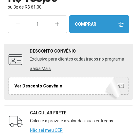
ou
3
x
de
R$ 61,00
REMOVER UMA UNIDADE
AUMENTAR UMA UNIDADE
COMPRAR
DESCONTO
CONVÊNIO
Exclusivo para clientes cadastrados no programa
Saiba Mais
Ver Desconto Convênio
CALCULAR FRETE
Formulário para Calcular o Frete
Calcule o prazo e o valor das suas entregas
Não sei meu CEP