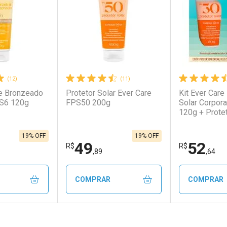
(12)
(11)
e Bronzeado
Protetor Solar Ever Care
Kit Ever Care
PS6 120g
FPS50 200g
Solar Corpor
120g + Protet
FPS60 120g
19% OFF
19% OFF
49
52
R$
R$
,89
,64
COMPRAR
COMPRAR
FECHAR
FECHAR
FECHAR
FECHAR