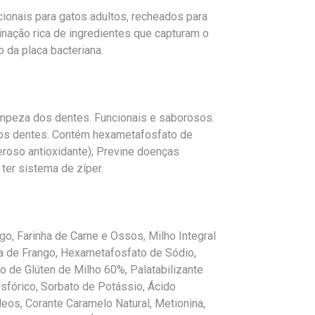
ionais para gatos adultos, recheados para
nação rica de ingredientes que capturam o
o da placa bacteriana.
limpeza dos dentes. Funcionais e saborosos.
dos dentes. Contém hexametafosfato de
eroso antioxidante); Previne doenças
 ter sistema de zíper.
go, Farinha de Carne e Ossos, Milho Integral
ura de Frango, Hexametafosfato de Sódio,
o de Glúten de Milho 60%, Palatabilizante
osfórico, Sorbato de Potássio, Ácido
deos, Corante Caramelo Natural, Metionina,