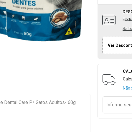
DES
Excl
Saib
Ver Descont
CAL
Formulári
Calc
Não 
fe Dental Care P/ Gatos Adultos- 60g
Informe se