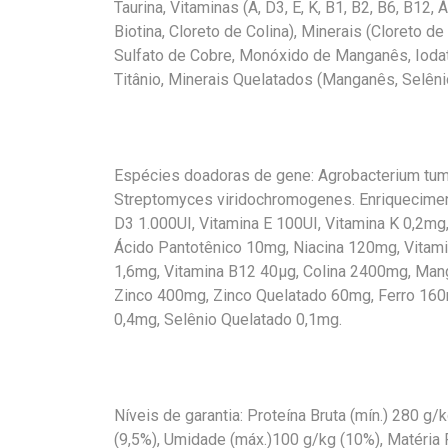
Taurina, Vitaminas (A, D3, E, K, B1, B2, B6, B12, 
Biotina, Cloreto de Colina), Minerais (Cloreto d
Sulfato de Cobre, Monóxido de Manganês, Iodato
Titânio, Minerais Quelatados (Manganês, Selênio
Espécies doadoras de gene: Agrobacterium tumef
Streptomyces viridochromogenes. Enriqueciment
D3 1.000UI, Vitamina E 100UI, Vitamina K 0,2mg
Ácido Pantotênico 10mg, Niacina 120mg, Vitami
1,6mg, Vitamina B12 40µg, Colina 2400mg, Ma
Zinco 400mg, Zinco Quelatado 60mg, Ferro 160
0,4mg, Selênio Quelatado 0,1mg.
Níveis de garantia: Proteína Bruta (mín.) 280 g/k
(9,5%), Umidade (máx.)100 g/kg (10%), Matéria F