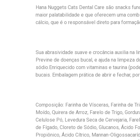
Hana Nuggets Cats Dental Care são snacks func
maior palatabilidade e que oferecem uma combi
cálcio, que é o responsável direto para formaçã
Sua abrasividade suave e crocância auxilia na 
Previne de doenças bucal, e ajuda na limpeza 
sódio.Enriquecido com vitaminas e taurina (pod
bucais. Embalagem prática de abrir e fechar, por
Composição: Farinha de Vísceras, Farinha de Tri
Moído, Quirera de Arroz, Farelo de Trigo, Gord
Celulose Pó, Levedura Seca de Cervejaria, Farel
de Fígado, Cloreto de Sódio, Glucanos, Ácido F
Propiônico, Ácido Cítrico, Mannan-Oligossacarí