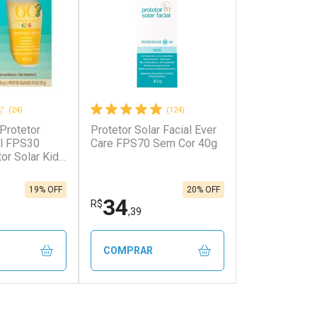
(24)
(124)
 Protetor
Protetor Solar Facial Ever
al FPS30
Care FPS70 Sem Cor 40g
or Solar Kids
19% OFF
20% OFF
34
R$
,39
COMPRAR
FECHAR
FECHAR
FECHAR
FECHAR