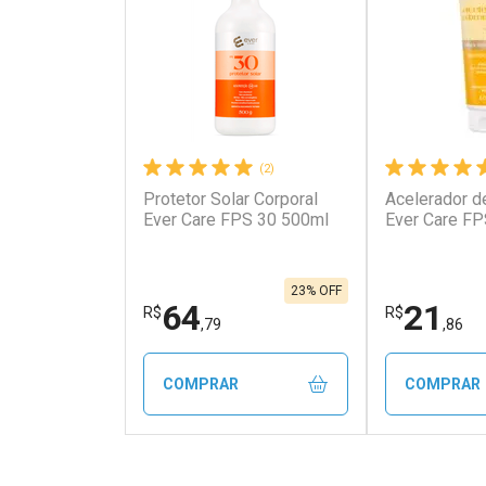
(2)
Protetor Solar Corporal
Acelerador d
Ever Care FPS 30 500ml
Ever Care F
23% OFF
64
21
R$
R$
,79
,86
COMPRAR
COMPRAR
FECHAR
FECHAR