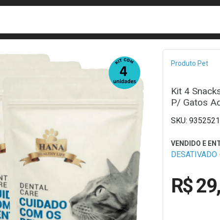
busca
isa?
Bread
Produto Pet
Kit 4 Snack
P/ Gatos Ad
9352521
DESATIVADO -
R$ 29