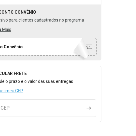
CONTO
CONVÊNIO
usivo para clientes cadastrados no programa
a Mais
o Convênio
CULAR FRETE
o para Calcular o Frete
ule o prazo e o valor das suas entregas
sei meu CEP
u CEP
CALCULAR FRETE