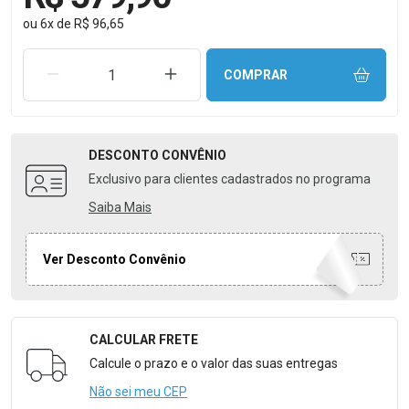
ou
6
x
de
R$ 96,65
REMOVER UMA UNIDADE
AUMENTAR UMA UNIDADE
COMPRAR
DESCONTO
CONVÊNIO
Exclusivo para clientes cadastrados no programa
Saiba Mais
Ver Desconto Convênio
CALCULAR FRETE
Formulário para Calcular o Frete
Calcule o prazo e o valor das suas entregas
Não sei meu CEP