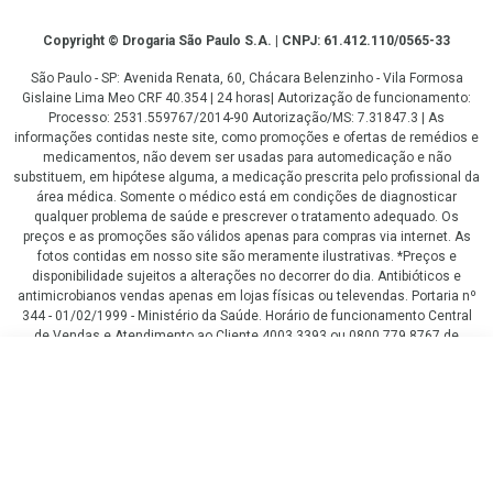
Copyright
Copyright © Drogaria São Paulo S.A. | CNPJ: 61.412.110/0565-33
São Paulo - SP: Avenida Renata, 60, Chácara Belenzinho - Vila Formosa
Gislaine Lima Meo CRF 40.354 | 24 horas| Autorização de funcionamento:
Processo: 2531.559767/2014-90 Autorização/MS: 7.31847.3 | As
informações contidas neste site, como promoções e ofertas de remédios e
medicamentos, não devem ser usadas para automedicação e não
substituem, em hipótese alguma, a medicação prescrita pelo profissional da
área médica. Somente o médico está em condições de diagnosticar
qualquer problema de saúde e prescrever o tratamento adequado. Os
preços e as promoções são válidos apenas para compras via internet. As
fotos contidas em nosso site são meramente ilustrativas. *Preços e
disponibilidade sujeitos a alterações no decorrer do dia. Antibióticos e
antimicrobianos vendas apenas em lojas físicas ou televendas. Portaria nº
344 - 01/02/1999 - Ministério da Saúde. Horário de funcionamento Central
de Vendas e Atendimento ao Cliente 4003 3393 ou 0800 779 8767 de
domingo a domingo das 08h00 às 20h00.
R$ 579,90
LGPD Aceite os Cookies
COMPRAR
ou
6
x
de
R$ 96,65