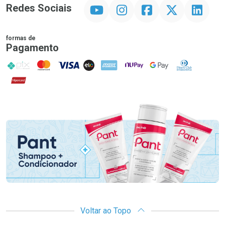
YouTube
Instagram
Facebook
Twitter
Linkedin
Redes Sociais
formas de
Pagamento
PIX
MasterCard
VISA
ELO
AMEX
NuPay
Google Pay
Diners Club
Hipercard
Promoção em Destaque
Voltar ao Topo