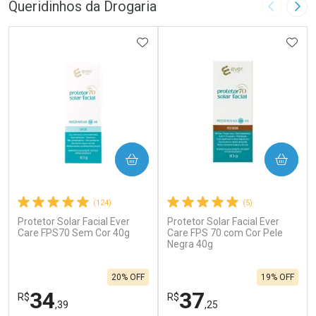
Queridinhos da Drogaria
Imagem A
Pró
ADICIONAR AOS FAVORITOS
ADIC
COMPRAR
COMPRAR
(124)
(5)
Protetor Solar Facial Ever
Protetor Solar Facial Ever
Care FPS70 Sem Cor 40g
Care FPS 70 com Cor Pele
Negra 40g
20% OFF
19% OFF
34
37
R$
R$
,39
,25