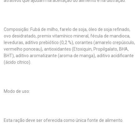
atrativos que ajudam na aceitação do alimento e na distração.
Composição: Fubá de milho, farelo de soja, óleo de soja refinado,
ovo desidratado, premix vitamínico mineral, fécula de mandioca,
leveduras, aditivo prebiótico (0,2 %), corantes (amarelo crepúsculo,
vermelho ponceau), antioxidantes (Etoxiquin, Propilgalato, BHA,
BHT), aditivo aromatizante (aroma de manga), aditivo acidificante
(ácido cítrico).
Modo de uso:
Esta ração deve ser oferecida como única fonte de alimento.