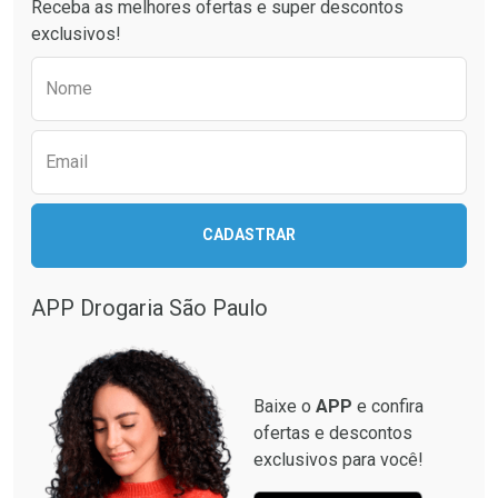
Receba as melhores ofertas e super descontos
Comprar sem Desconto
Comprar sem Desconto
exclusivos!
Por R$ 61,55/cada
Por R$ 60,74/cada
Comprar sem Desconto
Comprar sem Desconto
Preencha o formulário abaixo para receber 
Por R$ 61,55/cada
Por R$ 60,74/cada
Nome
Email
CADASTRAR
APP Drogaria São Paulo
Baixe o
APP
e confira
ofertas e descontos
exclusivos para você!