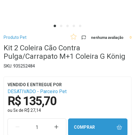
Breadcrumb
Produto Pet
nenhuma avaliação
0
Kit 2 Coleira Cão Contra
Pulga/Carrapato M+1 Coleira G König
935252484
DESATIVADO - Parceiro Pet
R$ 135,70
ou
5
x
de
R$ 27,14
REMOVER UMA UNIDADE
AUMENTAR UMA UNIDADE
COMPRAR