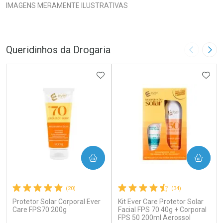
IMAGENS MERAMENTE ILUSTRATIVAS
Queridinhos da Drogaria
Imagem A
Pró
ADICIONAR AOS FAVORITOS
ADIC
COMPRAR
COMPRAR
(20)
(34)
Protetor Solar Corporal Ever
Kit Ever Care Protetor Solar
Care FPS70 200g
Facial FPS 70 40g + Corporal
FPS 50 200ml Aerossol