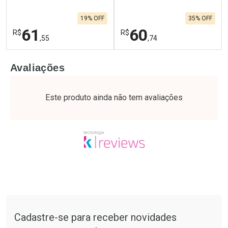
19% OFF
35% OFF
61
60
R$
R$
,55
,74
FECHAR
F
FECHAR
F
Avaliações
Laboratório
Laboratório
Por Menos
Por Menos
Este produto ainda não tem avaliações
Tudo sobre a Drogaria São Paulo
Cadastre-se para receber novidades
Ativar Desconto
Ativar Desconto