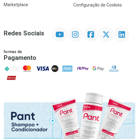
Marketplace
Configuração de Cookies
YouTube
Instagram
Facebook
Twitter
Linkedin
Redes Sociais
formas de
Pagamento
PIX
MasterCard
VISA
ELO
AMEX
NuPay
Google Pay
Diners Club
Hipercard
Promoção em Destaque