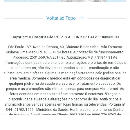
Voltar ao Topo
Copyright
Copyright © Drogaria São Paulo S.A. | CNPJ: 61.412.110/0565-33
São Paulo - SP: Avenida Renata, 60, Chácara Belenzinho - Vila Formosa
Gislaine Lima Meo CRF 40.354 | 24 horas| Autorização de funcionamento:
Processo: 2531.559767/2014-90 Autorização/MS: 7.31847.3 | As
informações contidas neste site, como promoções e ofertas de remédios e
medicamentos, não devem ser usadas para automedicação e não
substituem, em hipótese alguma, a medicação prescrita pelo profissional da
área médica. Somente o médico está em condições de diagnosticar
qualquer problema de saúde e prescrever o tratamento adequado. Os
preços e as promoções são válidos apenas para compras via internet. As
fotos contidas em nosso site são meramente ilustrativas. *Preços e
disponibilidade sujeitos a alterações no decorrer do dia. Antibióticos e
antimicrobianos vendas apenas em lojas físicas ou televendas. Portaria nº
344 - 01/02/1999 - Ministério da Saúde. Horário de funcionamento Central
de Vendas e Atendimento ao Cliente 4003 3393 ou 0800 779 8767 de
domingo a domingo das 08h00 às 20h00.
R$ 135,70