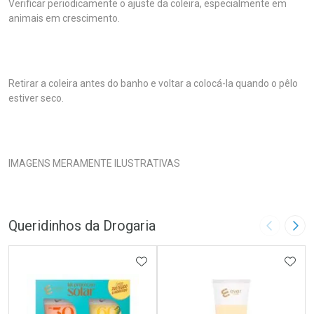
Verificar periodicamente o ajuste da coleira, especialmente em
animais em crescimento.
Retirar a coleira antes do banho e voltar a colocá-la quando o pêlo
estiver seco.
IMAGENS MERAMENTE ILUSTRATIVAS
Queridinhos da Drogaria
Imagem A
Pró
ADICIONAR AOS FAVORITOS
ADIC