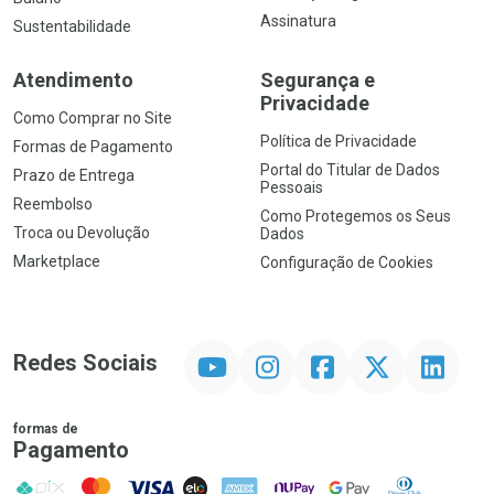
Assinatura
Sustentabilidade
Atendimento
Segurança e
Privacidade
Como Comprar no Site
Política de Privacidade
Formas de Pagamento
Portal do Titular de Dados
Prazo de Entrega
Pessoais
Reembolso
Como Protegemos os Seus
Troca ou Devolução
Dados
Marketplace
Configuração de Cookies
YouTube
Instagram
Facebook
Twitter
Linkedin
Redes Sociais
formas de
Pagamento
PIX
MasterCard
VISA
ELO
AMEX
NuPay
Google Pay
Diners Club