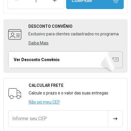
REMOVER UMA UNIDADE
AUMENTAR UMA UNIDADE
COMPRAR
DESCONTO
CONVÊNIO
Exclusivo para clientes cadastrados no programa
Saiba Mais
Ver Desconto Convênio
CALCULAR FRETE
Formulário para Calcular o Frete
Calcule o prazo e o valor das suas entregas
Não sei meu CEP
Informe seu CEP
CALCULA