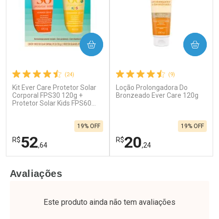
COMPRAR
COMPRAR
(24)
(9)
Kit Ever Care Protetor Solar
Loção Prolongadora Do
Corporal FPS30 120g +
Bronzeado Ever Care 120g
Protetor Solar Kids FPS60
120g
19% OFF
19% OFF
52
20
R$
R$
,64
,24
FECHAR
F
FECHAR
F
Avaliações
Laboratório
Laboratório
Por Menos
Por Menos
Este produto ainda não tem avaliações