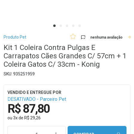
Breadcrumb
Produto Pet
nenhuma avaliação
0
Kit 1 Coleira Contra Pulgas E
Carrapatos Cães Grandes C/ 57cm + 1
Coleira Gatos C/ 33cm - Konig
935251959
DESATIVADO - Parceiro Pet
R$ 87,80
ou
3
x
de
R$ 29,26