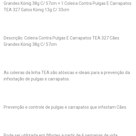
Grandes König 38g C/ 57cm + 1 Coleira Contra Pulgas E Carrapatos
TEA 327 Gatos König 13g C/ 33cm
Descrição: Coleira Contra Pulgas E Carrapatos TEA 327 Cães
Grandes König 38g C/ 57cm
As coleiras da linha TEA são atóxicas e ideais para a prevenção da
infestação de pulgas e carrapatos.
Prevenção e controle de pulgas e carrapatos que infestam Cães.
Pode ser utilizada em filhotes a partir de 6 semanas de vida.