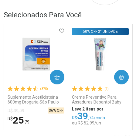
Selecionados Para Você
ADICIONAR AOS FAVORITOS
50% OFF 2° UNIDADE
COMPRAR
COMPRAR
(375)
(1)
Suplemento Acetilcisteína
Creme Preventivo Para
600mg Drogaria São Paulo
Assaduras Bepantol Baby
16 Sachês
Toy Story Personagens
Leve 2 itens por
36% OFF
R$ 39,99
Sortidos 120g
39
25
R$
,74/cada
R$
,79
ou R$ 52,99/un