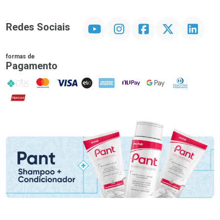
YouTube
Instagram
Facebook
Twitter
Linkedin
Redes Sociais
formas de
Pagamento
PIX
MasterCard
VISA
ELO
AMEX
NuPay
Google Pay
Diners Club
Hipercard
Promoção em Destaque