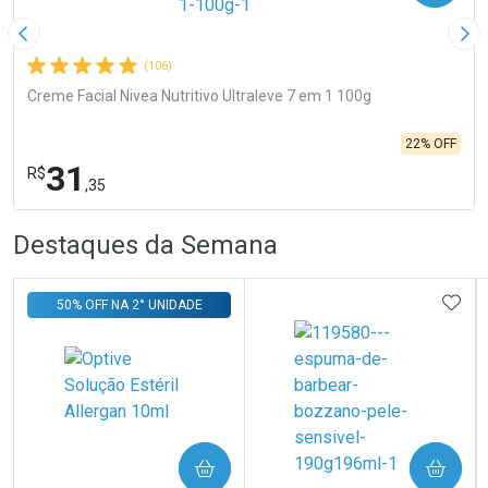
Imagem Anterior
Pró
(106)
Creme Facial Nivea Nutritivo Ultraleve 7 em 1 100g
22% OFF
31
R$
,35
R
R
FECHA
FECHA
Destaques da Semana
Laboratório
Por Menos
ADIC
50% OFF NA 2° UNIDADE
Ativar Desconto
COMPRAR
COMPRAR