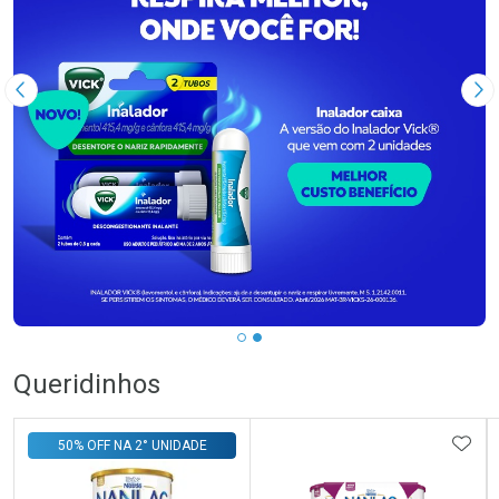
Imagem Anterior
Pr
Queridinhos
ADIC
50% OFF NA 2° UNIDADE