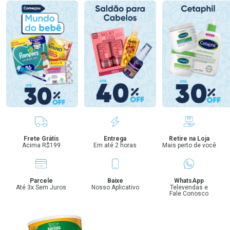
Benefícios
Frete Grátis
Entrega
Retire na Loja
Acima R$199
Em até 2 horas
Mais perto de você
Parcele
Baixe
WhatsApp
Até 3x Sem Juros
Nosso Aplicativo
Televendas e
Fale Conosco