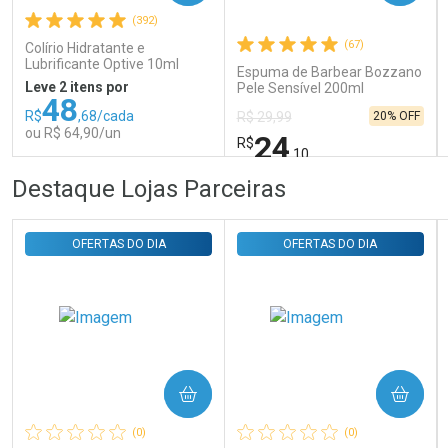
(392)
Comprar sem Desconto
Comprar sem Desconto
Por R$ 31,35/cada
Por R$ 31,35/cada
(67)
Colírio Hidratante e
Lubrificante Optive 10ml
Espuma de Barbear Bozzano
Leve 2 itens por
Pele Sensível 200ml
48
R$
,68/cada
20% OFF
R$ 29,99
ou R$ 64,90/un
24
R$
,10
FECHAR
FECHAR
FEC
FEC
Destaque Lojas Parceiras
Laboratório
Laboratório
Por Menos
Por Menos
OFERTAS DO DIA
OFERTAS DO DIA
COMPRAR
COMPRAR
Ativar Desconto
Ativar Desconto
(0)
(0)