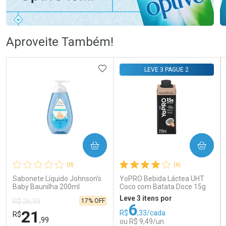
Ativar Desconto
Ativar Desconto
Aproveite Também!
Comprar sem Desconto
Comprar sem Desconto
Comprar sem Desconto
Comprar sem Desconto
ADICIONAR AOS FAVORITOS
LEVE 3 PAGUE 2
Por R$ 105,69/cada
Por R$ 106,99/cada
Por R$ 105,69/cada
Por R$ 106,99/cada
COMPRAR
COMPRAR
(0)
(6)
Sabonete Líquido Johnson's
YoPRO Bebida Láctea UHT
Baby Baunilha 200ml
Coco com Batata Doce 15g
de proteínas 250ml
Leve 3 itens por
17% OFF
R$ 26,59
6
21
R$
,33/cada
R$
,99
ou R$ 9,49/un