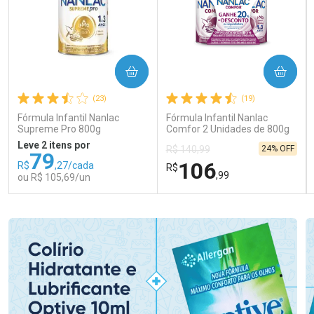
COMPRAR
COMPRAR
(23)
(19)
Fórmula Infantil Nanlac
Fórmula Infantil Nanlac
Supreme Pro 800g
Comfor 2 Unidades de 800g
Leve 2 itens por
24% OFF
R$ 140,99
79
106
R$
,27/cada
R$
,99
ou R$ 105,69/un
FECHAR
FECHAR
FEC
FEC
Laboratório
Laboratório
Por Menos
Por Menos