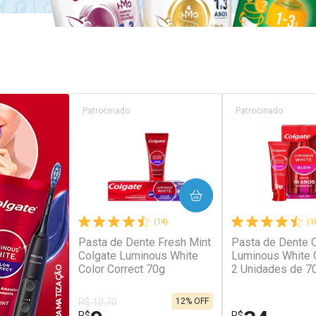
Patrocinado
Patrocinado
COMPRAR
COM
(14)
(1
Pasta de Dente Fresh Mint
Pasta de Dente 
Colgate Luminous White
Luminous White 
Color Correct 70g
2 Unidades de 7
R$ 10,70
12% OFF
R$
R$