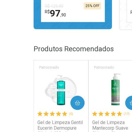
R$ 129,90
25% OFF
97
R$
,90
FECHAR
FECHAR
Laboratório
Por Menos
Produtos Recomendados
Patrocinado
Patrocinado
Ativar Desconto
COMPRAR
COMPRAR
Comprar sem Desconto
Comprar sem Desconto
(5)
(17)
Por R$ 97,90/cada
Por R$ 97,90/cada
Gel de Limpeza Gentil
Gel de Limpeza
Eucerin Dermopure
Mantecorp Suave