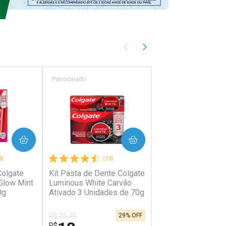
Imagem Anterior
Próxima Imagem
Patrocinado
Patrocinado
PRAR
COMPRAR
COMP
8)
(73)
(42)
Colgate
Kit Pasta de Dente Colgate
Pasta de Dente Co
Glow Mint
Luminous White Carvão
Luminous White Gl
0g
Ativado 3 Unidades de 70g
70g
R$ 25,75
R$ 21,59
29% OFF
R$
R$