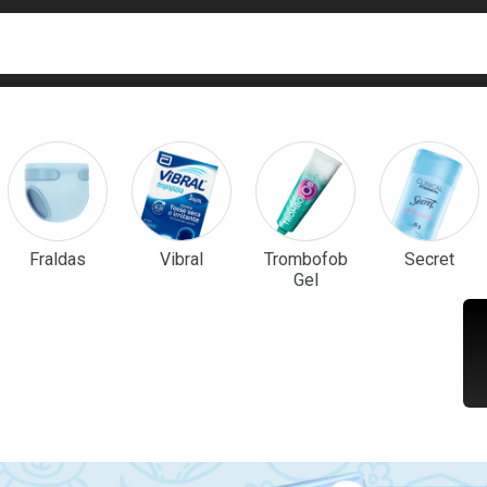
ca
isa?
em Destaque
Fraldas
Vibral
Trombofob
Secret
Gel