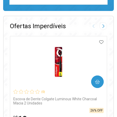
FECHAR
FECHAR
Laboratório
Por Menos
Ofertas Imperdíveis
Imagem Anter
Próxima
ADICIO
Ativar Desconto
COMPRAR
Comprar sem Desconto
Comprar sem Desconto
Por R$ 97,90/cada
Por R$ 97,90/cada
(0)
Escova de Dente Colgate Luminous White Charcoal
Macia 2 Unidades
26% OFF