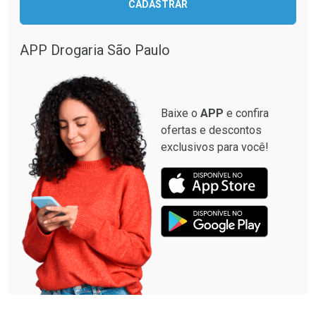
CADASTRAR
Comprar sem Desconto
Comprar sem Desconto
Comprar sem Desconto
Comprar sem Desconto
Por R$ 137,94/cada
Por R$ 349,99/cada
Por R$ 137,94/cada
Por R$ 349,99/cada
APP Drogaria São Paulo
Baixe o
APP
e confira
ofertas e descontos
exclusivos para você!