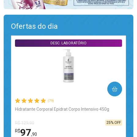
Ofertas do dia
DESC. LABORATÓRIO
COMPRAR
(79)
Hidratante Corporal Epidrat Corpo Intensivo 450g
25% OFF
R$ 129,90
97
R$
,90