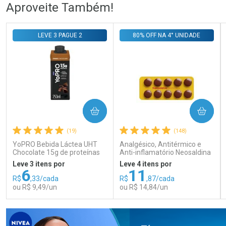
Ativar Desconto
Ativar Desconto
Aproveite Também!
Comprar sem Desconto
Comprar sem Desconto
Comprar sem Desconto
Comprar sem Desconto
LEVE 3 PAGUE 2
80% OFF NA 4° UNIDADE
Por R$ 76,78/cada
Por R$ 108,99/cada
Por R$ 76,78/cada
Por R$ 108,99/cada
COMPRAR
COMPRAR
(19)
(148)
YoPRO Bebida Láctea UHT
Analgésico, Antitérmico e
Chocolate 15g de proteínas
Anti-inflamatório Neosaldina
250ml
30mg + 300mg + 30mg 10
Leve 3 itens por
Leve 4 itens por
Drágeas
6
11
R$
,33/cada
R$
,87/cada
ou R$ 9,49/un
ou R$ 14,84/un
FECHAR
FECHAR
FEC
FEC
Laboratório
Laboratório