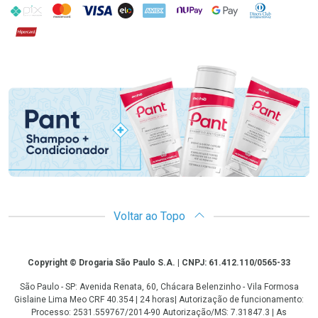
PIX
MasterCard
VISA
ELO
AMEX
NuPay
Google Pay
Diners Club
Hipercard
Promoção em Destaque
Voltar ao Topo
Copyright
Copyright © Drogaria São Paulo S.A. | CNPJ: 61.412.110/0565-33
São Paulo - SP: Avenida Renata, 60, Chácara Belenzinho - Vila Formosa
Gislaine Lima Meo CRF 40.354 | 24 horas| Autorização de funcionamento:
Processo: 2531.559767/2014-90 Autorização/MS: 7.31847.3 | As