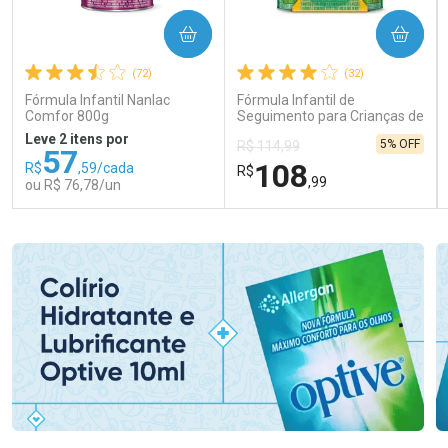
COMPRAR
COMPRAR
(72)
(32)
Fórmula Infantil Nanlac
Fórmula Infantil de
Comfor 800g
Seguimento para Crianças de
Primeira Infância Nestonutri
Leve 2 itens por
5% OFF
R$ 114,99
2 Unidades de 800g cada
57
108
R$
,59/cada
R$
,99
ou R$ 76,78/un
FECHAR
FECHAR
FEC
FEC
Laboratório
Laboratório
Por Menos
Por Menos