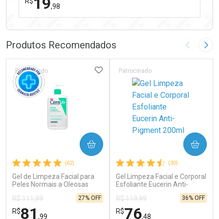
19
R$
,98
FECHAR
FECHAR
Laboratório
Por Menos
Produtos Recomendados
Imagem A
Pró
ADICIONAR AOS FAVORITOS
Patrocinado
Patrocinado
Ativar Desconto
COMPRAR
COMPRAR
Comprar sem Desconto
Comprar sem Desconto
(62)
(30)
Por R$ 19,98/cada
Por R$ 19,98/cada
Gel de Limpeza Facial para
Gel Limpeza Facial e Corporal
Peles Normais a Oleosas
Esfoliante Eucerin Anti-
CeraVe 454g
Pigment 200ml
27% OFF
36% OFF
R$ 111,99
R$ 119,99
81
76
R$
R$
,99
,48