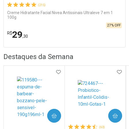
(215)
Creme Hidratante Facial Nivea Antissinais Ultraleve 7 em 1
100g
27% OFF
29
R$
,30
FECHA
FECHA
R
R
Destaques da Semana
Laboratório
Por Menos
ADICIONAR AOS FAVORITOS
ADIC
Ativar Desconto
COMPRAR
COMPRAR
(63)