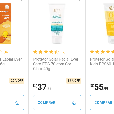
(15)
(12)
r Labial Ever
Protetor Solar Facial Ever
Protetor Sola
,6g
Care FPS 70 com Cor
Kids FPS60 
Claro 40g
20% OFF
19% OFF
37
55
R$
R$
,25
,99
COMPRAR
COMPRAR