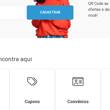
QR Code ao 
ixo para receber as melhores ofertas:
ofertas e de
CADASTRAR
você!
ncontra aqui
Cupons
Convênios