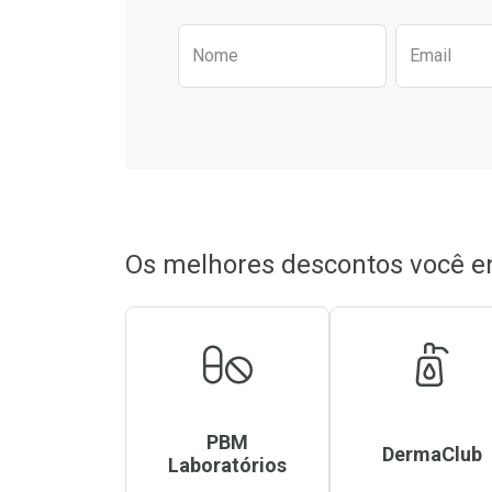
Preencha o formulário aba
Nome
Email
Os melhores descontos você e
PBM
DermaClub
Laboratórios