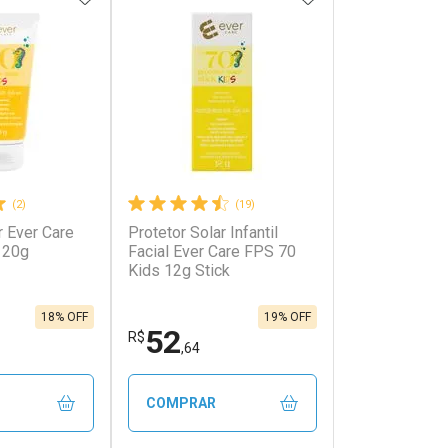
(2)
(19)
r Ever Care
Protetor Solar Infantil
120g
Facial Ever Care FPS 70
Kids 12g Stick
18% OFF
19% OFF
52
R$
,64
COMPRAR