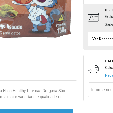
DES
Excl
Saib
Ver Descont
CAL
Formulári
Calc
Não 
Informe se
da
Hana Healthy Life
nas Drogaria São
m a maior variedade e qualidade do