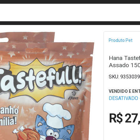
busca
isa?
Bread
Produto Pet
Hana Tastef
Assado 150
9353039
DESATIVADO -
R$ 27