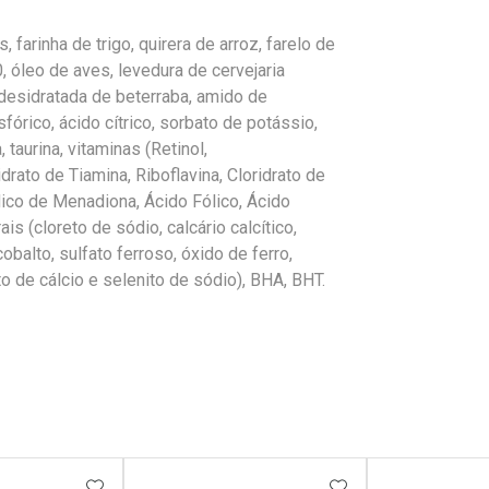
farinha de trigo, quirera de arroz, farelo de
0, óleo de aves, levedura de cervejaria
 desidratada de beterraba, amido de
sfórico, ácido cítrico, sorbato de potássio,
 taurina, vitaminas (Retinol,
rato de Tiamina, Riboflavina, Cloridrato de
Sódico de Menadiona, Ácido Fólico, Ácido
is (cloreto de sódio, calcário calcítico,
obalto, sulfato ferroso, óxido de ferro,
to de cálcio e selenito de sódio), BHA, BHT.
FAVORITOS
ADICIONAR AOS FAVORITOS
ADICIONAR AOS 