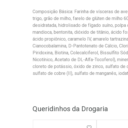
Composição Básica: Farinha de vísceras de aves, 
trigo, grão de milho, farelo de glúten de milho 6
desidratada, hidrolisado de fígado suíno, polpa
mandioca, bentonita, dióxido de titânio, ácido fo
ácido propiônico, caramelo IV, amarelo tartrazina,
Cianocobalamina, D-Pantotenato de Cálcio, Clorid
Piridoxina, Biotina, Colecalciferol, Bissulfito 
Nicotínico, Acetato de DL-Alfa-Tocoferol), minera
cloreto de potássio, óxido de zinco, sulfato de c
sulfato de cobre (II), sulfato de manganês, ioda
Queridinhos da Drogaria
ADICIONAR AOS 