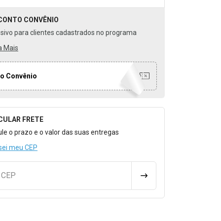
CONTO
CONVÊNIO
usivo para clientes cadastrados no programa
a Mais
o Convênio
CULAR FRETE
o para Calcular o Frete
ule o prazo e o valor das suas entregas
sei meu CEP
u CEP
CALCULAR FRETE