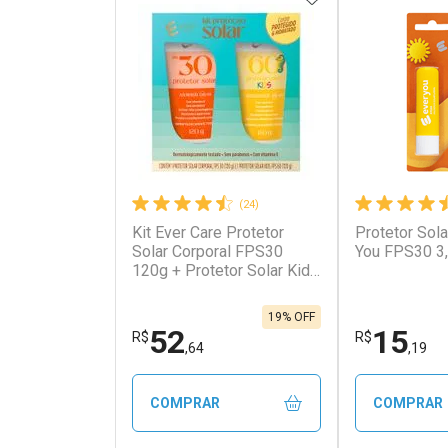
(24)
Kit Ever Care Protetor
Protetor Sola
Solar Corporal FPS30
You FPS30 3
120g + Protetor Solar Kids
FPS60 120g
19% OFF
52
15
R$
R$
,64
,19
COMPRAR
COMPRAR