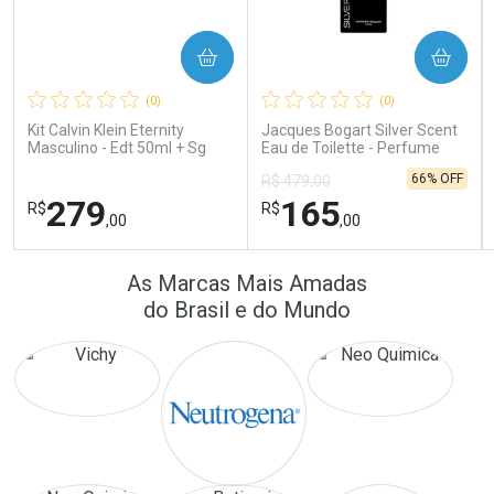
COMPRAR
COMPRAR
Ativar Desconto
Ativar Desconto
(0)
(0)
Comprar sem Desconto
Comprar sem Desconto
Comprar sem Desconto
Comprar sem Desconto
Kit Calvin Klein Eternity
Jacques Bogart Silver Scent
Por R$ 389,90/cada
Por R$ 24,10/cada
Por R$ 389,90/cada
Por R$ 24,10/cada
Masculino - Edt 50ml + Sg
Eau de Toilette - Perfume
100ml
Masculino
66% OFF
R$ 479,00
279
165
R$
R$
,00
,00
FECHAR
FECHAR
FEC
FEC
As Marcas Mais Amadas
Laboratório
Laboratório
Por Menos
Por Menos
do Brasil e do Mundo