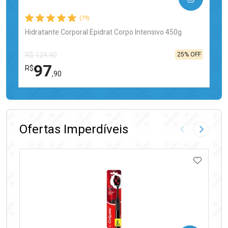
(79)
Hidratante Corporal Epidrat Corpo Intensivo 450g
25% OFF
R$ 129,90
97
R$
,90
FECHAR
FECHAR
Laboratório
Por Menos
Ofertas Imperdíveis
Imagem Anter
Próxima
ADICIO
Ativar Desconto