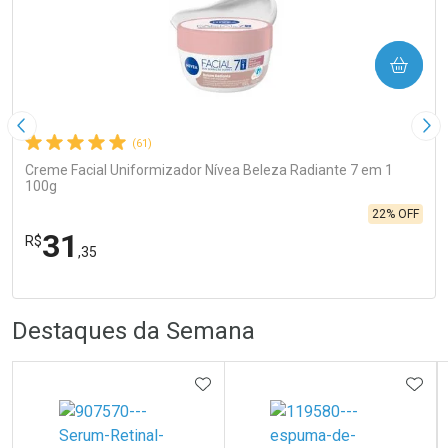
COMPRAR
Imagem Anterior
Pró
(61)
Creme Facial Uniformizador Nívea Beleza Radiante 7 em 1
100g
22% OFF
31
R$
,35
FECHA
FECHA
Laboratório
R
R
Por Menos
Destaques da Semana
ADICIONAR AOS FAVORITOS
ADIC