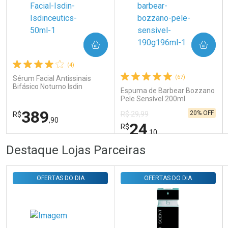
Ativar Desconto
COMPRAR
COMPRAR
Comprar sem Desconto
Comprar sem Desconto
Por R$ 31,35/cada
Por R$ 31,35/cada
(4)
(67)
Sérum Facial Antissinais
Bifásico Noturno Isdin
Espuma de Barbear Bozzano
Isdinceutics Retinal com
Pele Sensível 200ml
Retinaldeído 50ml
389
20% OFF
R$ 29,99
R$
,90
24
R$
,10
FECHAR
FECHAR
FEC
FEC
Destaque Lojas Parceiras
Laboratório
Laboratório
Por Menos
Por Menos
OFERTAS DO DIA
OFERTAS DO DIA