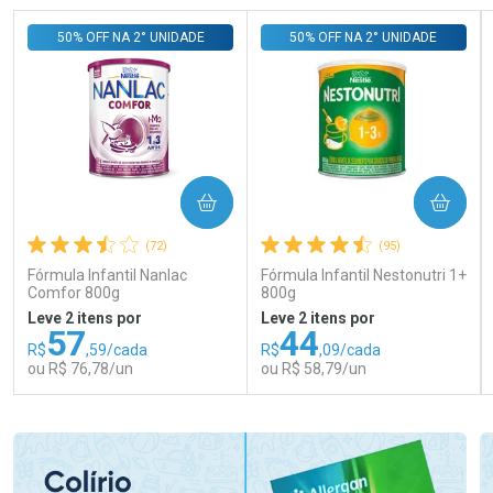
50% OFF NA 2° UNIDADE
50% OFF NA 2° UNIDADE
COMPRAR
COMPRAR
(72)
(95)
Fórmula Infantil Nanlac
Fórmula Infantil Nestonutri 1+
Comfor 800g
800g
Leve 2 itens por
Leve 2 itens por
57
44
R$
,59/cada
R$
,09/cada
ou R$ 76,78/un
ou R$ 58,79/un
FECHAR
FECHAR
FEC
FEC
Laboratório
Laboratório
Por Menos
Por Menos