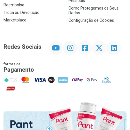
Pessoais
Reembolso
Como Protegemos os Seus
Troca ou Devolução
Dados
Marketplace
Configuração de Cookies
YouTube
Instagram
Facebook
Twitter
Linkedin
Redes Sociais
formas de
Pagamento
PIX
MasterCard
VISA
ELO
AMEX
NuPay
Google Pay
Diners Club
Hipercard
Promoção em Destaque