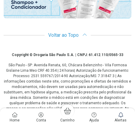
Voltar ao Topo
Copyright
Copyright © Drogaria São Paulo S.A. | CNPJ: 61.412.110/0565-33
São Paulo - SP: Avenida Renata, 60, Chácara Belenzinho - Vila Formosa
Gislaine Lima Meo CRF 40.354 | 24 horas| Autorização de funcionamento:
Processo: 2531.559767/2014-90 Autorização/MS: 7.31847.3 | As
informações contidas neste site, como promoções e ofertas de remédios e
medicamentos, não devem ser usadas para automedicação e não
substituem, em hipótese alguma, a medicação prescrita pelo profissional da
área médica. Somente o médico está em condições de diagnosticar
qualquer problema de saúde e prescrever o tratamento adequado. Os
preços e as promoções são válidos apenas para compras via internet. As
fotos contidas em nosso site são meramente ilustrativas. *Preços e
disponibilidade sujeitos a alterações no decorrer do dia. Antibióticos e
Home
Conta
Carrinho
Ajuda
Alertas
antimicrobianos vendas apenas em lojas físicas ou televendas. Portaria nº
344 - 01/02/1999 - Ministério da Saúde. Horário de funcionamento Central