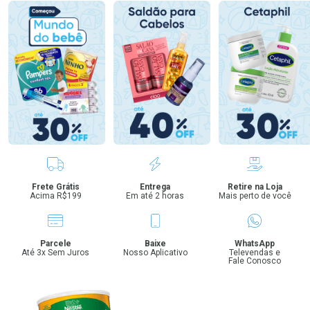
Benefícios
Frete Grátis
Entrega
Retire na Loja
Acima R$199
Em até 2 horas
Mais perto de você
Parcele
Baixe
WhatsApp
Até 3x Sem Juros
Nosso Aplicativo
Televendas e
Fale Conosco