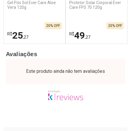
Gel Pós Sol Ever Care Aloe
Protetor Solar Corporal Ever
Vera 120g
Care FPS 70 120g
20% OFF
20% OFF
25
49
R$
R$
,27
,27
FECHAR
F
FECHAR
F
Avaliações
Laboratório
Laboratório
Por Menos
Por Menos
Este produto ainda não tem avaliações
Tudo sobre a Drogaria São Paulo