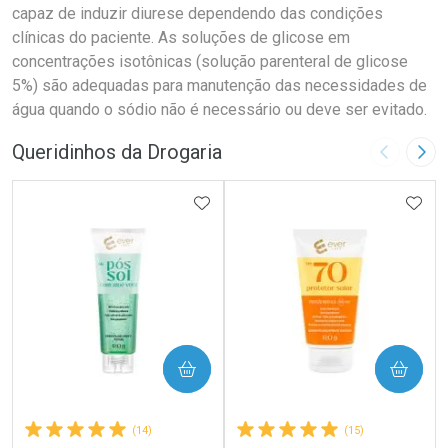
capaz de induzir diurese dependendo das condições
clínicas do paciente. As soluções de glicose em
concentrações isotônicas (solução parenteral de glicose
5%) são adequadas para manutenção das necessidades de
água quando o sódio não é necessário ou deve ser evitado.
Queridinhos da Drogaria
Imagem A
Pró
ADICIONAR AOS FAVORITOS
ADIC
COMPRAR
COMPRAR
(14)
(15)