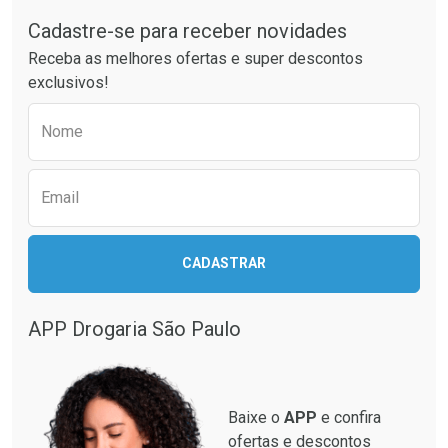
Cadastre-se para receber novidades
Ativar Desconto
Ativar Desconto
Receba as melhores ofertas e super descontos
Comprar sem Desconto
Comprar sem Desconto
exclusivos!
Por R$ 25,27/cada
Por R$ 49,27/cada
Comprar sem Desconto
Comprar sem Desconto
Preencha o formulário abaixo para receber 
Por R$ 25,27/cada
Por R$ 49,27/cada
Nome
Email
CADASTRAR
APP Drogaria São Paulo
Baixe o
APP
e confira
ofertas e descontos