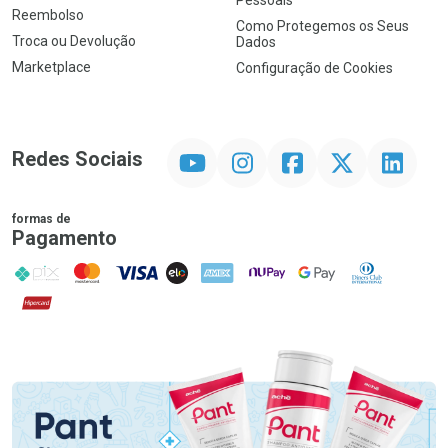
Pessoais
Reembolso
Como Protegemos os Seus
Troca ou Devolução
Dados
Marketplace
Configuração de Cookies
YouTube
Instagram
Facebook
Twitter
Linkedin
Redes Sociais
formas de
Pagamento
PIX
MasterCard
VISA
ELO
AMEX
NuPay
Google Pay
Diners Club
Hipercard
Promoção em Destaque