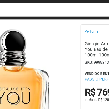
busca
isa?
Bread
Perfume
Giorgio Arm
You Eau de
100ml 100
9998213
KASSIO PER
R$ 76
ou
6
x
de
R$ 128