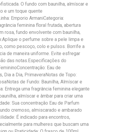
ofisticada. O fundo com baunilha, almíscar e
to e um toque quente
Linha: Emporio ArmaniCategoria:
rância feminina floral frutada, abertura
om rosa, fundo envolvente com baunilha,
:Aplique o perfume sobre a pele limpa e
, como pescoço, colo e pulsos. Borrife a
ncia de maneira uniforme. Evite esfregar
ção das notas.Especificações do
 FemininoConcentração: Eau de
, Dia a Dia, PrimaveraNotas de Topo:
saNotas de Fundo: Baunilha, Almíscar e
: Entrega uma fragrância feminina elegante
 baunilha, almíscar e âmbar para criar uma
lidade: Sua concentração Eau de Parfum
fundo cremoso, almiscarado e ambarado
ilidade: É indicado para encontros,
specialmente para mulheres que buscam uma
sign ou Praticidade: O frasco de 100ml