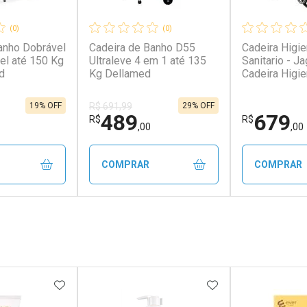
(0)
(0)
anho Dobrável
Cadeira de Banho D55
Cadeira Higi
l até 150 Kg
Ultraleve 4 em 1 até 135
Sanitario - J
d
Kg Dellamed
Cadeira Higi
Sanitario - J
19% OFF
29% OFF
R$ 691,99
489
679
R$
R$
,00
,00
COMPRAR
COMPRAR
FECHAR
FECHAR
FECHAR
FECHAR
rio
Laboratório
Laborató
os
Por Menos
Por Men
FAVORITOS
ADICIONAR AOS FAVORITOS
ADICIONAR AOS 