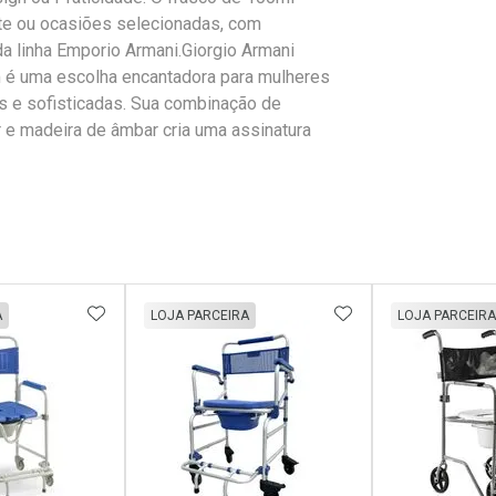
te ou ocasiões selecionadas, com
da linha Emporio Armani.Giorgio Armani
m é uma escolha encantadora para mulheres
es e sofisticadas. Sua combinação de
ar e madeira de âmbar cria uma assinatura
FAVORITOS
ADICIONAR AOS FAVORITOS
ADICIONAR AOS 
A
LOJA PARCEIRA
LOJA PARCEIRA