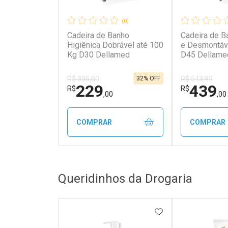
(0)
Cadeira de Banho
Cadeira de B
Higiênica Dobrável até 100
e Desmontáve
Kg D30 Dellamed
D45 Dellame
32% OFF
R$ 335,00
R$ 543,99
229
439
R$
R$
,00
,00
COMPRAR
COMPRAR
FECHAR
FECHAR
Queridinhos da Drogaria
Laboratório
Laborató
Por Menos
Por Men
ADICIONAR AOS 