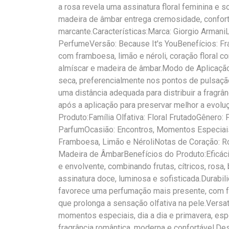
a rosa revela uma assinatura floral feminina e s
madeira de âmbar entrega cremosidade, confor
marcante.Características:Marca: Giorgio Armani
PerfumeVersão: Because It's YouBenefícios: Frag
com framboesa, limão e néroli, coração floral c
almíscar e madeira de âmbar.Modo de Aplicação
seca, preferencialmente nos pontos de pulsação
uma distância adequada para distribuir a fragrâ
após a aplicação para preservar melhor a evolu
Produto:Família Olfativa: Floral FrutadoGênero:
ParfumOcasião: Encontros, Momentos Especiais
Framboesa, Limão e NéroliNotas de Coração: Ro
Madeira de ÂmbarBenefícios do Produto:Eficácia
e envolvente, combinando frutas, cítricos, rosa,
assinatura doce, luminosa e sofisticada.Durabi
favorece uma perfumação mais presente, com 
que prolonga a sensação olfativa na pele.Versat
momentos especiais, dia a dia e primavera, e
fragrância romântica, moderna e confortável.De