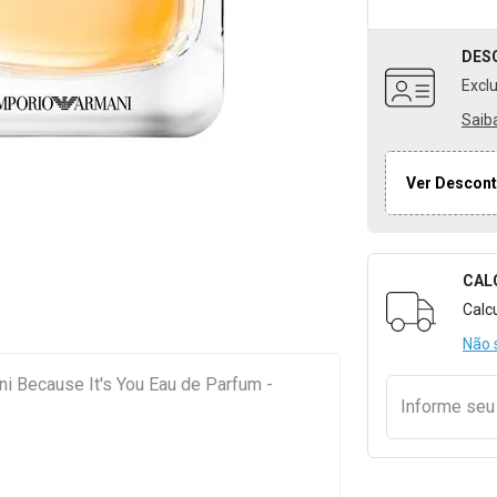
DES
Excl
Saib
Ver Descont
CAL
Formulári
Calc
Não 
i Because It's You Eau de Parfum -
Informe se