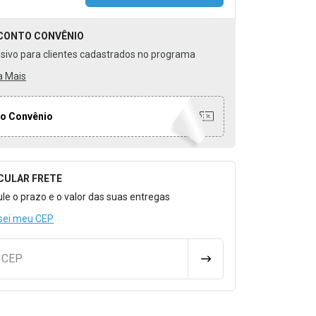
CONTO
CONVÊNIO
usivo para clientes cadastrados no programa
a Mais
o Convênio
CULAR FRETE
o para Calcular o Frete
ule o prazo e o valor das suas entregas
sei meu CEP
u CEP
CALCULAR FRETE