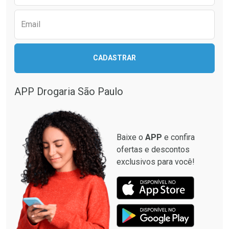
Email
Ativar Desconto
Ativar Desconto
CADASTRAR
Comprar sem Desconto
Comprar sem Desconto
Comprar sem Desconto
Comprar sem Desconto
Por R$ 12,93/cada
Por R$ 137,94/cada
Por R$ 12,93/cada
Por R$ 137,94/cada
APP Drogaria São Paulo
Baixe o
APP
e confira
ofertas e descontos
exclusivos para você!