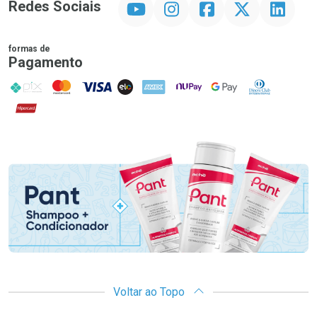
Redes Sociais
formas de
Pagamento
PIX
MasterCard
VISA
ELO
AMEX
NuPay
Google Pay
Diners Club
Hipercard
Promoção em Destaque
Voltar ao Topo