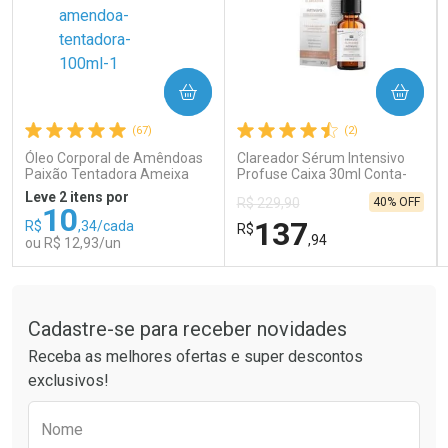
COMPRAR
COMPRAR
Ativar Desconto
Ativar Desconto
(67)
(2)
Comprar sem Desconto
Comprar sem Desconto
Comprar sem Desconto
Comprar sem Desconto
Óleo Corporal de Amêndoas
Clareador Sérum Intensivo
Por R$ 121,90/cada
Por R$ 14,39/cada
Por R$ 121,90/cada
Por R$ 14,39/cada
Paixão Tentadora Ameixa
Profuse Caixa 30ml Conta-
Rubi 100ml
Gotas
Leve 2 itens por
40% OFF
R$ 229,90
10
137
R$
,34/cada
R$
,94
ou R$ 12,93/un
Tudo sobre a Drogaria São Paulo
FECHAR
FECHAR
FEC
FEC
Laboratório
Laboratório
Por Menos
Por Menos
Cadastre-se para receber novidades
Receba as melhores ofertas e super descontos
exclusivos!
Preencha o formulário abaixo para receber 
Nome