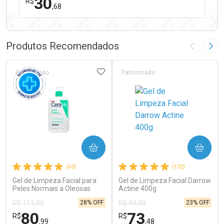
30
R$
,68
FECHAR
FECHAR
Laboratório
Por Menos
Produtos Recomendados
Imagem A
Pró
ADICIONAR AOS FAVORITOS
Patrocinado
Patrocinado
Ativar Desconto
COMPRAR
COMPRAR
Comprar sem Desconto
Comprar sem Desconto
(63)
(132)
Por R$ 30,68/cada
Por R$ 30,68/cada
Gel de Limpeza Facial para
Gel de Limpeza Facial Darrow
Peles Normais a Oleosas
Actine 400g
CeraVe 454g
28% OFF
23% OFF
R$ 111,99
R$ 94,99
80
73
R$
R$
,99
,48