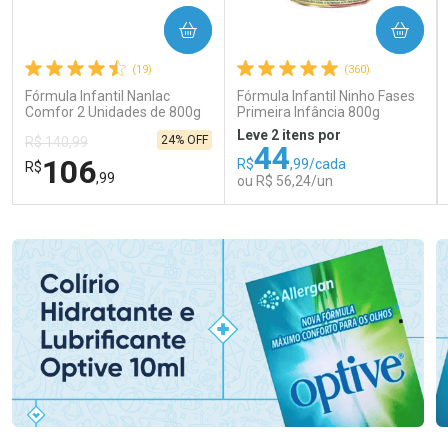
COMPRAR
COMPRAR
(19)
(360)
Fórmula Infantil Nanlac
Fórmula Infantil Ninho Fases
Comfor 2 Unidades de 800g
Primeira Infância 800g
Leve 2 itens por
24% OFF
R$ 140,99
44
106
R$
,99/cada
R$
,99
ou R$ 56,24/un
FECHAR
FECHAR
FEC
FEC
Laboratório
Laboratório
Por Menos
Por Menos
Ativar Desconto
Ativar Desconto