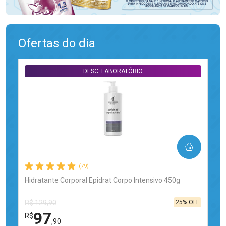
Ofertas do dia
DESC. LABORATÓRIO
COMPRAR
(79)
Hidratante Corporal Epidrat Corpo Intensivo 450g
25% OFF
R$ 129,90
97
R$
,90