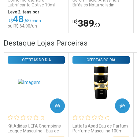
Colírio Hidratante e
Sérum Facial Antissinais
Comprar sem Desconto
Comprar sem Desconto
Lubrificante Optive 10ml
Bifásico Noturno Isdin
Por R$ 29,30/cada
Por R$ 29,30/cada
Isdinceutics Retinal com
Leve 2 itens por
Retinaldeído 50ml
48
389
R$
,68/cada
R$
,90
ou R$ 64,90/un
FECHAR
FECHAR
FEC
FEC
Destaque Lojas Parceiras
Laboratório
Laboratório
Por Menos
Por Menos
OFERTAS DO DIA
OFERTAS DO DIA
COMPRAR
COMPRAR
Ativar Desconto
Ativar Desconto
(0)
(0)
Comprar sem Desconto
Comprar sem Desconto
Comprar sem Desconto
Comprar sem Desconto
Kit Adidas UEFA Champions
Lattafa Asad Eau de Parfum
Por R$ 64,90/cada
Por R$ 389,90/cada
Por R$ 64,90/cada
Por R$ 389,90/cada
League Masculino - Eau de
Perfume Masculino 100ml
Toilette 100ml + Shower Gel