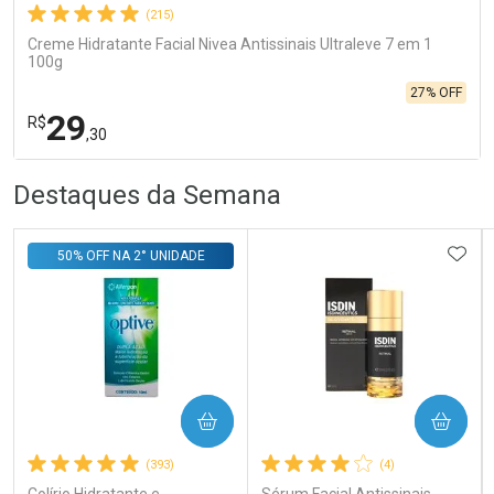
(215)
Creme Hidratante Facial Nivea Antissinais Ultraleve 7 em 1
100g
27% OFF
29
R$
,30
R
R
FECHA
FECHA
Destaques da Semana
Laboratório
Por Menos
ADIC
50% OFF NA 2° UNIDADE
COMPRAR
COMPRAR
Ativar Desconto
(393)
(4)