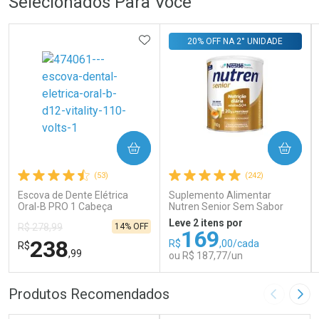
Selecionados Para Você
ADICIONAR AOS FAVORITOS
20% OFF NA 2° UNIDADE
COMPRAR
COMPRAR
(53)
(242)
Escova de Dente Elétrica
Suplemento Alimentar
Oral-B PRO 1 Cabeça
Nutren Senior Sem Sabor
Redonda Recarregável 1
740g
Leve 2 itens por
14% OFF
R$ 278,99
Unidade
169
238
R$
,00/cada
R$
,99
ou R$ 187,77/un
FECHAR
FECHAR
FEC
FEC
Produtos Recomendados
Imagem A
Pró
Laboratório
Laboratório
Por Menos
Por Menos