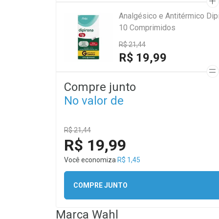
Analgésico e Antitérmico Di
10 Comprimidos
R$ 21,44
R$ 19,99
Compre junto
No valor de
R$ 21,44
R$ 19,99
Você economiza
R$ 1,45
COMPRE JUNTO
Marca
Wahl