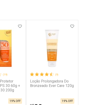
FAVORITOS
ADICIONAR AOS FAVORITOS
ADICIONAR AOS 
(19)
(9)
 Protetor
Loção Prolongadora Do
FPS 30 60g +
Bronzeado Ever Care 120g
 30 200g
19% OFF
19% OFF