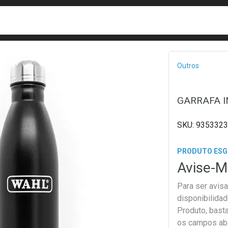
busca
isa?
Bread
Outros
GARRAFA I
9353323
PRODUTO ES
Avise-M
Para ser avis
disponibilida
Produto, bast
os campos ab