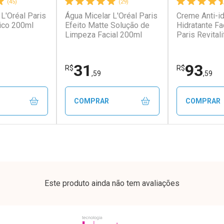
(45)
(29)
L'Oréal Paris
Água Micelar L'Oréal Paris
Creme Anti-i
conto
Ativar Desconto
Ativar Desc
ico 200ml
Efeito Matte Solução de
Hidratante Fa
Limpeza Facial 200ml
Paris Revitali
FPS20 49g
em Desconto
Comprar sem Desconto
Comprar s
em Desconto
Comprar sem Desconto
Comprar s
9/cada
Por R$ 28,79/cada
Por R$ 51,0
9/cada
Por R$ 28,79/cada
Por R$ 51,0
31
93
R$
R$
,59
,59
COMPRAR
COMPRAR
FECHAR
FECHAR
FECHAR
FECHAR
rio
Laboratório
Laborató
os
Por Menos
Por Men
Este produto ainda não tem avaliações